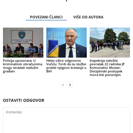
POVEZANI ČLANCI
VIŠE OD AUTORA
Policija upozorava: U
Helez oštro odgovorio
Inspekcija naložila
kriminalnim obračunima
Vučiću: Tvrdi da su službe
povratak 22 radnika JP
mogu stradati nedužni
pratile njegovo kretanje u
Komunalno Mostar:
građani
BiH
Disciplinski postupak
mora biti ponovljen
OSTAVITI ODGOVOR