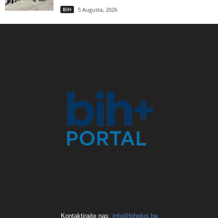
BIH
5 Augusta, 2026
Kontaktirajte nas:
info@bihplus.ba