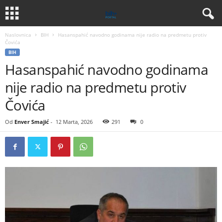
Naslovnica
BIH
Hasanspahić navodno godinama nije radio na predmetu protiv
Čovića
BIH
Hasanspahić navodno godinama
nije radio na predmetu protiv
Čovića
Od
Enver Smajić
-
12 Marta, 2026
291
0