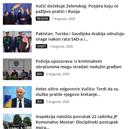
Vučić dočekuje Zelenskog: Posjeta koju će
pažljivo pratiti i Rusija
REGION
7 Augusta, 2026
Pakistan, Turska i Saudijska Arabija udružuju
snage nakon rata SAD-a i...
SVIJET
7 Augusta, 2026
Policija upozorava: U kriminalnim
obračunima mogu stradati nedužni građani
BIH
6 Augusta, 2026
Helez oštro odgovorio Vučiću: Tvrdi da su
službe pratile njegovo kretanje...
BIH
5 Augusta, 2026
Inspekcija naložila povratak 22 radnika JP
Komunalno Mostar: Disciplinski postupak
mora...