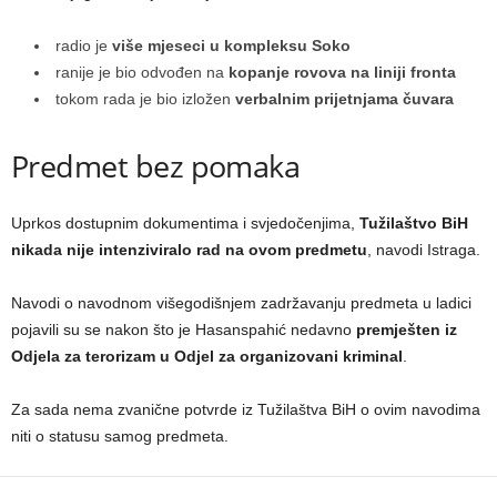
radio je
više mjeseci u kompleksu Soko
ranije je bio odvođen na
kopanje rovova na liniji fronta
tokom rada je bio izložen
verbalnim prijetnjama čuvara
Predmet bez pomaka
Uprkos dostupnim dokumentima i svjedočenjima,
Tužilaštvo BiH
nikada nije intenziviralo rad na ovom predmetu
, navodi Istraga.
Navodi o navodnom višegodišnjem zadržavanju predmeta u ladici
pojavili su se nakon što je Hasanspahić nedavno
premješten iz
Odjela za terorizam u Odjel za organizovani kriminal
.
Za sada nema zvanične potvrde iz Tužilaštva BiH o ovim navodima
niti o statusu samog predmeta.