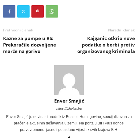
Prethodni članak
Naredni članak
Kazne za pumpe u RS:
Kajganić otkrio nove
Prekoračile dozvoljene
podatke o borbi protiv
marže na gorivo
organizovanog kriminala
Enver Smajić
https://bihplus.ba
Enver Smajić je novinar i urednik iz Bosne i Hercegovine, specijalizovan za
praćenje aktuelnih dešavanja u zemlji. Na portalu BiH Plus donosi
pravovremene, jasne i pouzdane vijesti iz svih krajeva BiH.