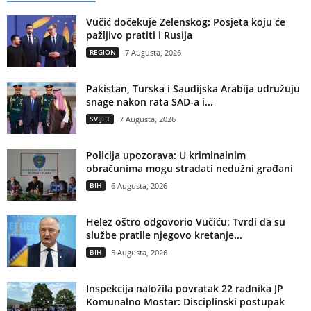
Vučić dočekuje Zelenskog: Posjeta koju će
pažljivo pratiti i Rusija
REGION
7 Augusta, 2026
Pakistan, Turska i Saudijska Arabija udružuju
snage nakon rata SAD-a i...
SVIJET
7 Augusta, 2026
Policija upozorava: U kriminalnim
obračunima mogu stradati nedužni građani
BIH
6 Augusta, 2026
Helez oštro odgovorio Vučiću: Tvrdi da su
službe pratile njegovo kretanje...
BIH
5 Augusta, 2026
Inspekcija naložila povratak 22 radnika JP
Komunalno Mostar: Disciplinski postupak