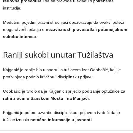
redovna procedura
i da se provode u skladu s potrebama
institucije.
Međutim, pojedini pravni stručnjaci upozoravaju da ovakvi potezi
mogu otvoriti pitanja o
nezavisnosti pravosuđa i potencijalnom
sukobu interesa
.
Raniji sukobi unutar Tužilaštva
Kajganić je ranije bio u sporu i s tužiocem Izet Odobašić, koji je
protiv njega podnio krivičnu i disciplinsku prijavu.
Odobašić je tvrdio da je Kajganić spriječio podizanje optužnice za
ratni zločin u Sanskom Mostu i na Manjači
.
Kajganić je potom uzvratio disciplinskom prijavom tvrdeći da je
tužilac iznosio
netačne informacije u javnosti
.