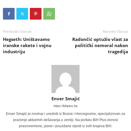
Prethodni članak
Naredni članak
Hegseth: Uništavamo
Radončić optužio vlast za
iranske rakete i vojnu
politički nemoral nakon
industriju
tragedija
Enver Smajić
https://bihplus.ba
Enver Smajić je novinar i urednik iz Bosne i Hercegovine, specijalizovan za
praćenje aktuelnih dešavanja u zemlji. Na portalu BiH Plus donosi
pravovremene, jasne i pouzdane vijesti iz svih krajeva BiH.