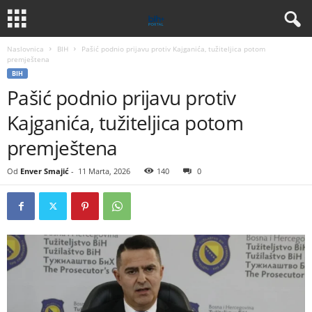
Naslovnica
BIH
Pašić podnio prijavu protiv Kajganića, tužiteljica potom
premještena
BIH
Pašić podnio prijavu protiv
Kajganića, tužiteljica potom
premještena
Od
Enver Smajić
-
11 Marta, 2026
140
0