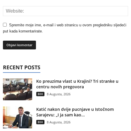
Spremite moje ime, e-mail i web stranicu u ovom pregledniku sljedeći
put kada komentarirate.
RECENT POSTS
Ko preuzima vlast u Krajini? Tri stranke u
centru novih pregovora
BIH
8 Augusta, 2026
Katić nakon dvije pucnjave u Istočnom
Sarajevu: „I ja sam kao...
BIH
8 Augusta, 2026