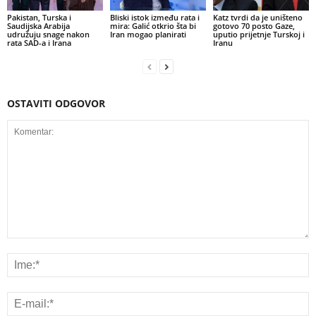
Pakistan, Turska i
Bliski istok između rata i
Katz tvrdi da je uništeno
Saudijska Arabija
mira: Galić otkrio šta bi
gotovo 70 posto Gaze,
udružuju snage nakon
Iran mogao planirati
uputio prijetnje Turskoj i
rata SAD-a i Irana
Iranu
OSTAVITI ODGOVOR