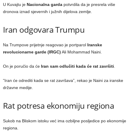
U Kuvajtu je
Nacionalna garda
potvrdila da je presrela više
dronova iznad sjevernih i južnih dijelova zemlje.
Iran odgovara Trumpu
Na Trumpove prijetnje reagovao je portparol
Iranske
revolucionarne garde (IRGC)
Ali Mohammad Naini.
On je poručio da će
Iran sam odlučiti kada će rat završiti
.
“Iran će odrediti kada se rat završava”, rekao je Naini za iranske
državne medije.
Rat potresa ekonomiju regiona
Sukob na Bliskom istoku već ima ozbiljne posljedice po ekonomije
regiona.