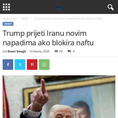
Naslovnica
SVIJET
Trump prijeti Iranu novim napadima ako blokira naftu
SVIJET
Trump prijeti Iranu novim
napadima ako blokira naftu
Od
Enver Smajić
-
10 Marta, 2026
99
0