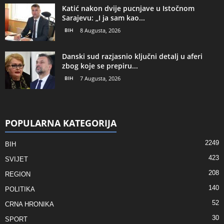
Katić nakon dvije pucnjave u Istočnom
Sarajevu: „I ja sam kao...
BIH
8 Augusta, 2026
Danski sud razjasnio ključni detalj u aferi
zbog koje se prepiru...
BIH
7 Augusta, 2026
POPULARNA KATEGORIJA
2249
BIH
423
SVIJET
208
REGION
140
POLITIKA
52
CRNA HRONIKA
30
SPORT