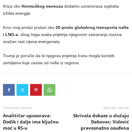
Kriza oko
Hormuškog moreuza
dodatno uznemirava svjetska
tržišta energije.
Kroz ovaj prolaz prolazi oko
20 posto globalnog transporta nafte
i LNG-a
, zbog čega svaka prijetnja njegovom zatvaranju izaziva
snažan rast cijena energenata.
Trump je poručio da bi njegova prijetnja Iranu mogla koristiti
zemljama koje zavise od nafte iz regiona.
Prethodni članak
Naredni članak
Analitičar upozorava:
Skrivala dokaze u slučaju
Dodik i dalje ima ključnu
Debevec: Vidović
moć u RS-u
pravosnažno osuđena