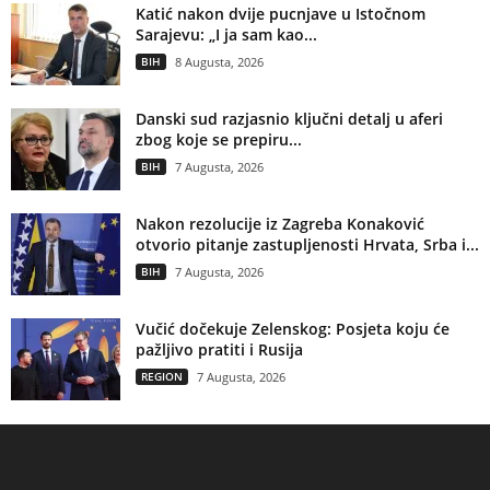
Katić nakon dvije pucnjave u Istočnom
Sarajevu: „I ja sam kao...
BIH
8 Augusta, 2026
Danski sud razjasnio ključni detalj u aferi
zbog koje se prepiru...
BIH
7 Augusta, 2026
Nakon rezolucije iz Zagreba Konaković
otvorio pitanje zastupljenosti Hrvata, Srba i...
BIH
7 Augusta, 2026
Vučić dočekuje Zelenskog: Posjeta koju će
pažljivo pratiti i Rusija
REGION
7 Augusta, 2026