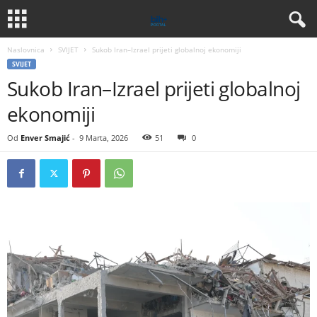
Naslovnica
SVIJET
Sukob Iran–Izrael prijeti globalnoj ekonomiji
SVIJET
Sukob Iran–Izrael prijeti globalnoj
ekonomiji
Od
Enver Smajić
-
9 Marta, 2026
51
0