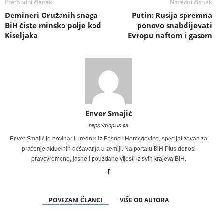
Prethodni članak
Naredni članak
Demineri Oružanih snaga
Putin: Rusija spremna
BiH čiste minsko polje kod
ponovo snabdijevati
Kiseljaka
Evropu naftom i gasom
Enver Smajić
https://bihplus.ba
Enver Smajić je novinar i urednik iz Bosne i Hercegovine, specijalizovan za
praćenje aktuelnih dešavanja u zemlji. Na portalu BiH Plus donosi
pravovremene, jasne i pouzdane vijesti iz svih krajeva BiH.
POVEZANI ČLANCI
VIŠE OD AUTORA