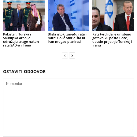
Pakistan, Turska i
Bliski istok između rata i
Katz tvrdi da je uništeno
Saudijska Arabija
mira: Galić otkrio šta bi
gotovo 70 posto Gaze,
udružuju snage nakon
Iran mogao planirati
uputio prijetnje Turskoj i
rata SAD-a i Irana
Iranu
OSTAVITI ODGOVOR