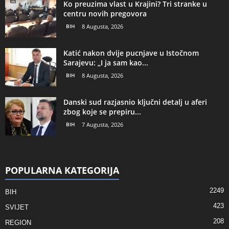
Ko preuzima vlast u Krajini? Tri stranke u
centru novih pregovora
BIH
8 Augusta, 2026
Katić nakon dvije pucnjave u Istočnom
Sarajevu: „I ja sam kao...
BIH
8 Augusta, 2026
Danski sud razjasnio ključni detalj u aferi
zbog koje se prepiru...
BIH
7 Augusta, 2026
POPULARNA KATEGORIJA
2249
BIH
423
SVIJET
208
REGION