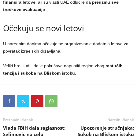
finansira letove
, ali su vlasti UAE odlučile da
preuzmu sve
troškove evakuacije
.
Očekuju se novi letovi
U narednim danima očekuje se organizovanje dodatnih letova za
povratak izraelskih državljana.
Veliki broj ljudi i dalje pokušava napustiti region zbog
rastučih
tenzija i sukoba na Bliskom istoku
.
Prethodni članak
Naredni članak
Vlada FBiH dala saglasnost:
Upozorenje stručnjaka:
Selimović na čelu
Sukob na Bliskom istoku