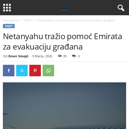
Naslovnica
SVIJET
Netanyahu tražio pomoć Emirata za evakuaciju građana
SVIJET
Netanyahu tražio pomoć Emirata
za evakuaciju građana
Od
Enver Smajić
-
9 Marta, 2026
39
0