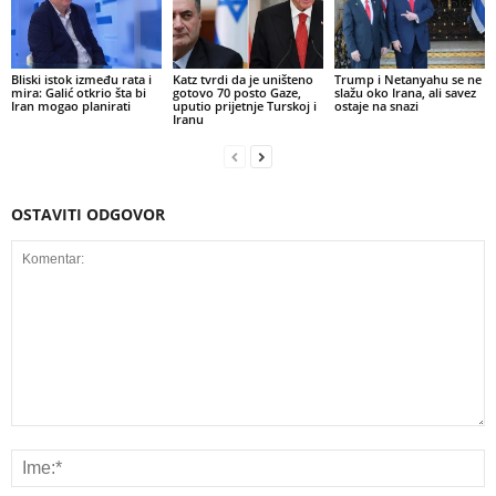
Bliski istok između rata i
Katz tvrdi da je uništeno
Trump i Netanyahu se ne
mira: Galić otkrio šta bi
gotovo 70 posto Gaze,
slažu oko Irana, ali savez
Iran mogao planirati
uputio prijetnje Turskoj i
ostaje na snazi
Iranu
OSTAVITI ODGOVOR