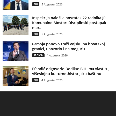
BIH
5 Augusta, 2026
Inspekcija naložila povratak 22 radnika JP
Komunalno Mostar: Disciplinski postupak
mora...
BIH
5 Augusta, 2026
Grmoja ponovo traži vojsku na hrvatskoj
granici, upozorio i na moguću...
REGION
4 Augusta, 2026
Efendić odgovorio Dodiku: BiH ima vlastitu,
višeslojnu kulturno-historijsku baštinu
BIH
4 Augusta, 2026