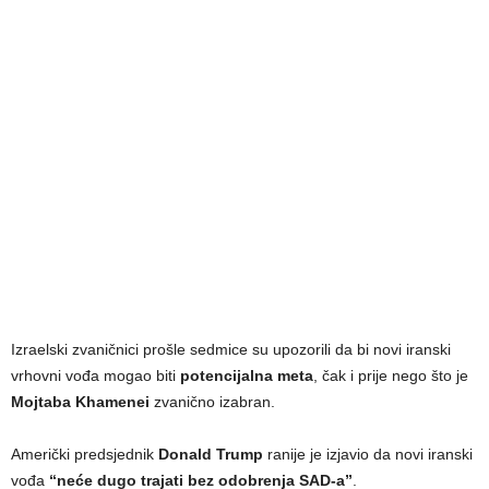
Izraelski zvaničnici prošle sedmice su upozorili da bi novi iranski
vrhovni vođa mogao biti
potencijalna meta
, čak i prije nego što je
Mojtaba Khamenei
zvanično izabran.
Američki predsjednik
Donald Trump
ranije je izjavio da novi iranski
vođa
“neće dugo trajati bez odobrenja SAD-a”
.