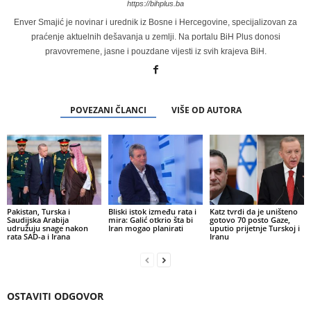
https://bihplus.ba
Enver Smajić je novinar i urednik iz Bosne i Hercegovine, specijalizovan za
praćenje aktuelnih dešavanja u zemlji. Na portalu BiH Plus donosi
pravovremene, jasne i pouzdane vijesti iz svih krajeva BiH.
POVEZANI ČLANCI
VIŠE OD AUTORA
Pakistan, Turska i
Bliski istok između rata i
Katz tvrdi da je uništeno
Saudijska Arabija
mira: Galić otkrio šta bi
gotovo 70 posto Gaze,
udružuju snage nakon
Iran mogao planirati
uputio prijetnje Turskoj i
rata SAD-a i Irana
Iranu
OSTAVITI ODGOVOR