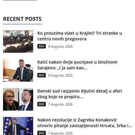
RECENT POSTS
Ko preuzima vlast u Krajini? Tri stranke u
centru novih pregovora
BIH
8 Augusta, 2026
Katić nakon dvije pucnjave u Istočnom
Sarajevu: „I ja sam kao...
BIH
8 Augusta, 2026
Danski sud razjasnio ključni detalj u aferi
zbog koje se prepiru...
BIH
7 Augusta, 2026
Nakon rezolucije iz Zagreba Konaković
otvorio pitanje zastupljenosti Hrvata, Srba i...
BIH
7 Augusta, 2026