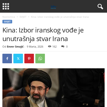
Naslovnica
SVIJET
Kina: Izbor iranskog vođe je unutrašnja stvar Irana
SVIJET
Kina: Izbor iranskog vođe je
unutrašnja stvar Irana
Od
Enver Smajić
-
9 Marta, 2026
162
0