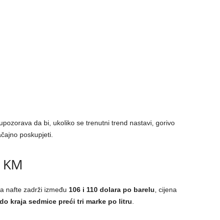
pozorava da bi, ukoliko se trenutni trend nastavi, gorivo
ajno poskupjeti.
3 KM
a nafte zadrži između
106 i 110 dolara po barelu
, cijena
do kraja sedmice preći tri marke po litru
.