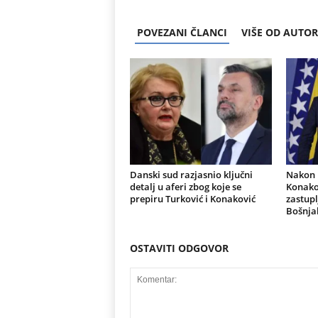
POVEZANI ČLANCI
VIŠE OD AUTO
Danski sud razjasnio ključni
Nakon r
detalj u aferi zbog koje se
Konakov
prepiru Turković i Konaković
zastupl
Bošnja
OSTAVITI ODGOVOR