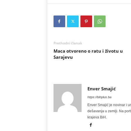
Prethodni članak
Maca otvoreno o ratu i životu u
Sarajevu
Enver Smajić
https://bihplus.ba
Enver Smajić je novinar i u
dešavanja u zemlji. Na port
krajeva BiH.