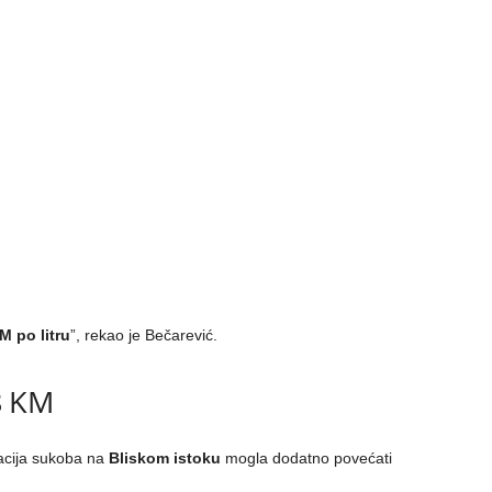
M po litru
”, rekao je Bečarević.
8 KM
lacija sukoba na
Bliskom istoku
mogla dodatno povećati