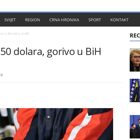
KT
SVIJET
REGION
CRNA HRONIKA
SPORT
KONTAKT
ivo u BiH blizu 4 KM
REC
50 dolara, gorivo u BiH
0