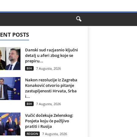
ENT POSTS
Danski sud razjasnio ključni
detalj u aferi zbog koje se
prepiru...
BIH
7 Augusta, 2026
Nakon rezolucije iz Zagreba
Konaković otvorio pitanje
zastupljenosti Hrvata, Srba
i...
BIH
7 Augusta, 2026
Vučić dočekuje Zelenskog:
Posjeta koju će pažljivo
pratiti i Rusija
REGION
7 Augusta, 2026