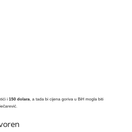
ići i
150 dolara
, a tada bi cijena goriva u BiH mogla biti
Bečarević.
voren