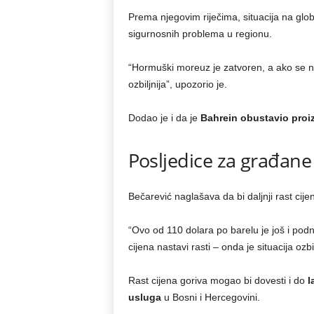
Prema njegovim riječima, situacija na gl
sigurnosnih problema u regionu.
“Hormuški moreuz je zatvoren, a ako se nas
ozbiljnija”, upozorio je.
Dodao je i da je
Bahrein obustavio proi
Posljedice za građane
Bečarević naglašava da bi daljnji rast cij
“Ovo od 110 dolara po barelu je još i podn
cijena nastavi rasti – onda je situacija ozbi
Rast cijena goriva mogao bi dovesti i do
l
usluga
u Bosni i Hercegovini.