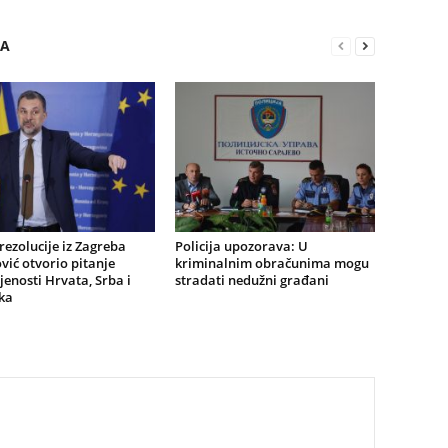
RA
ezolucije iz Zagreba
Policija upozorava: U
ić otvorio pitanje
kriminalnim obračunima mogu
jenosti Hrvata, Srba i
stradati nedužni građani
ka