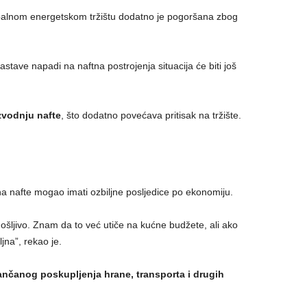
obalnom energetskom tržištu dodatno je pogoršana zbog
tave napadi na naftna postrojenja situacija će biti još
zvodnju nafte
, što dodatno povećava pritisak na tržište.
ena nafte mogao imati ozbiljne posljedice po ekonomiju.
ošljivo. Znam da to već utiče na kućne budžete, ali ako
ljna”, rekao je.
ančanog poskupljenja hrane, transporta i drugih