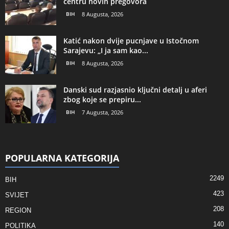
centru novih pregovora
BIH
8 Augusta, 2026
Katić nakon dvije pucnjave u Istočnom
Sarajevu: „I ja sam kao...
BIH
8 Augusta, 2026
Danski sud razjasnio ključni detalj u aferi
zbog koje se prepiru...
BIH
7 Augusta, 2026
POPULARNA KATEGORIJA
2249
BIH
423
SVIJET
208
REGION
140
POLITIKA