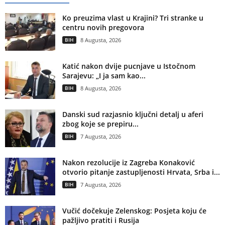
Ko preuzima vlast u Krajini? Tri stranke u
centru novih pregovora
BIH
8 Augusta, 2026
Katić nakon dvije pucnjave u Istočnom
Sarajevu: „I ja sam kao...
BIH
8 Augusta, 2026
Danski sud razjasnio ključni detalj u aferi
zbog koje se prepiru...
BIH
7 Augusta, 2026
Nakon rezolucije iz Zagreba Konaković
otvorio pitanje zastupljenosti Hrvata, Srba i...
BIH
7 Augusta, 2026
Vučić dočekuje Zelenskog: Posjeta koju će
pažljivo pratiti i Rusija