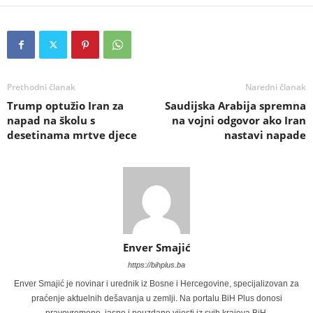
Prethodni članak
Naredni članak
Trump optužio Iran za
Saudijska Arabija spremna
napad na školu s
na vojni odgovor ako Iran
desetinama mrtve djece
nastavi napade
Enver Smajić
https://bihplus.ba
Enver Smajić je novinar i urednik iz Bosne i Hercegovine, specijalizovan za
praćenje aktuelnih dešavanja u zemlji. Na portalu BiH Plus donosi
pravovremene, jasne i pouzdane vijesti iz svih krajeva BiH.