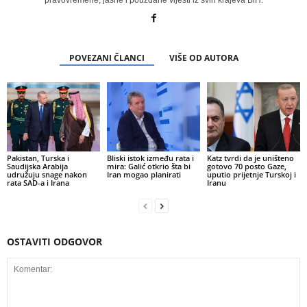
POVEZANI ČLANCI
VIŠE OD AUTORA
Pakistan, Turska i
Bliski istok između rata i
Katz tvrdi da je uništeno
Saudijska Arabija
mira: Galić otkrio šta bi
gotovo 70 posto Gaze,
udružuju snage nakon
Iran mogao planirati
uputio prijetnje Turskoj i
rata SAD-a i Irana
Iranu
OSTAVITI ODGOVOR