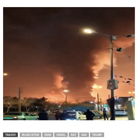
TAGOVI
BLISKI ISTOK
IRAN
IZRAEL
RAT
SAD
TRUMP