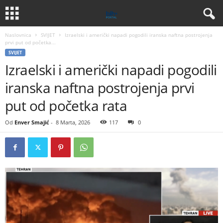
Naslovnica
SVIJET
Izraelski i američki napadi pogodili iranska naftna postrojenja
prvi put od početka...
SVIJET
Izraelski i američki napadi pogodili
iranska naftna postrojenja prvi
put od početka rata
Od
Enver Smajić
-
8 Marta, 2026
117
0