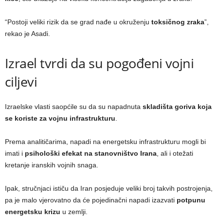
“Postoji veliki rizik da se grad nađe u okruženju
toksičnog zraka
”,
rekao je Asadi.
Izrael tvrdi da su pogođeni vojni
ciljevi
Izraelske vlasti saopćile su da su napadnuta
skladišta goriva koja
se koriste za vojnu infrastrukturu
.
Prema analitičarima, napadi na energetsku infrastrukturu mogli bi
imati i
psihološki efekat na stanovništvo Irana
, ali i otežati
kretanje iranskih vojnih snaga.
Ipak, stručnjaci ističu da Iran posjeduje veliki broj takvih postrojenja,
pa je malo vjerovatno da će pojedinačni napadi izazvati
potpunu
energetsku krizu
u zemlji.