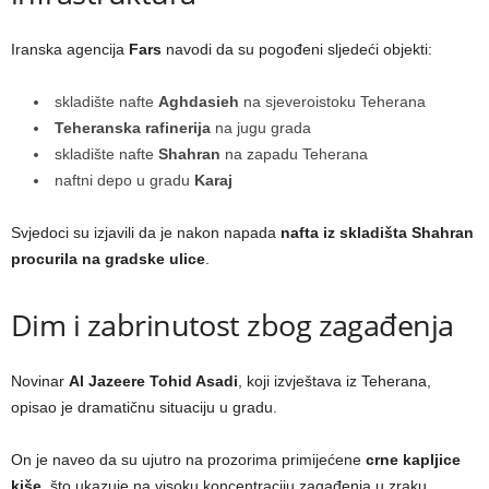
Iranska agencija
Fars
navodi da su pogođeni sljedeći objekti:
skladište nafte
Aghdasieh
na sjeveroistoku Teherana
Teheranska rafinerija
na jugu grada
skladište nafte
Shahran
na zapadu Teherana
naftni depo u gradu
Karaj
Svjedoci su izjavili da je nakon napada
nafta iz skladišta Shahran
procurila na gradske ulice
.
Dim i zabrinutost zbog zagađenja
Novinar
Al Jazeere Tohid Asadi
, koji izvještava iz Teherana,
opisao je dramatičnu situaciju u gradu.
On je naveo da su ujutro na prozorima primijećene
crne kapljice
kiše
, što ukazuje na visoku koncentraciju zagađenja u zraku.