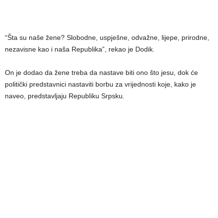
“Šta su naše žene? Slobodne, uspješne, odvažne, lijepe, prirodne,
nezavisne kao i naša Republika”, rekao je Dodik.
On je dodao da žene treba da nastave biti ono što jesu, dok će
politički predstavnici nastaviti borbu za vrijednosti koje, kako je
naveo, predstavljaju Republiku Srpsku.