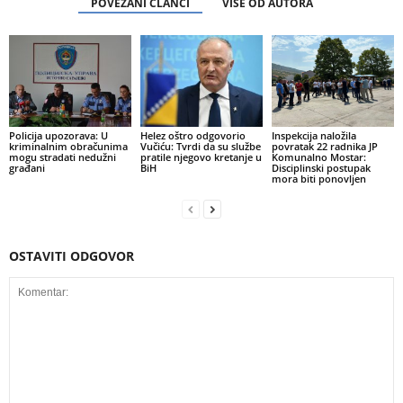
POVEZANI ČLANCI
VIŠE OD AUTORA
Policija upozorava: U
Helez oštro odgovorio
Inspekcija naložila
kriminalnim obračunima
Vučiću: Tvrdi da su službe
povratak 22 radnika JP
mogu stradati nedužni
pratile njegovo kretanje u
Komunalno Mostar:
građani
BiH
Disciplinski postupak
mora biti ponovljen
OSTAVITI ODGOVOR