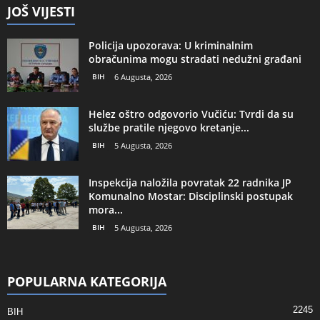
JOŠ VIJESTI
Policija upozorava: U kriminalnim
obračunima mogu stradati nedužni građani
BIH
6 Augusta, 2026
Helez oštro odgovorio Vučiću: Tvrdi da su
službe pratile njegovo kretanje...
BIH
5 Augusta, 2026
Inspekcija naložila povratak 22 radnika JP
Komunalno Mostar: Disciplinski postupak
mora...
BIH
5 Augusta, 2026
POPULARNA KATEGORIJA
2245
BIH