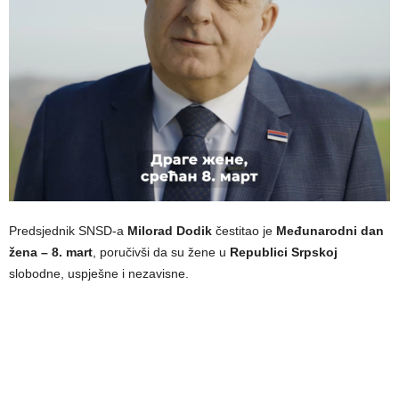
Predsjednik SNSD-a
Milorad Dodik
čestitao je
Međunarodni dan
žena – 8. mart
, poručivši da su žene u
Republici Srpskoj
slobodne, uspješne i nezavisne.