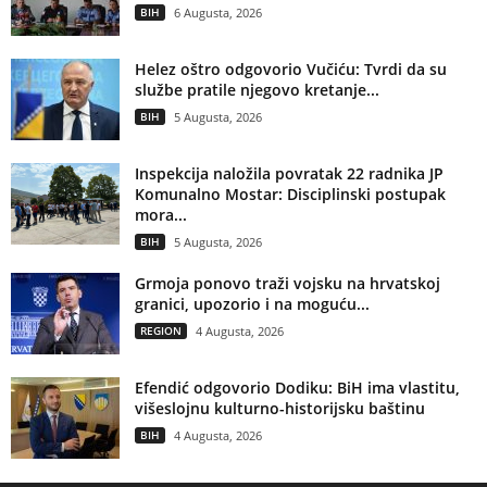
BIH
6 Augusta, 2026
Helez oštro odgovorio Vučiću: Tvrdi da su
službe pratile njegovo kretanje...
BIH
5 Augusta, 2026
Inspekcija naložila povratak 22 radnika JP
Komunalno Mostar: Disciplinski postupak
mora...
BIH
5 Augusta, 2026
Grmoja ponovo traži vojsku na hrvatskoj
granici, upozorio i na moguću...
REGION
4 Augusta, 2026
Efendić odgovorio Dodiku: BiH ima vlastitu,
višeslojnu kulturno-historijsku baštinu
BIH
4 Augusta, 2026