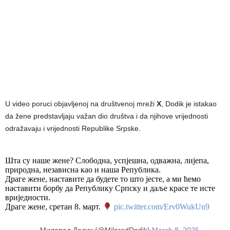
U video poruci objavljenoj na društvenoj mreži
X
, Dodik je istakao
da žene predstavljaju važan dio društva i da njihove vrijednosti
odražavaju i vrijednosti Republike Srpske.
Шта су наше жене? Слободна, успјешна, одважна, лијепа,
природна, независна као и наша Република.
Драге жене, наставите да будете то што јесте, а ми ћемо
наставити борбу да Републику Српску и даље красе те исте
вриједности.
Драге жене, сретан 8. март.
pic.twitter.com/Erv0WukUn9