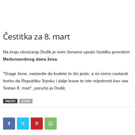
Čestitka za 8. mart
Na kraju obraćanja Dodik je svim ženama uputio čestitku povodom
Međunarodnog dana žena
.
“Drage žene, nastavite da budete to što jeste, a mi ćemo nastaviti
borbu da Republiku Srpsku i dalje krase te iste vrijednosti kao vas.
Sretan 8. mart”, poručio je Dodik.
TAGOVI
DODIK