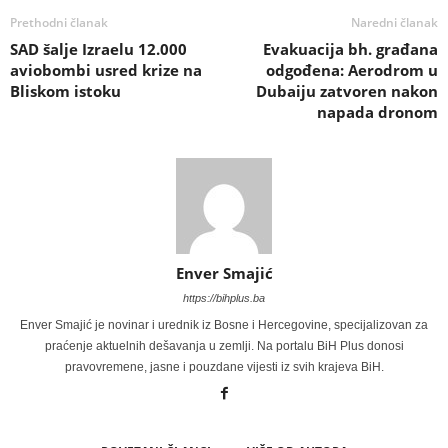
Prethodni članak
Naredni članak
SAD šalje Izraelu 12.000
Evakuacija bh. građana
aviobombi usred krize na
odgođena: Aerodrom u
Bliskom istoku
Dubaiju zatvoren nakon
napada dronom
Enver Smajić
https://bihplus.ba
Enver Smajić je novinar i urednik iz Bosne i Hercegovine, specijalizovan za
praćenje aktuelnih dešavanja u zemlji. Na portalu BiH Plus donosi
pravovremene, jasne i pouzdane vijesti iz svih krajeva BiH.