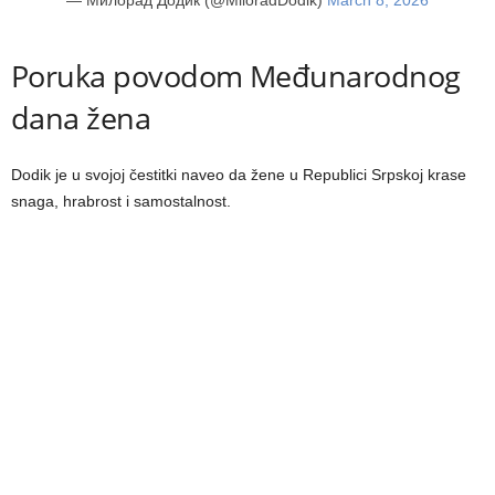
— Милорад Додик (@MiloradDodik)
March 8, 2026
Poruka povodom Međunarodnog
dana žena
Dodik je u svojoj čestitki naveo da žene u Republici Srpskoj krase
snaga, hrabrost i samostalnost.