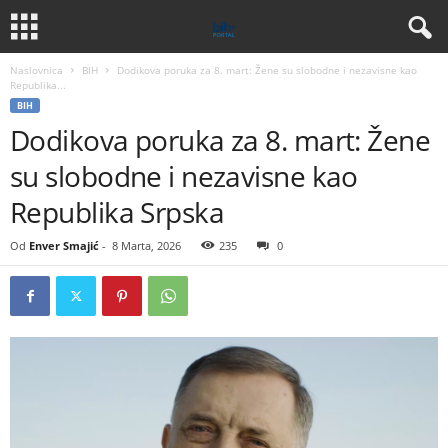
Naslovnica
BIH
Dodikova poruka za 8. mart: Žene su slobodne i nezavisne kao
Republika...
BIH
Dodikova poruka za 8. mart: Žene
su slobodne i nezavisne kao
Republika Srpska
Od
Enver Smajić
-
8 Marta, 2026
235
0