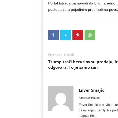
Portal Istraga.ba navodi da bi u narednom 
postupanju u pojedinim predmetima povez
Prethodni članak
Trump traži bezuslovnu predaju, I
odgovara: To je samo san
Enver Smajić
https://bihplus.ba
Enver Smajić je novinar i u
dešavanja u zemlji. Na port
krajeva BiH.