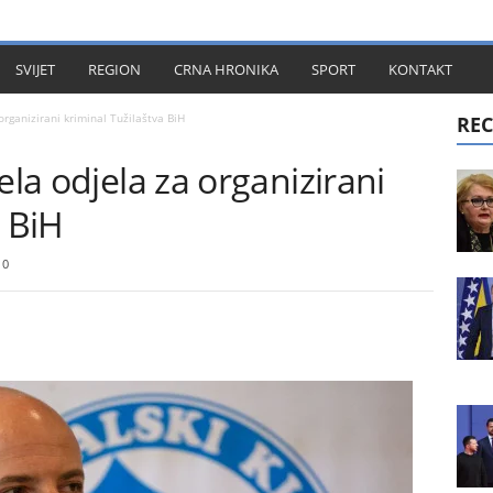
KT
SVIJET
REGION
CRNA HRONIKA
SPORT
KONTAKT
organizirani kriminal Tužilaštva BiH
REC
ela odjela za organizirani
a BiH
0