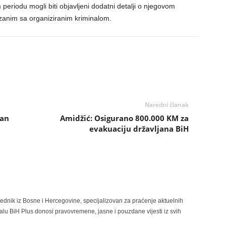
periodu mogli biti objavljeni dodatni detalji o njegovom
anim sa organiziranim kriminalom.
Naredni članak
ran
Amidžić: Osigurano 800.000 KM za
evakuaciju državljana BiH
rednik iz Bosne i Hercegovine, specijalizovan za praćenje aktuelnih
alu BiH Plus donosi pravovremene, jasne i pouzdane vijesti iz svih