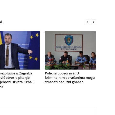
RA
ezolucije iz Zagreba
Policija upozorava: U
ić otvorio pitanje
kriminalnim obračunima mogu
jenosti Hrvata, Srba i
stradati nedužni građani
ka