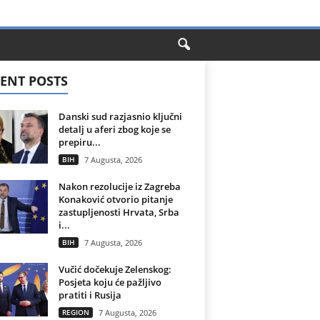
ENT POSTS
Danski sud razjasnio ključni
detalj u aferi zbog koje se
prepiru...
BIH
7 Augusta, 2026
Nakon rezolucije iz Zagreba
Konaković otvorio pitanje
zastupljenosti Hrvata, Srba
i...
BIH
7 Augusta, 2026
Vučić dočekuje Zelenskog:
Posjeta koju će pažljivo
pratiti i Rusija
REGION
7 Augusta, 2026