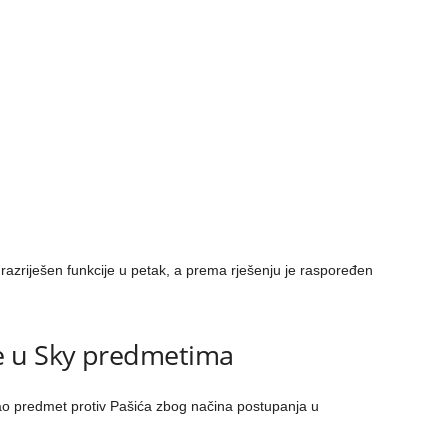
azriješen funkcije u petak, a prema rješenju je raspoređen
e u Sky predmetima
irao predmet protiv Pašića zbog načina postupanja u