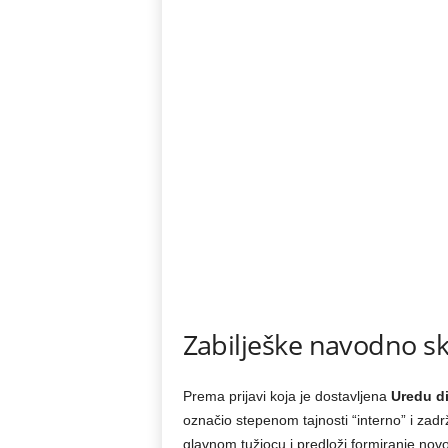
Zabilješke navodno sk
Prema prijavi koja je dostavljena
Uredu di
označio stepenom tajnosti “interno” i zadrža
glavnom tužiocu i predloži formiranje no