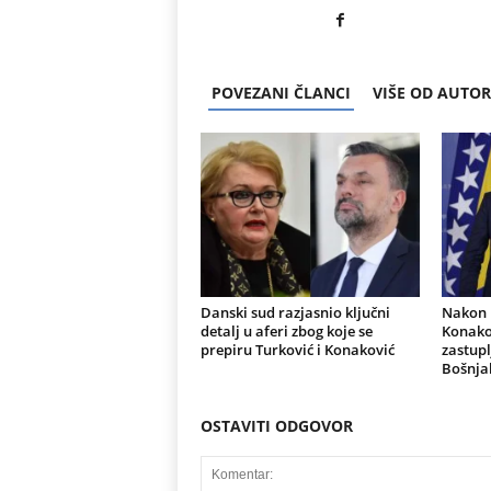
POVEZANI ČLANCI
VIŠE OD AUTO
Danski sud razjasnio ključni
Nakon r
detalj u aferi zbog koje se
Konakov
prepiru Turković i Konaković
zastupl
Bošnja
OSTAVITI ODGOVOR