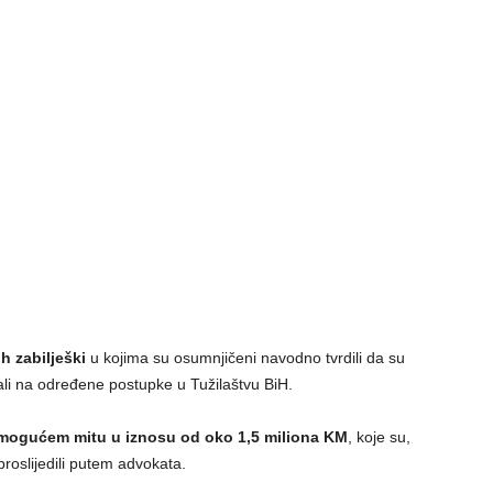
h zabilješki
u kojima su osumnjičeni navodno tvrdili da su
ali na određene postupke u Tužilaštvu BiH.
mogućem mitu u iznosu od oko 1,5 miliona KM
, koje su,
oslijedili putem advokata.