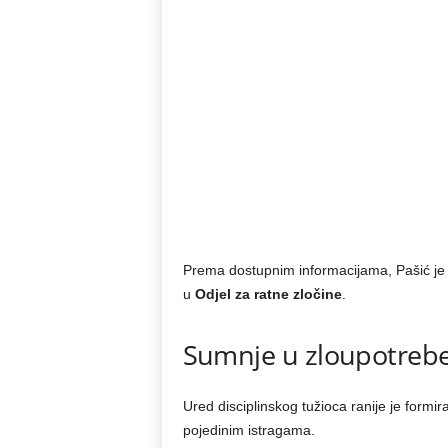
Prema dostupnim informacijama, Pašić je r
u
Odjel za ratne zločine
.
Sumnje u zloupotreb
Ured disciplinskog tužioca ranije je form
pojedinim istragama.