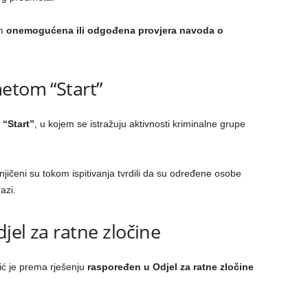
om
onemogućena ili odgođena provjera navoda o
etom “Start”
u
“Start”
, u kojem se istražuju aktivnosti kriminalne grupe
jičeni su tokom ispitivanja tvrdili da su određene osobe
azi.
jel za ratne zločine
ić je prema rješenju
raspoređen u Odjel za ratne zločine