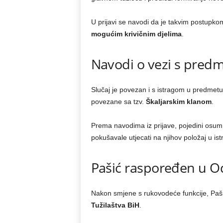
U prijavi se navodi da je takvim postupk
mogućim krivičnim djelima
.
Navodi o vezi s predm
Slučaj je povezan i s istragom u predmet
povezane sa tzv.
Škaljarskim klanom
.
Prema navodima iz prijave, pojedini osumn
pokušavale utjecati na njihov položaj u istr
Pašić raspoređen u Od
Nakon smjene s rukovodeće funkcije, Paš
Tužilaštva BiH
.