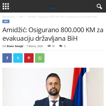
Naslovnica
BIH
Amidžić: Osigurano 800.000 KM za evakuaciju državljana BiH
BIH
Amidžić: Osigurano 800.000 KM za
evakuaciju državljana BiH
Od
Enver Smajić
-
7 Marta, 2026
76
0