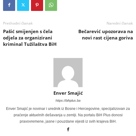
Prethodni članak
Naredni članak
Pašić smijenjen s čela
Bečarević upozorava na
odjela za organizirani
novi rast cijena goriva
kriminal Tužilaštva BiH
Enver Smajić
https://bihplus.ba
Enver Smajić je novinar i urednik iz Bosne i Hercegovine, specijalizovan za
praćenje aktuelnih dešavanja u zemlji. Na portalu BiH Plus donosi
pravovremene, jasne i pouzdane vijesti iz svih krajeva BiH.