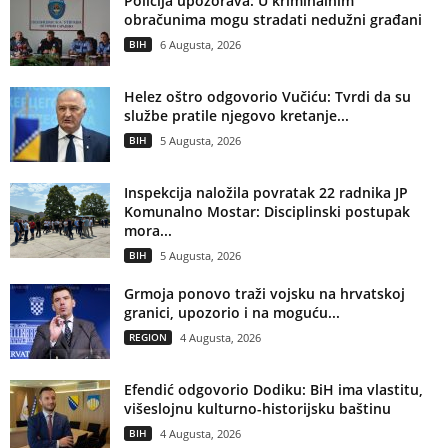
Policija upozorava: U kriminalnim
obračunima mogu stradati nedužni građani
BIH
6 Augusta, 2026
Helez oštro odgovorio Vučiću: Tvrdi da su
službe pratile njegovo kretanje...
BIH
5 Augusta, 2026
Inspekcija naložila povratak 22 radnika JP
Komunalno Mostar: Disciplinski postupak
mora...
BIH
5 Augusta, 2026
Grmoja ponovo traži vojsku na hrvatskoj
granici, upozorio i na moguću...
REGION
4 Augusta, 2026
Efendić odgovorio Dodiku: BiH ima vlastitu,
višeslojnu kulturno-historijsku baštinu
BIH
4 Augusta, 2026