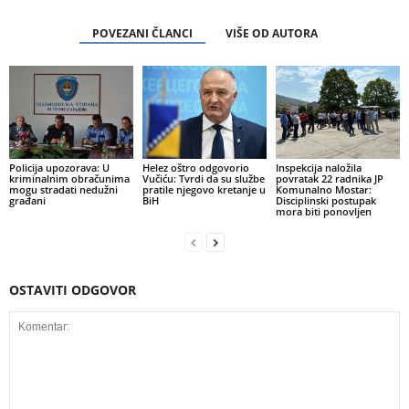
POVEZANI ČLANCI
VIŠE OD AUTORA
Policija upozorava: U
Helez oštro odgovorio
Inspekcija naložila
kriminalnim obračunima
Vučiću: Tvrdi da su službe
povratak 22 radnika JP
mogu stradati nedužni
pratile njegovo kretanje u
Komunalno Mostar:
građani
BiH
Disciplinski postupak
mora biti ponovljen
OSTAVITI ODGOVOR