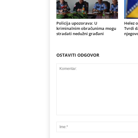
Policija upozorava: U
Helez o
kriminalnim obračunima mogu
Tvrdi d
stradati nedužni građani
njegovo
OSTAVITI ODGOVOR