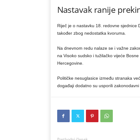
Nastavak ranije preki
Riječ je o nastavku 18. redovne sjednice 
također zbog nedostatka kvoruma.
Na dnevnom redu nalaze se i važne zakono
na Visoko sudsko i tužilačko vijeće Bosne
Hercegovine.
Političke nesuglasice između stranaka već d
događaji dodatno su usporili zakonodavni
Prethodni članak