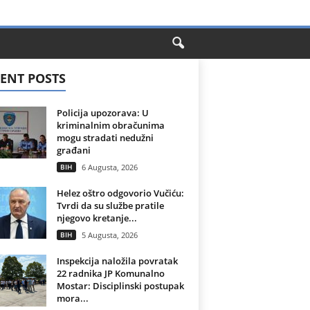
ENT POSTS
Policija upozorava: U
kriminalnim obračunima
mogu stradati nedužni
građani
BIH
6 Augusta, 2026
Helez oštro odgovorio Vučiću:
Tvrdi da su službe pratile
njegovo kretanje...
BIH
5 Augusta, 2026
Inspekcija naložila povratak
22 radnika JP Komunalno
Mostar: Disciplinski postupak
mora...