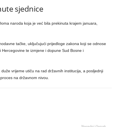
nute sjednice
Doma naroda koja je već bila prekinuta krajem januara,
davne tačke, uključujući prijedloge zakona koji se odnose
 i Hercegovine te izmjene i dopune Sud Bosne i
uže vrijeme utiču na rad državnih institucija, a posljednji
 proces na državnom nivou.
Naredni članak