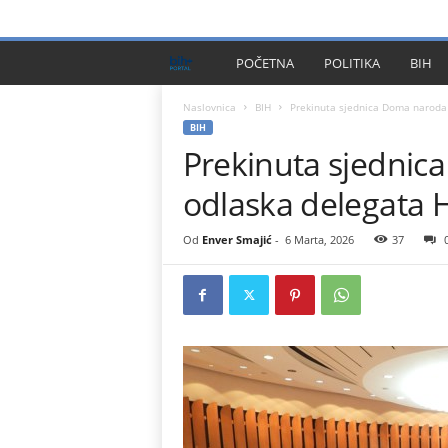
PRIVACY POLICY
IMPRESSUM
O NAMA
KONTA
B
POČETNA
POLITIKA
BIH
I
Naslovnica
BIH
Prekinuta sjednica Doma naroda 
BIH
Prekinuta sjedni
H
odlaska delegata 
P
l
Od
Enver Smajić
-
6 Marta, 2026
37
u
s