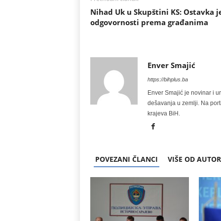
Nihad Uk u Skupštini KS: Ostavka j
odgovornosti prema građanima
Enver Smajić
https://bihplus.ba
Enver Smajić je novinar i u
dešavanja u zemlji. Na port
krajeva BiH.
POVEZANI ČLANCI
VIŠE OD AUTO