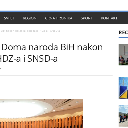
KT
SVIJET
REGION
CRNA HRONIKA
SPORT
KONTAKT
BiH nakon odlaska delegata HDZ-a i SNSD-a
REC
ca Doma naroda BiH nakon
HDZ-a i SNSD-a
0