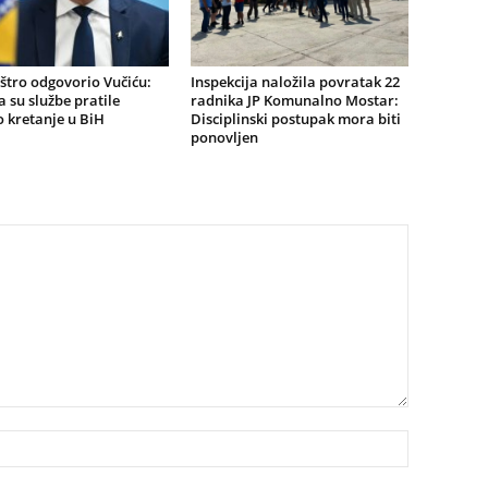
štro odgovorio Vučiću:
Inspekcija naložila povratak 22
a su službe pratile
radnika JP Komunalno Mostar:
 kretanje u BiH
Disciplinski postupak mora biti
ponovljen