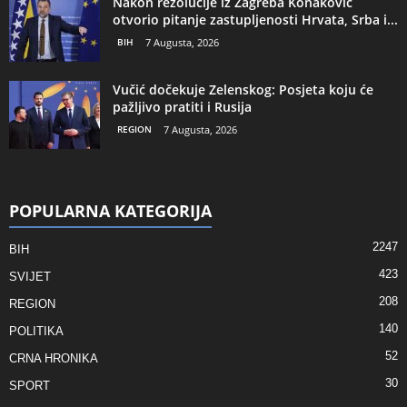
Nakon rezolucije iz Zagreba Konaković
otvorio pitanje zastupljenosti Hrvata, Srba i...
BIH
7 Augusta, 2026
Vučić dočekuje Zelenskog: Posjeta koju će
pažljivo pratiti i Rusija
REGION
7 Augusta, 2026
POPULARNA KATEGORIJA
2247
BIH
423
SVIJET
208
REGION
140
POLITIKA
52
CRNA HRONIKA
30
SPORT