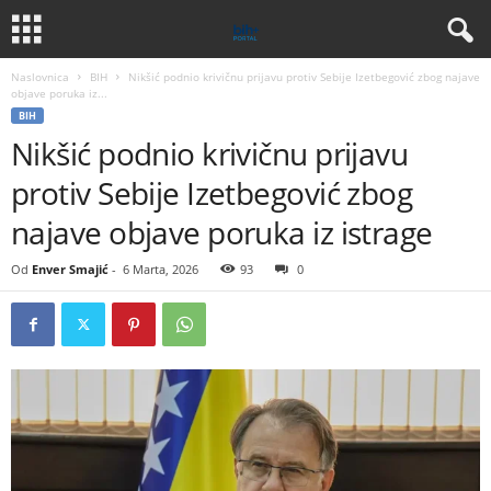
Naslovnica
BIH
Nikšić podnio krivičnu prijavu protiv Sebije Izetbegović zbog najave
objave poruka iz...
BIH
Nikšić podnio krivičnu prijavu
protiv Sebije Izetbegović zbog
najave objave poruka iz istrage
Od
Enver Smajić
-
6 Marta, 2026
93
0