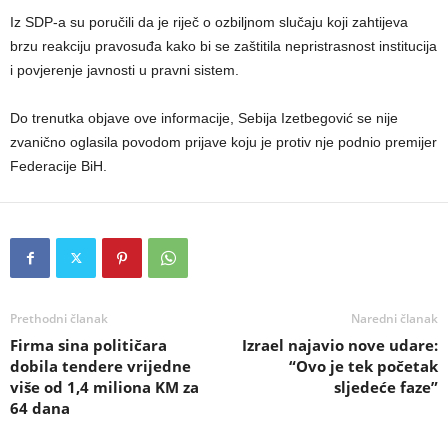
Iz SDP-a su poručili da je riječ o ozbiljnom slučaju koji zahtijeva
brzu reakciju pravosuđa kako bi se zaštitila nepristrasnost institucija
i povjerenje javnosti u pravni sistem.
Do trenutka objave ove informacije, Sebija Izetbegović se nije
zvanično oglasila povodom prijave koju je protiv nje podnio premijer
Federacije BiH.
Prethodni članak
Naredni članak
Firma sina političara
Izrael najavio nove udare:
dobila tendere vrijedne
“Ovo je tek početak
više od 1,4 miliona KM za
sljedeće faze”
64 dana