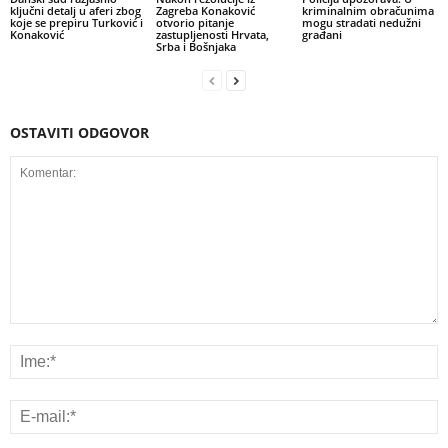
ključni detalj u aferi zbog
Zagreba Konaković
kriminalnim obračunima
koje se prepiru Turković i
otvorio pitanje
mogu stradati nedužni
Konaković
zastupljenosti Hrvata,
građani
Srba i Bošnjaka
OSTAVITI ODGOVOR