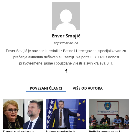
Enver Smajić
https://bihplus.ba
Enver Smajić je novinar i urednik iz Bosne i Hercegovine, specijalizovan za
praćenje aktuelnih dešavanja u zemlji. Na portalu BiH Plus donosi
pravovremene, jasne i pouzdane vijesti iz svih krajeva BiH.
POVEZANI ČLANCI
VIŠE OD AUTORA
Danski sud razjasnio
Nakon rezolucije iz
Policija upozorava: U