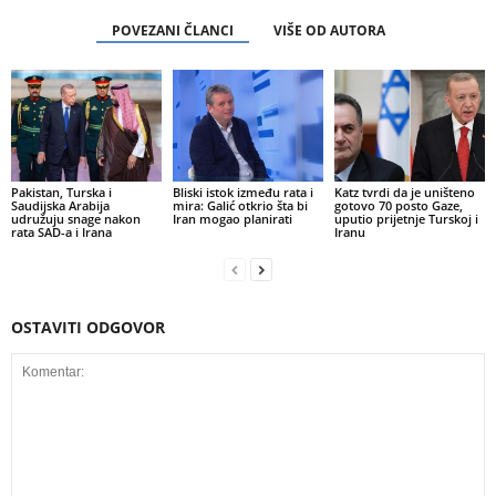
POVEZANI ČLANCI
VIŠE OD AUTORA
Pakistan, Turska i
Bliski istok između rata i
Katz tvrdi da je uništeno
Saudijska Arabija
mira: Galić otkrio šta bi
gotovo 70 posto Gaze,
udružuju snage nakon
Iran mogao planirati
uputio prijetnje Turskoj i
rata SAD-a i Irana
Iranu
OSTAVITI ODGOVOR