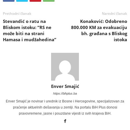
Prethodni članak
Naredni članak
Stevandić o ratu na
Konaković: Odobreno
Bliskom istoku: “RS ne
800.000 KM za evakuaciju
može biti na strani
bh. građana s Bliskog
Hamasa i mudžahedina”
istoka
Enver Smajić
https://bihplus.ba
Enver Smajić je novinar i urednik iz Bosne i Hercegovine, specijalizovan za
praćenje aktuelnih dešavanja u zemlji. Na portalu BiH Plus donosi
pravovremene, jasne i pouzdane vijesti iz svih krajeva BiH.