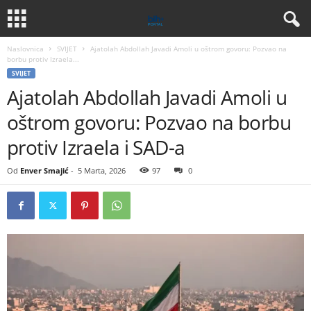
Naslovnica
SVIJET
Ajatolah Abdollah Javadi Amoli u oštrom govoru: Pozvao na
borbu protiv Izraela...
SVIJET
Ajatolah Abdollah Javadi Amoli u
oštrom govoru: Pozvao na borbu
protiv Izraela i SAD-a
Od
Enver Smajić
-
5 Marta, 2026
97
0