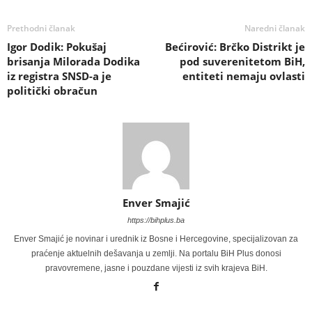
Prethodni članak
Naredni članak
Igor Dodik: Pokušaj
Bećirović: Brčko Distrikt je
brisanja Milorada Dodika
pod suverenitetom BiH,
iz registra SNSD-a je
entiteti nemaju ovlasti
politički obračun
Enver Smajić
https://bihplus.ba
Enver Smajić je novinar i urednik iz Bosne i Hercegovine, specijalizovan za
praćenje aktuelnih dešavanja u zemlji. Na portalu BiH Plus donosi
pravovremene, jasne i pouzdane vijesti iz svih krajeva BiH.