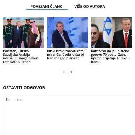
POVEZANI ČLANCI
VIŠE OD AUTORA
Pakistan, Turska i
Bliski istok između rata i
Katz tvrdi da je uništeno
Saudijska Arabija
mira: Galić otkrio šta bi
gotovo 70 posto Gaze,
udružuju snage nakon
Iran mogao planirati
uputio prijetnje Turskoj i
rata SAD-a i Irana
Iranu
OSTAVITI ODGOVOR