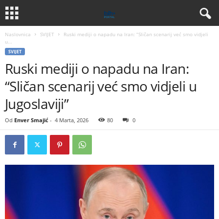
Naslovnica
SVIJET
Ruski mediji o napadu na Iran: “Sličan scenarij već smo vidjeli
u...
SVIJET
Ruski mediji o napadu na Iran:
“Sličan scenarij već smo vidjeli u
Jugoslaviji”
Od
Enver Smajić
-
4 Marta, 2026
80
0