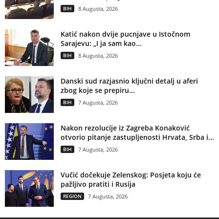
BIH
8 Augusta, 2026
Katić nakon dvije pucnjave u Istočnom
Sarajevu: „I ja sam kao...
BIH
8 Augusta, 2026
Danski sud razjasnio ključni detalj u aferi
zbog koje se prepiru...
BIH
7 Augusta, 2026
Nakon rezolucije iz Zagreba Konaković
otvorio pitanje zastupljenosti Hrvata, Srba i...
BIH
7 Augusta, 2026
Vučić dočekuje Zelenskog: Posjeta koju će
pažljivo pratiti i Rusija
REGION
7 Augusta, 2026