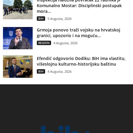
Komunalno Mostar: Disciplinski postupak
mora...
BIH
5 Augusta, 2026
Grmoja ponovo traži vojsku na hrvatskoj
granici, upozorio i na moguću...
REGION
4 Augusta, 2026
Efendić odgovorio Dodiku: BiH ima vlastitu,
višeslojnu kulturno-historijsku baštinu
BIH
4 Augusta, 2026