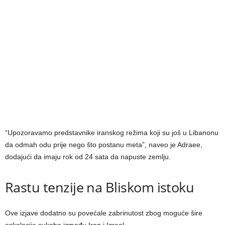
“Upozoravamo predstavnike iranskog režima koji su još u Libanonu
da odmah odu prije nego što postanu meta”, naveo je Adraee,
dodajući da imaju rok od 24 sata da napuste zemlju.
Rastu tenzije na Bliskom istoku
Ove izjave dodatno su povećale zabrinutost zbog moguće šire
eskalacije sukoba između Iran i Izrael.