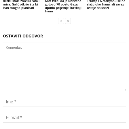
Bliski istok između rata i
Katz tvrdi da je uništeno
Trump i Netanyahu se ne
mira: Galić otkrio šta bi
gotovo 70 posto Gaze,
slažu oko Irana, ali savez
Iran mogao planirati
uputio prijetnje Turskoj i
ostaje na snazi
Iranu
OSTAVITI ODGOVOR