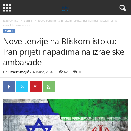
Naslovnica
SVIJET
Nove tenzije na Bliskom istoku: Iran prijeti napadima na
izraelske ambasade
SVIJET
Nove tenzije na Bliskom istoku:
Iran prijeti napadima na izraelske
ambasade
Od
Enver Smajić
-
4 Marta, 2026
62
0