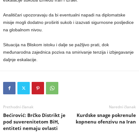
Analitičari upozoravaju da bi eventualni napadi na diplomatske
misije mogli dodatno proširiti sukob i izazvati sigurnosne posljedice
na globalnom nivou.
Situacija na Bliskom istoku i dalje se pažljivo prati, dok
međunarodna zajednica poziva na smirivanje tenzija i izbjegavanje
daljnje eskalacije.
Prethodni članak
Naredni članak
Bećirović: Brčko Distrikt je
Kurdske snage pokrenule
pod suverenitetom BiH,
kopnenu ofenzivu na Iran
entiteti nemaju ovlasti