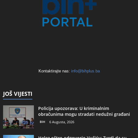
Kontaktirajte nas:
info@bihplus.ba
JOŠ VIJESTI
Policija upozorava: U kriminalnim
obračunima mogu stradati nedužni građani
BIH
6 Augusta, 2026
Helez oštro odgovorio Vučiću: Tvrdi da su