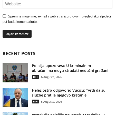
Spremite moje ime, e-mail i web stranicu u ovom pregledniku sljedeći
put kada komentarirate.
RECENT POSTS
Policija upozorava: U kriminalnim
obračunima mogu stradati nedužni građani
BIH
6 Augusta, 2026
Helez oštro odgovorio Vučiću: Tvrdi da su
službe pratile njegovo kretanje...
BIH
5 Augusta, 2026
Inspekcija naložila povratak 22 radnika JP