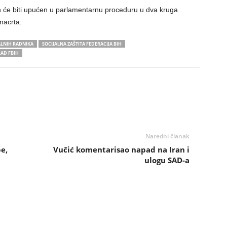
n će biti upućen u parlamentarnu proceduru u dva kruga
nacrta.
ALNIH RADNIKA
SOCIJALNA ZAŠTITA FEDERACIJA BIH
RAD FBIH
Naredni članak
e,
Vučić komentarisao napad na Iran i
ulogu SAD-a