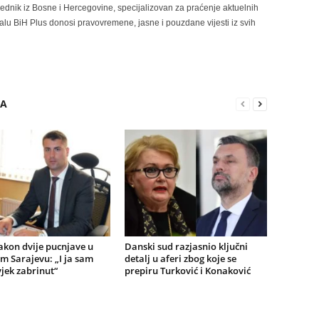
rednik iz Bosne i Hercegovine, specijalizovan za praćenje aktuelnih
alu BiH Plus donosi pravovremene, jasne i pouzdane vijesti iz svih
RA
akon dvije pucnjave u
Danski sud razjasnio ključni
m Sarajevu: „I ja sam
detalj u aferi zbog koje se
jek zabrinut“
prepiru Turković i Konaković