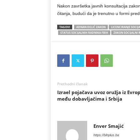
Nakon završetka javnih konsultacija zako
čitanja, budući da je trenutno u formi pred
TAGOVI
ADNAN DELIĆ ZAKON
LICENCIRANJE SOCIJ
STATUS SOCIJALNIH RADNIKA FBIH
ZAKON SOCIJALNI 
Prethodni članak
Izrael pojačava uvoz oružja iz Evrop
među dobavljačima i Srbija
Enver Smajić
https://bihplus.ba