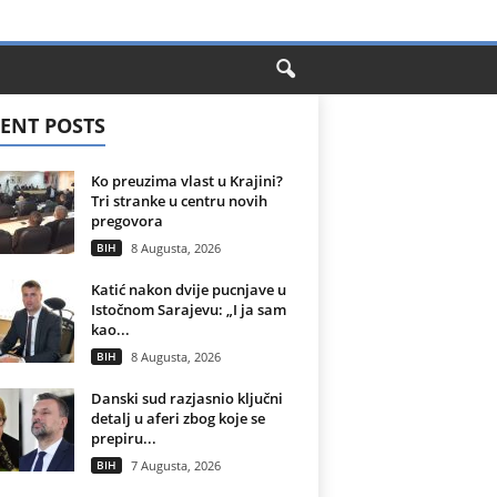
ENT POSTS
Ko preuzima vlast u Krajini?
Tri stranke u centru novih
pregovora
BIH
8 Augusta, 2026
Katić nakon dvije pucnjave u
Istočnom Sarajevu: „I ja sam
kao...
BIH
8 Augusta, 2026
Danski sud razjasnio ključni
detalj u aferi zbog koje se
prepiru...
BIH
7 Augusta, 2026