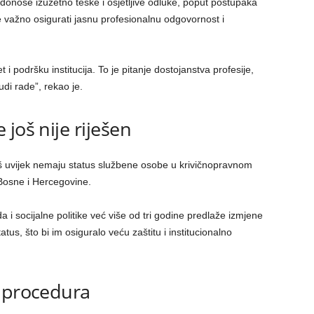
o donose izuzetno teške i osjetljive odluke, poput postupaka
e važno osigurati jasnu profesionalnu odgovornost i
t i podršku institucija. To je pitanje dostojanstva profesije,
judi rade”, rekao je.
još nije riješen
 još uvijek nemaju status službene osobe u krivičnopravnom
 Bosne i Hercegovine.
 i socijalne politike već više od tri godine predlaže izmjene
tatus, što bi im osiguralo veću zaštitu i institucionalno
a procedura