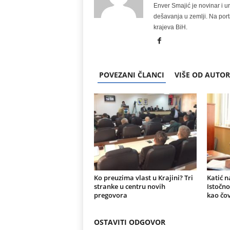
Enver Smajić je novinar i u
dešavanja u zemlji. Na port
krajeva BiH.
POVEZANI ČLANCI
VIŠE OD AUTO
Ko preuzima vlast u Krajini? Tri
Katić n
stranke u centru novih
Istočno
pregovora
kao čov
OSTAVITI ODGOVOR