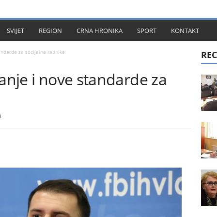
KT
SVIJET
REGION
CRNA HRONIKA
SPORT
KONTAKT
andarde za socijalne radnike
REC
ranje i nove standarde za
0