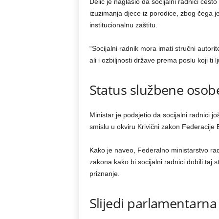
Delić je naglasio da socijalni radnici čest
izuzimanja djece iz porodice, zbog čega j
institucionalnu zaštitu.
“Socijalni radnik mora imati stručni autorite
ali i ozbiljnosti države prema poslu koji ti l
Status službene osobe 
Ministar je podsjetio da socijalni radnici
smislu u okviru Krivični zakon Federacije
Kako je naveo, Federalno ministarstvo rada
zakona kako bi socijalni radnici dobili taj s
priznanje.
Slijedi parlamentarn