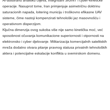
AI-asistiranu analitiku ciljeva, integrisani SIGINT i cyber-kinetičke
operacije. Nasuprot tome, Iran primjenjuje asimetričnu doktrinu
saturacionih napada, loitering municiju i troškovno efikasne UAV
sisteme, čime nastoji kompenzirati tehnološki jaz masovnošću i
operativnom disperzijom.
Ključna dimenzija ovog sukoba više nije samo kinetička moć, već
sposobnost očuvanja komunikacione superiornosti i otpornosti na
elektronsko i cyber djelovanje. Militarizacija komercijalnih satelitskih
mreža dodatno otvara pitanje pravnog statusa privatnih tehnoloških
aktera i potencijalne eskalacije konflikta u svemirskom domenu.