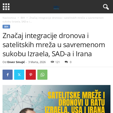
Naslovnica
BIH
Značaj integracije dronova i satelitskih mreža u savremenom
sukobu Izraela, SAD-a i...
BIH
Značaj integracije dronova i
satelitskih mreža u savremenom
sukobu Izraela, SAD-a i Irana
Od
Enver Smajić
-
3 Marta, 2026
121
0