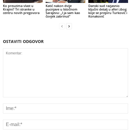
Ko preuzima vlast u
Katić nakon dvije
Danski sud razjasnio
Krajini? Tri stranke u
pucnjave u Istočnom
ključni detalj u aferi zbog
centru novih pregovora
Sarajevu: „I ja sam kao
koje se prepiru Turković i
čovjek zabrinut“
Konaković
OSTAVITI ODGOVOR