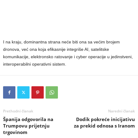
I na kraju, dominantna strana neće biti ona sa većim brojem
dronova, već ona koja efikasnije integriše AI, satelitske
komunikacije, elektronsko ratovanje i cyber operacije u jedinstveni,
interoperabilni operativni sistem.
Prethodni članak
Naredni članak
Španija odgovorila na
Dodik pokreće inicijativu
Trumpovu prijetnju
za prekid odnosa s Iranom
trgovinom