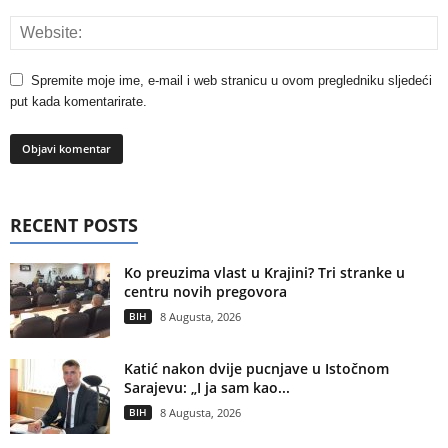
Spremite moje ime, e-mail i web stranicu u ovom pregledniku sljedeći
put kada komentarirate.
RECENT POSTS
Ko preuzima vlast u Krajini? Tri stranke u
centru novih pregovora
BIH
8 Augusta, 2026
Katić nakon dvije pucnjave u Istočnom
Sarajevu: „I ja sam kao...
BIH
8 Augusta, 2026