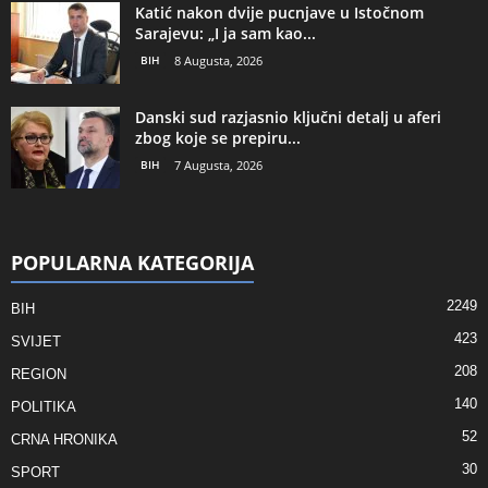
Katić nakon dvije pucnjave u Istočnom
Sarajevu: „I ja sam kao...
BIH
8 Augusta, 2026
Danski sud razjasnio ključni detalj u aferi
zbog koje se prepiru...
BIH
7 Augusta, 2026
POPULARNA KATEGORIJA
2249
BIH
423
SVIJET
208
REGION
140
POLITIKA
52
CRNA HRONIKA
30
SPORT