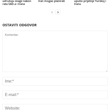
udružuju snage nakon
Iran mogao planirati
uputio prijetnje Turskoj i
rata SAD-a i Irana
Iranu
OSTAVITI ODGOVOR