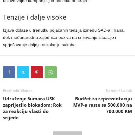
uslove vojne kampanje „od početka do kraja“.
Tenzije i dalje visoke
Izjave dolaze u trenutku pojačanih tenzija između SAD-a i Irana,
dok međunarodna zajednica poziva na smirivanje situacije i
sprječavanje daljnje eskalacije sukoba.
Prethodni članak
Naredni članak
Udruženje šumara USK
Budžet za reprezentaciju
zaprijetilo blokadom: Rok
MVP-a raste sa 500.000 na
za reakciju vlasti do
700.000 KM
srijede