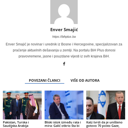
Enver Smajić
https://bihplus.ba
Enver Smajić je novinar i urednik iz Bosne i Hercegovine, specijalizovan za
praćenje aktuelnih dešavanja u zemlji. Na portalu BiH Plus donosi
pravovremene, jasne i pouzdane vijesti iz svih krajeva BiH.
POVEZANI ČLANCI
VIŠE OD AUTORA
Pakistan, Turska i
Bliski istok između rata i
Katz tvrdi da je uništeno
Saudijska Arabija
mira: Galić otkrio šta bi
gotovo 70 posto Gaze,