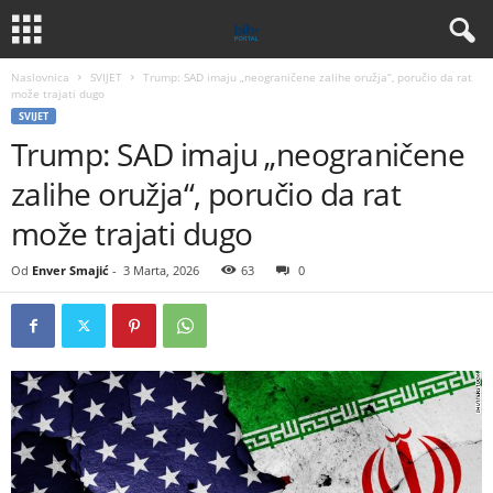
Naslovnica
SVIJET
Trump: SAD imaju „neograničene zalihe oružja“, poručio da rat
može trajati dugo
SVIJET
Trump: SAD imaju „neograničene
zalihe oružja“, poručio da rat
može trajati dugo
Od
Enver Smajić
-
3 Marta, 2026
63
0