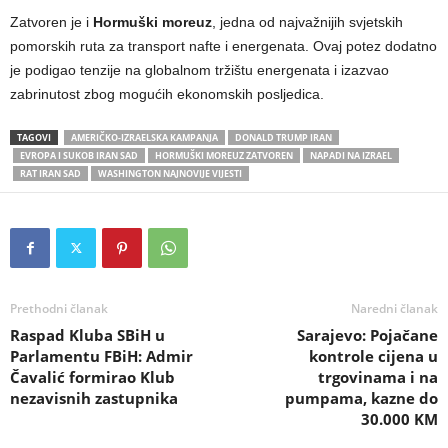
Zatvoren je i
Hormuški moreuz
, jedna od najvažnijih svjetskih
pomorskih ruta za transport nafte i energenata. Ovaj potez dodatno
je podigao tenzije na globalnom tržištu energenata i izazvao
zabrinutost zbog mogućih ekonomskih posljedica.
TAGOVI
AMERIČKO-IZRAELSKA KAMPANJA
DONALD TRUMP IRAN
EVROPA I SUKOB IRAN SAD
HORMUŠKI MOREUZ ZATVOREN
NAPADI NA IZRAEL
RAT IRAN SAD
WASHINGTON NAJNOVIJE VIJESTI
Prethodni članak
Naredni članak
Raspad Kluba SBiH u
Sarajevo: Pojačane
Parlamentu FBiH: Admir
kontrole cijena u
Čavalić formirao Klub
trgovinama i na
nezavisnih zastupnika
pumpama, kazne do
30.000 KM