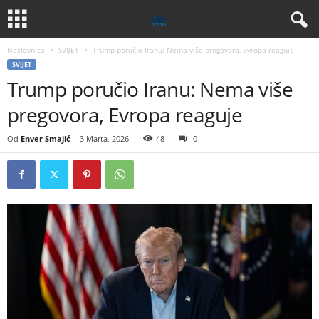
Naslovnica
SVIJET
Trump poručio Iranu: Nema više pregovora, Evropa reaguje
SVIJET
Trump poručio Iranu: Nema više
pregovora, Evropa reaguje
Od
Enver Smajić
-
3 Marta, 2026
48
0