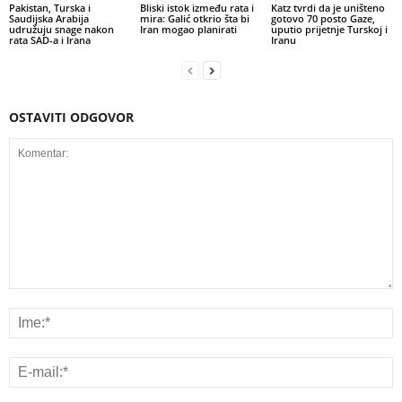
Pakistan, Turska i
Bliski istok između rata i
Katz tvrdi da je uništeno
Saudijska Arabija
mira: Galić otkrio šta bi
gotovo 70 posto Gaze,
udružuju snage nakon
Iran mogao planirati
uputio prijetnje Turskoj i
rata SAD-a i Irana
Iranu
OSTAVITI ODGOVOR