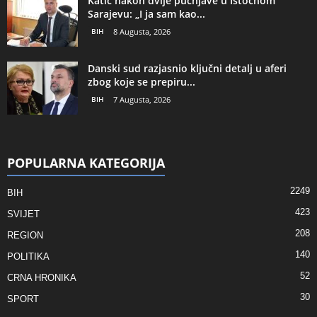
Katić nakon dvije pucnjave u Istočnom
Sarajevu: „I ja sam kao...
BIH
8 Augusta, 2026
Danski sud razjasnio ključni detalj u aferi
zbog koje se prepiru...
BIH
7 Augusta, 2026
POPULARNA KATEGORIJA
2249
BIH
423
SVIJET
208
REGION
140
POLITIKA
52
CRNA HRONIKA
30
SPORT