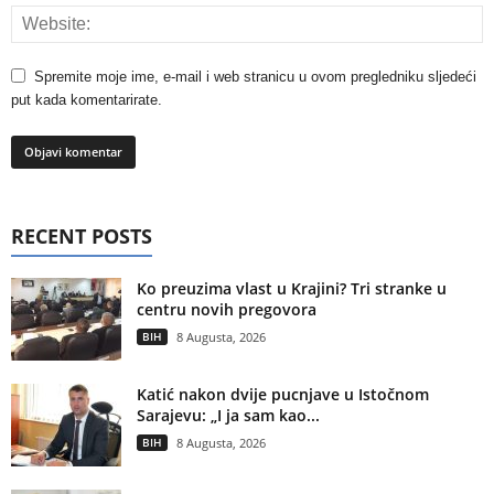
Spremite moje ime, e-mail i web stranicu u ovom pregledniku sljedeći
put kada komentarirate.
RECENT POSTS
Ko preuzima vlast u Krajini? Tri stranke u
centru novih pregovora
BIH
8 Augusta, 2026
Katić nakon dvije pucnjave u Istočnom
Sarajevu: „I ja sam kao...
BIH
8 Augusta, 2026