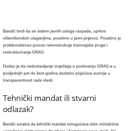
Bandić tvrdi da se sistem javnih usluga raspada, uprkos
višemilionskim ulaganjima, posebno u javni prijevoz. Posebno je
problematizirao proces rekonstrukcije tramvajske pruge i
restrukturiranja GRAS.
Dodao je da nedostavljanje izvještaja o poslovanju GRAS-a u
posljednjih pet do šest godina dodatno pojačava sumnje u
transparentnost rada vlasti.
Tehnički mandat ili stvarni
odlazak?
Bandić smatra da tehnički mandat omogućava istim ministrima
upravljanje institucijama do izbora i formiranja nove vlasti, što,