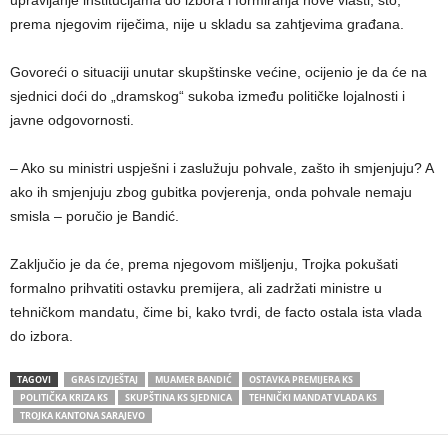
prema njegovim riječima, nije u skladu sa zahtjevima građana.
Govoreći o situaciji unutar skupštinske većine, ocijenio je da će na
sjednici doći do „dramskog“ sukoba između političke lojalnosti i
javne odgovornosti.
– Ako su ministri uspješni i zaslužuju pohvale, zašto ih smjenjuju? A
ako ih smjenjuju zbog gubitka povjerenja, onda pohvale nemaju
smisla – poručio je Bandić.
Zaključio je da će, prema njegovom mišljenju, Trojka pokušati
formalno prihvatiti ostavku premijera, ali zadržati ministre u
tehničkom mandatu, čime bi, kako tvrdi, de facto ostala ista vlada
do izbora.
TAGOVI
GRAS IZVJEŠTAJ
MUAMER BANDIĆ
OSTAVKA PREMIJERA KS
POLITIČKA KRIZA KS
SKUPŠTINA KS SJEDNICA
TEHNIČKI MANDAT VLADA KS
TROJKA KANTONA SARAJEVO