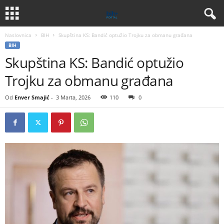
Naslovnica
BIH
Skupština KS: Bandić optužio Trojku za obmanu građana
BIH
Skupština KS: Bandić optužio
Trojku za obmanu građana
Od
Enver Smajić
-
3 Marta, 2026
110
0