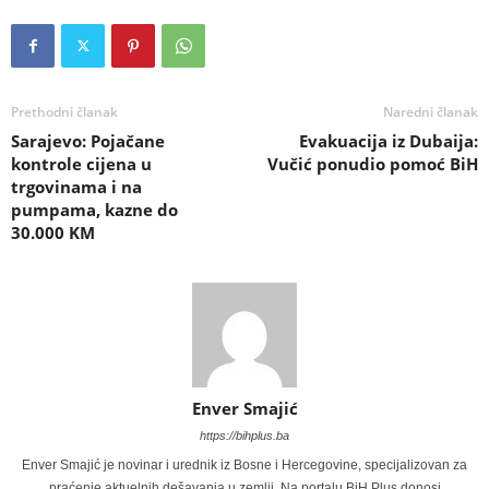
Prethodni članak
Naredni članak
Sarajevo: Pojačane
Evakuacija iz Dubaija:
kontrole cijena u
Vučić ponudio pomoć BiH
trgovinama i na
pumpama, kazne do
30.000 KM
Enver Smajić
https://bihplus.ba
Enver Smajić je novinar i urednik iz Bosne i Hercegovine, specijalizovan za
praćenje aktuelnih dešavanja u zemlji. Na portalu BiH Plus donosi