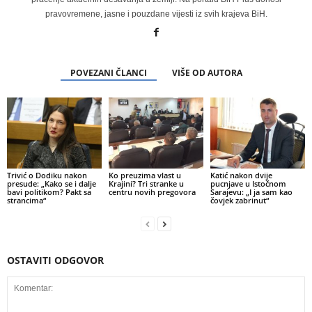
pravovremene, jasne i pouzdane vijesti iz svih krajeva BiH.
POVEZANI ČLANCI
VIŠE OD AUTORA
Trivić o Dodiku nakon
Ko preuzima vlast u
Katić nakon dvije
presude: „Kako se i dalje
Krajini? Tri stranke u
pucnjave u Istočnom
bavi politikom? Pakt sa
centru novih pregovora
Sarajevu: „I ja sam kao
strancima“
čovjek zabrinut“
OSTAVITI ODGOVOR