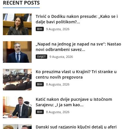
RECENT POSTS
Trivić o Dodiku nakon presude: „Kako se i
dalje bavi politikom?...
BIH
9 Augusta, 2026
„Napad na jednog je napad na sve“: Nastao
novi odbrambeni savez...
SVIJET
9 Augusta, 2026
Ko preuzima vlast u Krajini? Tri stranke u
centru novih pregovora
BIH
8 Augusta, 2026
Katić nakon dvije pucnjave u Istočnom
Sarajevu: „I ja sam kao...
BIH
8 Augusta, 2026
Danski sud razjasnio ključni detalj u aferi