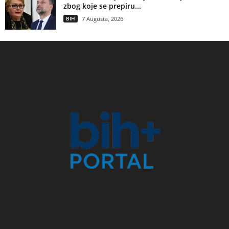
zbog koje se prepiru...
BIH
7 Augusta, 2026