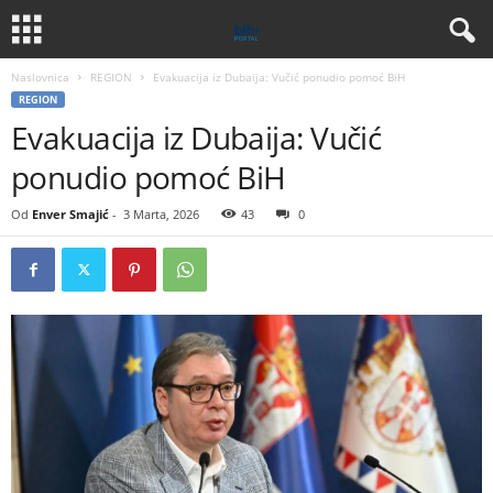
Naslovnica
REGION
Evakuacija iz Dubaija: Vučić ponudio pomoć BiH
REGION
Evakuacija iz Dubaija: Vučić
ponudio pomoć BiH
Od
Enver Smajić
-
3 Marta, 2026
43
0