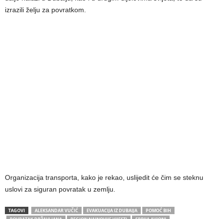
izrazili želju za povratkom.
Organizacija transporta, kako je rekao, uslijedit će čim se steknu
uslovi za siguran povratak u zemlju.
TAGOVI
ALEKSANDAR VUČIĆ
EVAKUACIJA IZ DUBAIJA
POMOĆ BIH