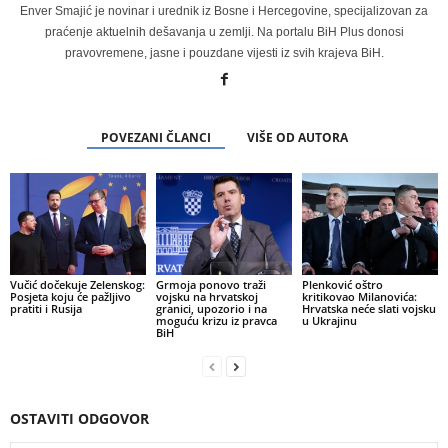
Enver Smajić je novinar i urednik iz Bosne i Hercegovine, specijalizovan za
praćenje aktuelnih dešavanja u zemlji. Na portalu BiH Plus donosi
pravovremene, jasne i pouzdane vijesti iz svih krajeva BiH.
POVEZANI ČLANCI
VIŠE OD AUTORA
Vučić dočekuje Zelenskog:
Grmoja ponovo traži
Plenković oštro
Posjeta koju će pažljivo
vojsku na hrvatskoj
kritikovao Milanovića:
pratiti i Rusija
granici, upozorio i na
Hrvatska neće slati vojsku
moguću krizu iz pravca
u Ukrajinu
BiH
OSTAVITI ODGOVOR