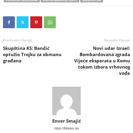
POVRATAK DRŽAVLJANA
REGION NAJNOVIJE VIJESTI
SRBIJA AVIONI
Prethodni članak
Naredni članak
Skupština KS: Bandić
Novi udar Izrael:
optužio Trojku za obmanu
Bombardovana zgrada
građana
Vijeće eksperata u Komu
tokom izbora vrhovnog
vođe
Enver Smajić
https://bihplus.ba