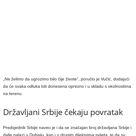
„Ne želimo da ugrozimo bilo čije živote“, poručio je Vučić, dodajući
da će svaka odluka biti donesena oprezno i u skladu s okolnostima
na terenu.
Državljani Srbije čekaju povratak
Predsjednik Srbije naveo je i da se značajan broj državljana Srbije i
dalje nalazi u Dubaiju, kao i u drugim dijelovima svijeta, te da su