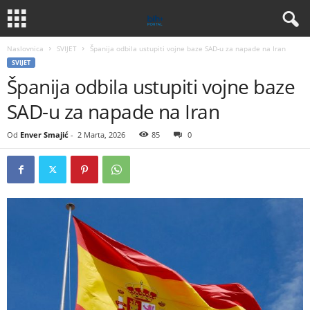
Naslovnica
SVIJET
Španija odbila ustupiti vojne baze SAD-u za napade na Iran
SVIJET
Španija odbila ustupiti vojne baze
SAD-u za napade na Iran
Od
Enver Smajić
-
2 Marta, 2026
85
0