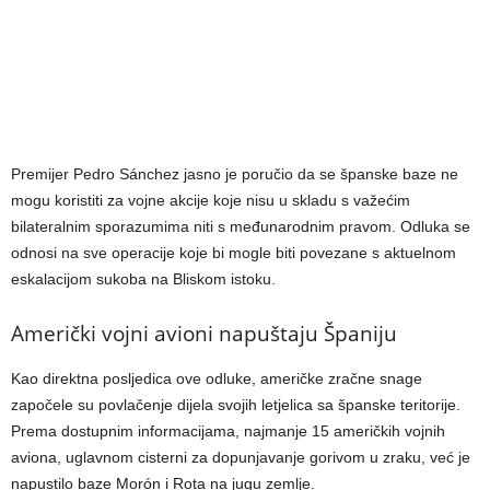
Premijer Pedro Sánchez jasno je poručio da se španske baze ne
mogu koristiti za vojne akcije koje nisu u skladu s važećim
bilateralnim sporazumima niti s međunarodnim pravom. Odluka se
odnosi na sve operacije koje bi mogle biti povezane s aktuelnom
eskalacijom sukoba na Bliskom istoku.
Američki vojni avioni napuštaju Španiju
Kao direktna posljedica ove odluke, američke zračne snage
započele su povlačenje dijela svojih letjelica sa španske teritorije.
Prema dostupnim informacijama, najmanje 15 američkih vojnih
aviona, uglavnom cisterni za dopunjavanje gorivom u zraku, već je
napustilo baze Morón i Rota na jugu zemlje.