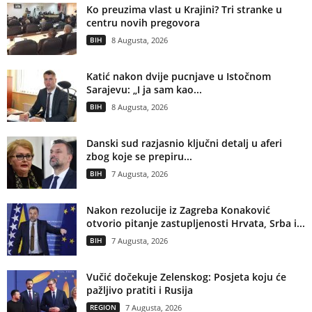
Ko preuzima vlast u Krajini? Tri stranke u
centru novih pregovora
BIH
8 Augusta, 2026
Katić nakon dvije pucnjave u Istočnom
Sarajevu: „I ja sam kao...
BIH
8 Augusta, 2026
Danski sud razjasnio ključni detalj u aferi
zbog koje se prepiru...
BIH
7 Augusta, 2026
Nakon rezolucije iz Zagreba Konaković
otvorio pitanje zastupljenosti Hrvata, Srba i...
BIH
7 Augusta, 2026
Vučić dočekuje Zelenskog: Posjeta koju će
pažljivo pratiti i Rusija
REGION
7 Augusta, 2026