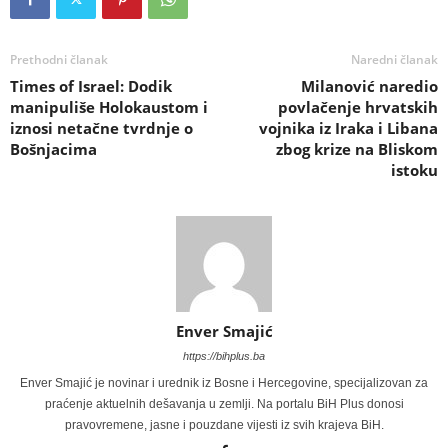
Prethodni članak
Naredni članak
Times of Israel: Dodik
Milanović naredio
manipuliše Holokaustom i
povlačenje hrvatskih
iznosi netačne tvrdnje o
vojnika iz Iraka i Libana
Bošnjacima
zbog krize na Bliskom
istoku
Enver Smajić
https://bihplus.ba
Enver Smajić je novinar i urednik iz Bosne i Hercegovine, specijalizovan za
praćenje aktuelnih dešavanja u zemlji. Na portalu BiH Plus donosi
pravovremene, jasne i pouzdane vijesti iz svih krajeva BiH.