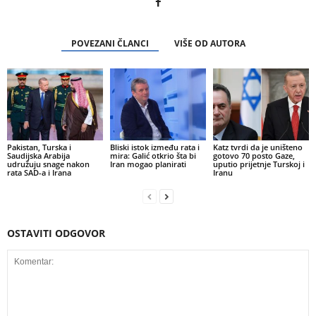
POVEZANI ČLANCI
VIŠE OD AUTORA
Pakistan, Turska i
Bliski istok između rata i
Katz tvrdi da je uništeno
Saudijska Arabija
mira: Galić otkrio šta bi
gotovo 70 posto Gaze,
udružuju snage nakon
Iran mogao planirati
uputio prijetnje Turskoj i
rata SAD-a i Irana
Iranu
OSTAVITI ODGOVOR