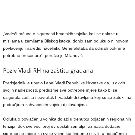
„Vodeći računa o sigurnosti hrvatskih vojnika koji se nalaze u
misijama u zemljama Bliskog istoka, donio sam odluku o njihovom
povlačenju i naredio načelniku Generalštaba da odmah pokrene
potrebne procedure“, poručio je Milanović.
Poziv Vladi RH na zaštitu građana
Predsjednik je uputio i apel Vladi Republike Hrvatske da, u okviru
svojih nadležnosti, preduzme sve potrebne mjere kako bi se
osigurala zaštita i povratak hrvatskih državljana koji su se zatekli na
područjima zahvaćenim vojnim djelovanjima.
Odluka o povlačenju vojnika dolazi u trenutku pojačanih regionalnih
tenzija, dok sve veći broj evropskih zemalja razmatra dodatne
sigurnosne mjere za svoje vojne kontingente i civile u pogođenim