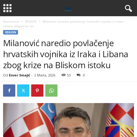
Naslovnica
REGION
Milanović naredio povlačenje hrvatskih vojnika iz Iraka i
Libana zbog krize na...
REGION
Milanović naredio povlačenje
hrvatskih vojnika iz Iraka i Libana
zbog krize na Bliskom istoku
Od
Enver Smajić
-
2 Marta, 2026
53
0