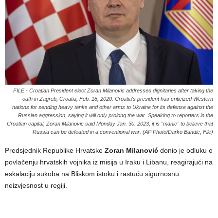
FILE - Croatian President elect Zoran Milanovic addresses dignitaries after taking the
oath in Zagreb, Croatia, Feb. 18, 2020. Croatia's president has criticized Western
nations for sending heavy tanks and other arms to Ukraine for its defense against the
Russian aggression, saying it will only prolong the war. Speaking to reporters in the
Croatian capital, Zoran Milanovic said Monday Jan. 30. 2023, it is "manic" to believe that
Russia can be defeated in a conventional war. (AP Photo/Darko Bandic, File)
Predsjednik Republike Hrvatske
Zoran Milanović
donio je odluku o
povlačenju hrvatskih vojnika iz misija u Iraku i Libanu, reagirajući na
eskalaciju sukoba na Bliskom istoku i rastuću sigurnosnu
neizvjesnost u regiji.