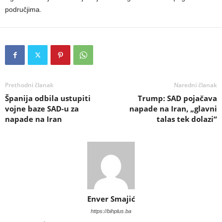
područjima.
Prethodni članak
Naredni članak
Španija odbila ustupiti
Trump: SAD pojačava
vojne baze SAD-u za
napade na Iran, „glavni
napade na Iran
talas tek dolazi“
Enver Smajić
https://bihplus.ba