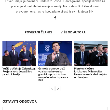
Enver Smajić je novinar i urednik iz Bosne i Hercegovine, specijalizovan za
praćenje aktuelnih dešavanja u zemlji. Na portalu BiH Plus donosi
pravovremene, jasne i pouzdane vijesti iz svih krajeva BiH.
POVEZANI ČLANCI
VIŠE OD AUTORA
Vučić dočekuje Zelenskog:
Grmoja ponovo traži
Plenković oštro
Posjeta koju će pažljivo
vojsku na hrvatskoj
kritikovao Milanovića:
pratiti i Rusija
granici, upozorio i na
Hrvatska neće slati vojsku
moguću krizu iz pravca
u Ukrajinu
BiH
OSTAVITI ODGOVOR