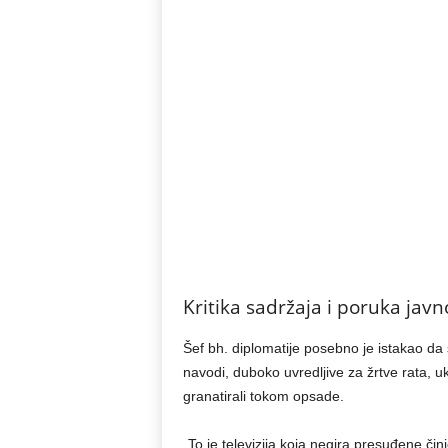
Kritika sadržaja i poruka javn
Šef bh. diplomatije posebno je istakao da
navodi, duboko uvredljive za žrtve rata, u
granatirali tokom opsade.
„To je televizija koja negira presuđene činje