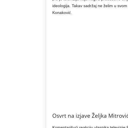
ideologija. Takav sadržaj ne želim u svom d
Konaković.
Osvrt na izjave Željka Mitrovi
Komentarišući reakciju vlasnika televizije