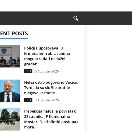
ENT POSTS
Policija upozorava: U
kriminalnim obračunima
mogu stradati nedužni
građani
BIH
6 Augusta, 2026
Helez oštro odgovorio Vučiću:
Tvrdi da su službe pratile
njegovo kretanje...
BIH
5 Augusta, 2026
Inspekcija naložila povratak
22 radnika JP Komunalno
Mostar: Disciplinski postupak
mora...