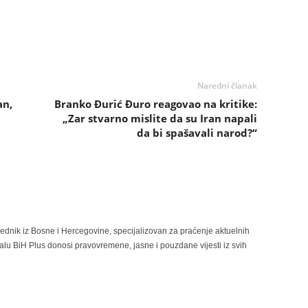
Naredni članak
an,
Branko Đurić Đuro reagovao na kritike:
„Zar stvarno mislite da su Iran napali
da bi spašavali narod?“
rednik iz Bosne i Hercegovine, specijalizovan za praćenje aktuelnih
alu BiH Plus donosi pravovremene, jasne i pouzdane vijesti iz svih