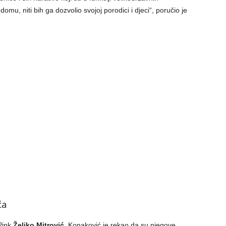
omu, niti bih ga dozvolio svojoj porodici i djeci“, poručio je
ća
 Pink
Željko Mitrović
, Konaković je rekao da su njegove