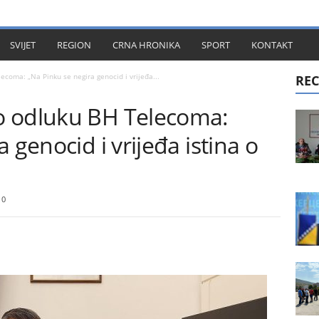
KT
SVIJET
REGION
CRNA HRONIKA
SPORT
KONTAKT
coma: „Na Pinku se negira genocid i vrijeđa...
REC
o odluku BH Telecoma:
 genocid i vrijeđa istina o
0