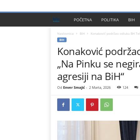
PRIVACY POLICY
IMPRESSUM
O NAMA
KONTA
B
POČETNA
POLITIKA
BIH
I
Naslovnica
BIH
Konaković podržao odluku BH Tele
BIH
Konaković podrža
H
„Na Pinku se negira
P
agresiji na BiH“
l
Od
Enver Smajić
-
2 Marta, 2026
124
u
s