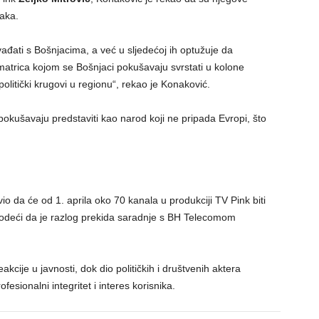
jaka.
ađati s Bošnjacima, a već u sljedećoj ih optužuje da
atrica kojom se Bošnjaci pokušavaju svrstati u kolone
litički krugovi u regionu“, rekao je Konaković.
okušavaju predstaviti kao narod koji ne pripada Evropi, što
io da će od 1. aprila oko 70 kanala u produkciji TV Pink biti
odeći da je razlog prekida saradnje s BH Telecomom
cije u javnosti, dok dio političkih i društvenih aktera
ofesionalni integritet i interes korisnika.