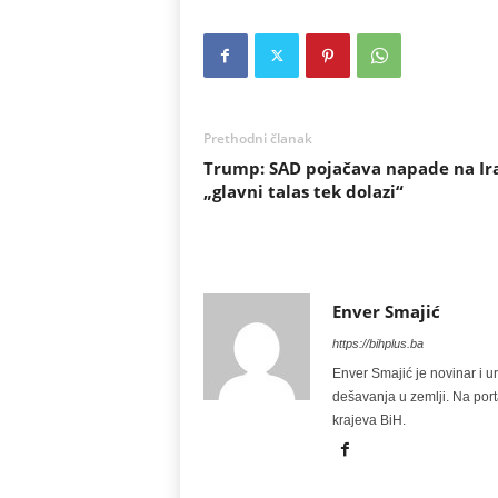
Prethodni članak
Trump: SAD pojačava napade na Ir
„glavni talas tek dolazi“
Enver Smajić
https://bihplus.ba
Enver Smajić je novinar i u
dešavanja u zemlji. Na port
krajeva BiH.