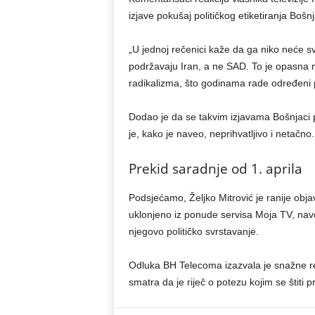
izjave pokušaj političkog etiketiranja Bošn
„U jednoj rečenici kaže da ga niko neće sv
podržavaju Iran, a ne SAD. To je opasna m
radikalizma, što godinama rade određeni po
Dodao je da se takvim izjavama Bošnjaci p
je, kako je naveo, neprihvatljivo i netačno.
Prekid saradnje od 1. aprila
Podsjećamo, Željko Mitrović je ranije objav
uklonjeno iz ponude servisa Moja TV, nav
njegovo političko svrstavanje.
Odluka BH Telecoma izazvala je snažne reak
smatra da je riječ o potezu kojim se štiti pr