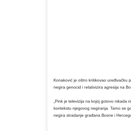
Konaković je oštro kritikovao uređivačku po
negira genocid i relativizira agresija na B
„Pink je televizija na kojoj gotovo nikada ni
kontekstu njegovog negiranja. Tamo se go
negira stradanje građana Bosne i Hercegov