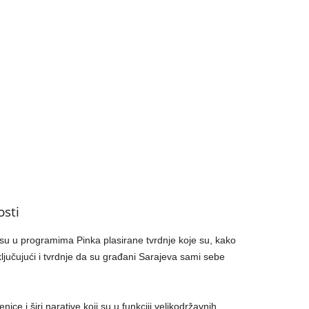
osti
 su u programima Pinka plasirane tvrdnje koje su, kako
ključujući i tvrdnje da su građani Sarajeva sami sebe
nice i širi narative koji su u funkciji velikodržavnih