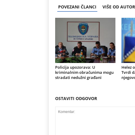
POVEZANI ČLANCI
VIŠE OD AUTO
Policija upozorava: U
Helez o
kriminalnim obračunima mogu
Tvrdi d
stradati nedužni građani
njegovo
OSTAVITI ODGOVOR