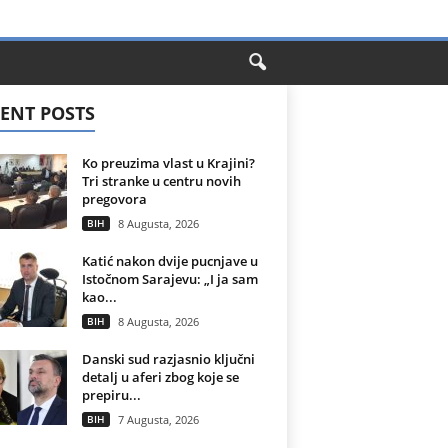
ENT POSTS
Ko preuzima vlast u Krajini?
Tri stranke u centru novih
pregovora
BIH
8 Augusta, 2026
Katić nakon dvije pucnjave u
Istočnom Sarajevu: „I ja sam
kao...
BIH
8 Augusta, 2026
Danski sud razjasnio ključni
detalj u aferi zbog koje se
prepiru...
BIH
7 Augusta, 2026