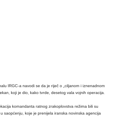
lu IRGC-a navodi se da je riječ o „ciljanom i iznenadnom
n, koji je dio, kako tvrde, desetog vala vojnih operacija.
lokacija komandanta ratnog zrakoplovstva režima bili su
u saopćenju, koje je prenijela iranska novinska agencija