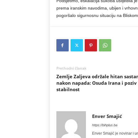
Podsjetimo, eskalacija sukoba uslijedila j
prema iranskim navodima, ubijen i vrhovni
pogoršalo sigurnosnu situaciju na Bliskom
Prethodni članak
Zemlje Zaljeva održale hitan sasta
nakon napada: Osuda Irana i poziv
stabilnost
Enver Smajić
https://bihplus.ba
Enver Smajić je novinar i u