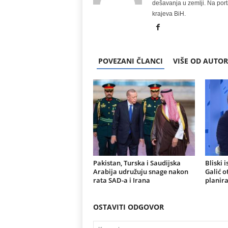
dešavanja u zemlji. Na port
krajeva BiH.
POVEZANI ČLANCI
VIŠE OD AUTO
Pakistan, Turska i Saudijska
Bliski 
Arabija udružuju snage nakon
Galić o
rata SAD-a i Irana
planira
OSTAVITI ODGOVOR