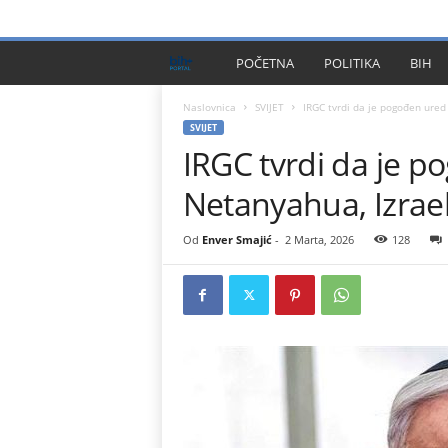
PRIVACY POLICY
IMPRESSUM
O NAMA
KONTA
B
POČETNA
POLITIKA
BIH
I
Naslovnica
SVIJET
IRGC tvrdi da je pogođen ured
SVIJET
IRGC tvrdi da je 
H
Netanyahua, Izrae
P
l
Od
Enver Smajić
-
2 Marta, 2026
128
u
s