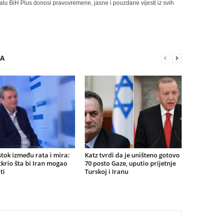
alu BiH Plus donosi pravovremene, jasne i pouzdane vijesti iz svih
RA
istok između rata i mira:
Katz tvrdi da je uništeno gotovo
tkrio šta bi Iran mogao
70 posto Gaze, uputio prijetnje
ti
Turskoj i Iranu