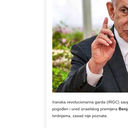
Iranska revolucionarna garda (IRGC) saopć
pogođen i ured izraelskog premijera
Benj
tvrdnjama, zasad nije poznata.