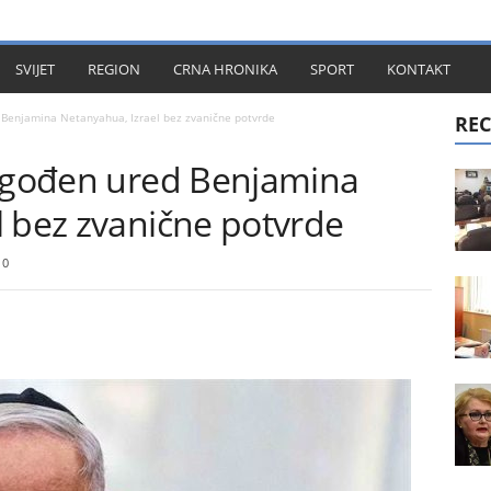
KT
SVIJET
REGION
CRNA HRONIKA
SPORT
KONTAKT
 Benjamina Netanyahua, Izrael bez zvanične potvrde
REC
pogođen ured Benjamina
l bez zvanične potvrde
0