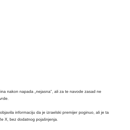
ina nakon napada „nejasna“, ali za te navode zasad ne
vrde.
bjavila informaciju da je izraelski premijer poginuo, ali je ta
že X, bez dodatnog pojašnjenja.