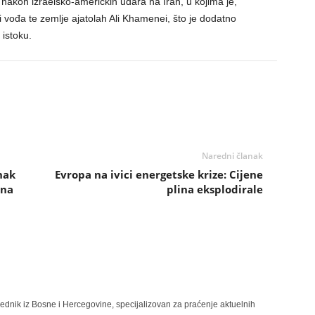
e nakon izraelsko-američkih udara na Iran, u kojima je,
 vođa te zemlje ajatolah Ali Khamenei, što je dodatno
 istoku.
Naredni članak
nak
Evropa na ivici energetske krize: Cijene
 na
plina eksplodirale
rednik iz Bosne i Hercegovine, specijalizovan za praćenje aktuelnih