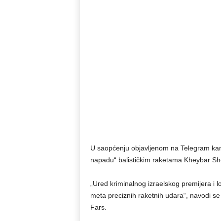
U saopćenju objavljenom na Telegram kana
napadu“ balističkim raketama Kheybar Sheka
„Ured kriminalnog izraelskog premijera i 
meta preciznih raketnih udara“, navodi se 
Fars.