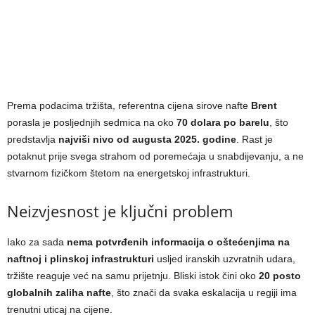
Prema podacima tržišta, referentna cijena sirove nafte
Brent
porasla je posljednjih sedmica na oko
70 dolara po barelu
, što
predstavlja
najviši nivo od augusta 2025. godine
. Rast je
potaknut prije svega strahom od poremećaja u snabdijevanju, a ne
stvarnom fizičkom štetom na energetskoj infrastrukturi.
Neizvjesnost je ključni problem
Iako za sada
nema potvrđenih informacija o oštećenjima na
naftnoj i plinskoj infrastrukturi
usljed iranskih uzvratnih udara,
tržište reaguje već na samu prijetnju. Bliski istok čini oko
20 posto
globalnih zaliha nafte
, što znači da svaka eskalacija u regiji ima
trenutni uticaj na cijene.