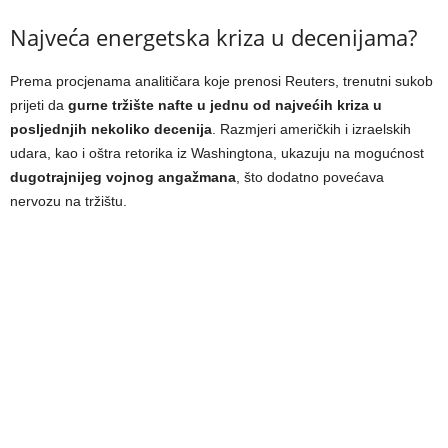
Najveća energetska kriza u decenijama?
Prema procjenama analitičara koje prenosi Reuters, trenutni sukob
prijeti da
gurne tržište nafte u jednu od najvećih kriza u
posljednjih nekoliko decenija
. Razmjeri američkih i izraelskih
udara, kao i oštra retorika iz Washingtona, ukazuju na mogućnost
dugotrajnijeg vojnog angažmana
, što dodatno povećava
nervozu na tržištu.