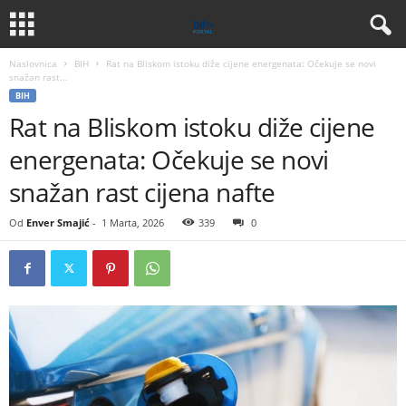
Naslovnica
BIH
Rat na Bliskom istoku diže cijene energenata: Očekuje se novi
snažan rast...
BIH
Rat na Bliskom istoku diže cijene
energenata: Očekuje se novi
snažan rast cijena nafte
Od
Enver Smajić
-
1 Marta, 2026
339
0