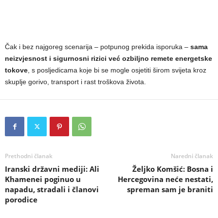
Čak i bez najgoreg scenarija – potpunog prekida isporuka –
sama
neizvjesnost i sigurnosni rizici već ozbiljno remete energetske
tokove
, s posljedicama koje bi se mogle osjetiti širom svijeta kroz
skuplje gorivo, transport i rast troškova života.
Prethodni članak
Naredni članak
Iranski državni mediji: Ali
Željko Komšić: Bosna i
Khamenei poginuo u
Hercegovina neće nestati,
napadu, stradali i članovi
spreman sam je braniti
porodice