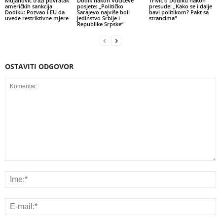
Mujanović traži povratak
Dodik nakon Vučićeve
Trivić o Dodiku nakon
američkih sankcija
posjete: „Političko
presude: „Kako se i dalje
Dodiku: Pozvao i EU da
Sarajevo najviše boli
bavi politikom? Pakt sa
uvede restriktivne mjere
jedinstvo Srbije i
strancima“
Republike Srpske“
OSTAVITI ODGOVOR