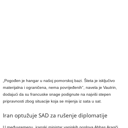
„Pogođen je hangar u našoj pomorskoj bazi. Šteta je isključivo
materijalna i ograničena, nema povrijeđenih“, navela je Vautrin,
dodajući da su francuske snage podignute na najviši stepen
pripravnosti zbog situacije koja se mijenja iz sata u sat.
Iran optužuje SAD za rušenje diplomatije
U međuvremenu, iranski ministar vanjskih poslova Abbas Aragči