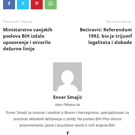
Prethodni članak
Naredni članak
Ministarstvo vanjskih
Bećirović: Referendum
poslova BiH izdalo
1992. bio je trijumf
upozorenje i otvorilo
legaliteta i slobode
dežurne linije
Enver Smajić
https://bihplus.ba
Enver Smajić je novinar i urednik iz Bosne i Hercegovine, specijalizovan za
praćenje aktuelnih dešavanja u zemlji. Na portalu BiH Plus donosi
pravovremene, jasne i pouzdane vijesti iz svih krajeva BiH.