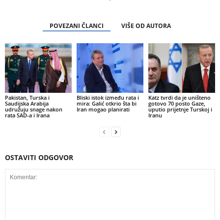
POVEZANI ČLANCI
VIŠE OD AUTORA
Pakistan, Turska i
Bliski istok između rata i
Katz tvrdi da je uništeno
Saudijska Arabija
mira: Galić otkrio šta bi
gotovo 70 posto Gaze,
udružuju snage nakon
Iran mogao planirati
uputio prijetnje Turskoj i
rata SAD-a i Irana
Iranu
OSTAVITI ODGOVOR