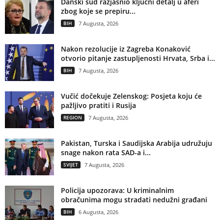
Danski sud razjasnio ključni detalj u aferi
zbog koje se prepiru...
BIH
7 Augusta, 2026
Nakon rezolucije iz Zagreba Konaković
otvorio pitanje zastupljenosti Hrvata, Srba i...
BIH
7 Augusta, 2026
Vučić dočekuje Zelenskog: Posjeta koju će
pažljivo pratiti i Rusija
REGION
7 Augusta, 2026
Pakistan, Turska i Saudijska Arabija udružuju
snage nakon rata SAD-a i...
SVIJET
7 Augusta, 2026
Policija upozorava: U kriminalnim
obračunima mogu stradati nedužni građani
BIH
6 Augusta, 2026