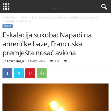
Naslovnica
SVIJET
Eskalacija sukoba: Napadi na američke baze, Francuska
premješta nosač aviona
SVIJET
Eskalacija sukoba: Napadi na
američke baze, Francuska
premješta nosač aviona
Od
Enver Smajić
-
1 Marta, 2026
394
0