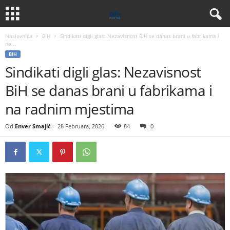
Naslovnica
BIH
Sindikati digli glas: Nezavisnost BiH se danas brani u fabrikama i
na...
BIH
Sindikati digli glas: Nezavisnost
BiH se danas brani u fabrikama i
na radnim mjestima
Od
Enver Smajić
-
28 Februara, 2026
84
0