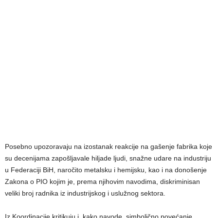
Posebno upozoravaju na izostanak reakcije na gašenje fabrika koje
su decenijama zapošljavale hiljade ljudi, snažne udare na industriju
u Federaciji BiH, naročito metalsku i hemijsku, kao i na donošenje
Zakona o PIO kojim je, prema njihovim navodima, diskriminisan
veliki broj radnika iz industrijskog i uslužnog sektora.
Iz Koordinacije kritikuju i, kako navode, simbolično povećanje