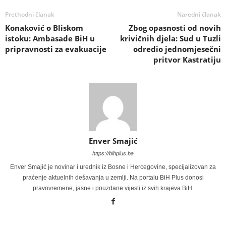
Prethodni članak
Naredni članak
Konaković o Bliskom
Zbog opasnosti od novih
istoku: Ambasade BiH u
krivičnih djela: Sud u Tuzli
pripravnosti za evakuacije
odredio jednomjesečni
pritvor Kastratiju
Enver Smajić
https://bihplus.ba
Enver Smajić je novinar i urednik iz Bosne i Hercegovine, specijalizovan za
praćenje aktuelnih dešavanja u zemlji. Na portalu BiH Plus donosi
pravovremene, jasne i pouzdane vijesti iz svih krajeva BiH.