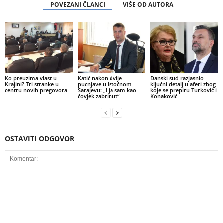
POVEZANI ČLANCI
VIŠE OD AUTORA
Ko preuzima vlast u
Katić nakon dvije
Danski sud razjasnio
Krajini? Tri stranke u
pucnjave u Istočnom
ključni detalj u aferi zbog
centru novih pregovora
Sarajevu: „I ja sam kao
koje se prepiru Turković i
čovjek zabrinut“
Konaković
OSTAVITI ODGOVOR