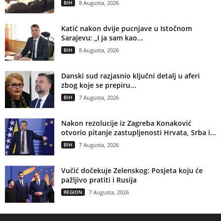
BIH
8 Augusta, 2026
Katić nakon dvije pucnjave u Istočnom
Sarajevu: „I ja sam kao...
BIH
8 Augusta, 2026
Danski sud razjasnio ključni detalj u aferi
zbog koje se prepiru...
BIH
7 Augusta, 2026
Nakon rezolucije iz Zagreba Konaković
otvorio pitanje zastupljenosti Hrvata, Srba i...
BIH
7 Augusta, 2026
Vučić dočekuje Zelenskog: Posjeta koju će
pažljivo pratiti i Rusija
REGION
7 Augusta, 2026