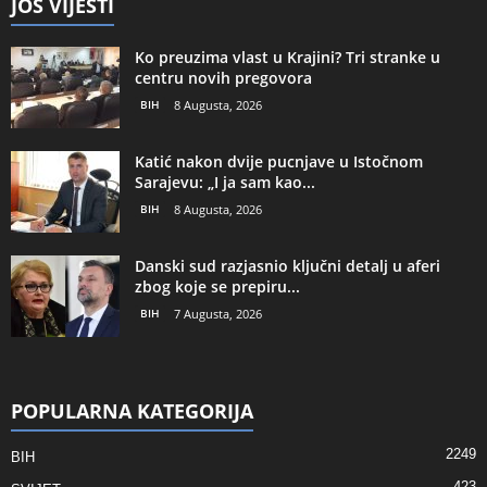
JOŠ VIJESTI
Ko preuzima vlast u Krajini? Tri stranke u
centru novih pregovora
BIH
8 Augusta, 2026
Katić nakon dvije pucnjave u Istočnom
Sarajevu: „I ja sam kao...
BIH
8 Augusta, 2026
Danski sud razjasnio ključni detalj u aferi
zbog koje se prepiru...
BIH
7 Augusta, 2026
POPULARNA KATEGORIJA
2249
BIH
423