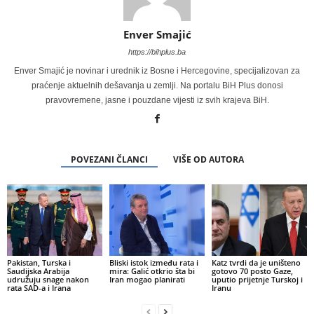
Enver Smajić
https://bihplus.ba
Enver Smajić je novinar i urednik iz Bosne i Hercegovine, specijalizovan za
praćenje aktuelnih dešavanja u zemlji. Na portalu BiH Plus donosi
pravovremene, jasne i pouzdane vijesti iz svih krajeva BiH.
POVEZANI ČLANCI
VIŠE OD AUTORA
Pakistan, Turska i
Bliski istok između rata i
Katz tvrdi da je uništeno
Saudijska Arabija
mira: Galić otkrio šta bi
gotovo 70 posto Gaze,
udružuju snage nakon
Iran mogao planirati
uputio prijetnje Turskoj i
rata SAD-a i Irana
Iranu