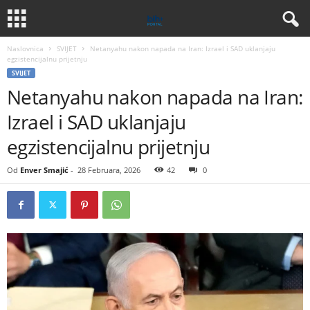
Naslovnica
SVIJET
Netanyahu nakon napada na Iran: Izrael i SAD uklanjaju
egzistencijalnu prijetnju
SVIJET
Netanyahu nakon napada na Iran:
Izrael i SAD uklanjaju
egzistencijalnu prijetnju
Od
Enver Smajić
-
28 Februara, 2026
42
0