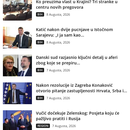
Ko preuzima vlast u Krajini? Tri stranke u
centru novih pregovora
BIH
8 Augusta, 2026
Katić nakon dvije pucnjave u Istočnom
Sarajevu: „I ja sam kao...
BIH
8 Augusta, 2026
Danski sud razjasnio ključni detalj u aferi
zbog koje se prepiru...
BIH
7 Augusta, 2026
Nakon rezolucije iz Zagreba Konaković
otvorio pitanje zastupljenosti Hrvata, Srba i...
BIH
7 Augusta, 2026
Vučić dočekuje Zelenskog: Posjeta koju će
pažljivo pratiti i Rusija
REGION
7 Augusta, 2026