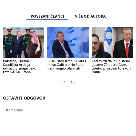
POVEZANI ČLANCI
VIŠE OD AUTORA
Pakistan, Turska i
Bliski istok između rata i
Katz tvrdi da je uništeno
Saudijska Arabija
mira: Galić otkrio šta bi
gotovo 70 posto Gaze,
udružuju snage nakon
Iran mogao planirati
uputio prijetnje Turskoj i
rata SAD-a i Irana
Iranu
OSTAVITI ODGOVOR