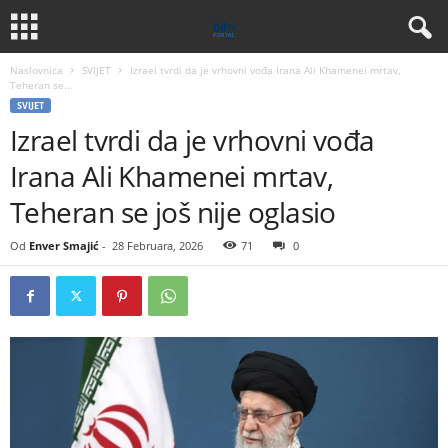
Naslovnica
SVIJET
Izrael tvrdi da je vrhovni vođa Irana Ali Khamenei mrtav,
Teheran se...
SVIJET
Izrael tvrdi da je vrhovni vođa
Irana Ali Khamenei mrtav,
Teheran se još nije oglasio
Od
Enver Smajić
-
28 Februara, 2026
71
0