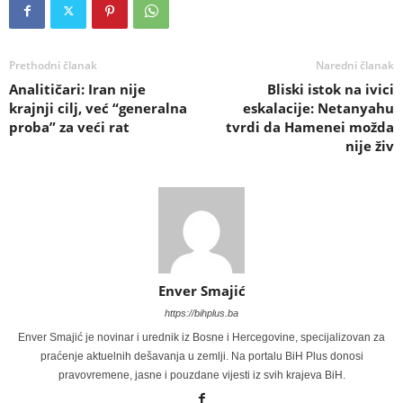
Prethodni članak
Naredni članak
Analitičari: Iran nije
Bliski istok na ivici
krajnji cilj, već “generalna
eskalacije: Netanyahu
proba” za veći rat
tvrdi da Hamenei možda
nije živ
Enver Smajić
https://bihplus.ba
Enver Smajić je novinar i urednik iz Bosne i Hercegovine, specijalizovan za
praćenje aktuelnih dešavanja u zemlji. Na portalu BiH Plus donosi
pravovremene, jasne i pouzdane vijesti iz svih krajeva BiH.