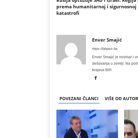
Rusija optužuje SAD i Izrael: Regija 
prema humanitarnoj i sigurnosnoj
katastrofi
Enver Smajić
https://bihplus.ba
Enver Smajić je novinar i u
dešavanja u zemlji. Na port
krajeva BiH.
POVEZANI ČLANCI
VIŠE OD AUTO