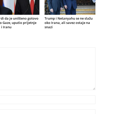
rdi da je uništeno gotovo
Trump i Netanyahu se ne slažu
o Gaze, uputio prijetnje
oko Irana, ali savez ostaje na
 i Iranu
snazi