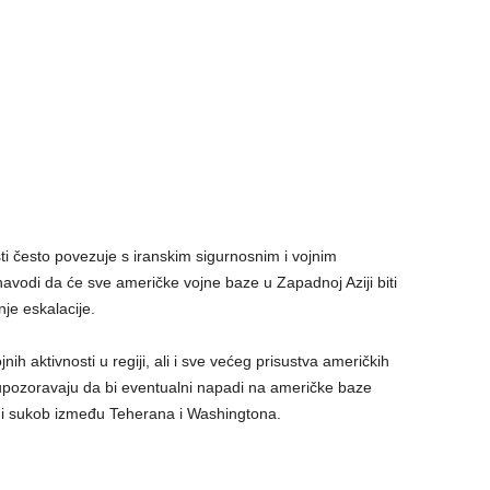
osti često povezuje s iranskim sigurnosnim i vojnim
navodi da će sve američke vojne baze u Zapadnoj Aziji biti
nje eskalacije.
ih aktivnosti u regiji, ali i sve većeg prisustva američkih
i upozoravaju da bi eventualni napadi na američke baze
ktni sukob između Teherana i Washingtona.