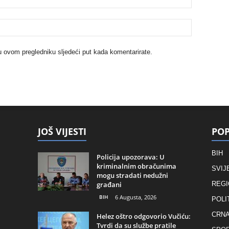
u ovom pregledniku sljedeći put kada komentarirate.
JOŠ VIJESTI
POP
BIH
Policija upozorava: U
kriminalnim obračunima
SVIJ
mogu stradati nedužni
građani
REGI
BIH
6 Augusta, 2026
POLI
CRNA
Helez oštro odgovorio Vučiću:
Tvrdi da su službe pratile