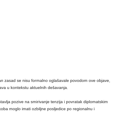
Iran zasad se nisu formalno oglašavale povodom ove objave,
rava u kontekstu aktuelnih dešavanja.
vlja pozive na smirivanje tenzija i povratak diplomatskim
koba moglo imati ozbiljne posljedice po regionalnu i