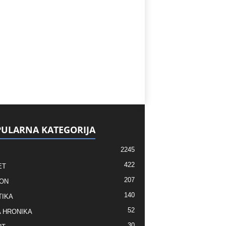
ULARNA KATEGORIJA
2245
422
ET
207
ON
140
TIKA
52
 HRONIKA
30