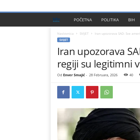
PRIVACY POLICY
IMPRESSUM
O NAMA
KONTA
B
POČETNA
POLITIKA
BIH
I
Naslovnica
SVIJET
Iran upozorava SAD: Sve američk
SVIJET
Iran upozorava SA
H
regiji su legitimni v
P
l
Od
Enver Smajić
-
28 Februara, 2026
40
u
s