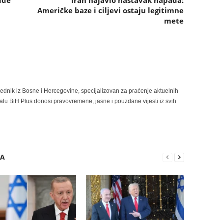
ide
Iran najavio nastavak napada:
Američke baze i ciljevi ostaju legitimne
mete
rednik iz Bosne i Hercegovine, specijalizovan za praćenje aktuelnih
alu BiH Plus donosi pravovremene, jasne i pouzdane vijesti iz svih
RA