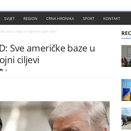
KT
SVIJET
REGION
CRNA HRONIKA
SPORT
KONTAKT
e baze u regiji su legitimni vojni ciljevi
REC
D: Sve američke baze u
ojni ciljevi
0