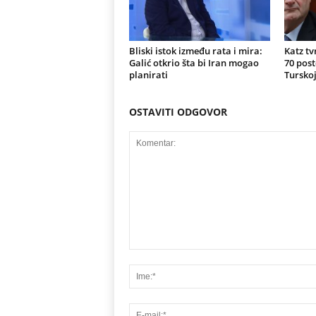
Bliski istok između rata i mira:
Katz tv
Galić otkrio šta bi Iran mogao
70 post
planirati
Turskoj
OSTAVITI ODGOVOR