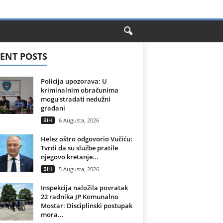
ENT POSTS
Policija upozorava: U
kriminalnim obračunima
mogu stradati nedužni
građani
BIH
6 Augusta, 2026
Helez oštro odgovorio Vučiću:
Tvrdi da su službe pratile
njegovo kretanje...
BIH
5 Augusta, 2026
Inspekcija naložila povratak
22 radnika JP Komunalno
Mostar: Disciplinski postupak
mora...