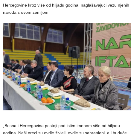
Hercegovine kroz više od hiljadu godina, naglašavajući vezu njenih
naroda s ovom zemljom.
„Bosna i Hercegovina postoji pod istim imenom više od hiljadu
godina. Naši preci su ovdje živjeli, ovdje su sahranjeni, a i buduće