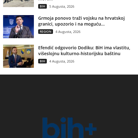
BIH
5 Augusta, 2026
Grmoja ponovo traži vojsku na hrvatskoj
granici, upozorio i na moguću...
REGION
4 Augusta, 2026
Efendić odgovorio Dodiku: BiH ima vlastitu,
višeslojnu kulturno-historijsku baštinu
BIH
4 Augusta, 2026