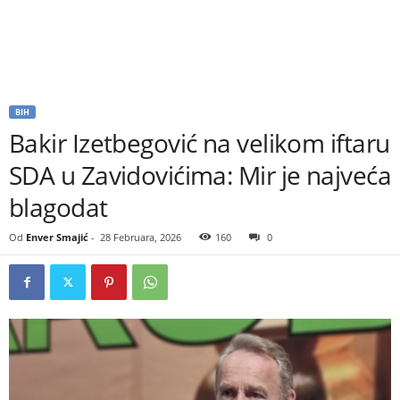
BIH
Bakir Izetbegović na velikom iftaru
SDA u Zavidovićima: Mir je najveća
blagodat
Od
Enver Smajić
-
28 Februara, 2026
160
0