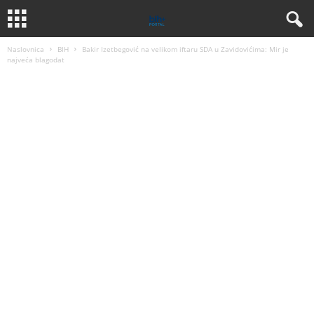
Naslovnica
BIH
Bakir Izetbegović na velikom iftaru SDA u Zavidovićima: Mir je
najveća blagodat