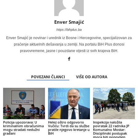
Enver Smajić
https://bihplus.ba
Enver Smajić je novinar i urednik iz Bosne i Hercegovine, specijalizovan za
praćenje aktuelnih dešavanja u zemlji. Na portalu BiH Plus donosi
pravovremene, jasne i pouzdane vijesti iz svih krajeva BiH.
POVEZANI ČLANCI
VIŠE OD AUTORA
Policija upozorava: U
Helez oštro odgovorio
Inspekcija naložila
kriminalnim obračunima
Vučiću: Tvrdi da su službe
povratak 22 radnika JP
mogu stradati nedužni
pratile njegovo kretanje u
Komunalno Mostar:
građani
BiH
Disciplinski postupak
mora biti ponovljen