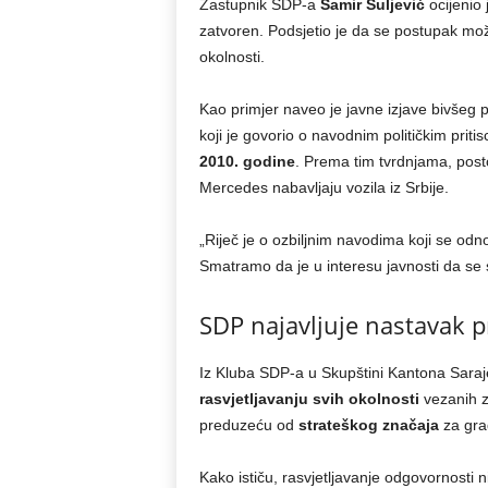
Zastupnik SDP-a
Samir Suljević
ocijenio 
zatvoren. Podsjetio je da se postupak mož
okolnosti.
Kao primjer naveo je javne izjave bivše
koji je govorio o navodnim političkim pri
2010. godine
. Prema tim tvrdnjama, post
Mercedes nabavljaju vozila iz Srbije.
„Riječ je o ozbiljnim navodima koji se od
Smatramo da je u interesu javnosti da se sv
SDP najavljuje nastavak p
Iz Kluba SDP-a u Skupštini Kantona Sarajev
rasvjetljavanju svih okolnosti
vezanih z
preduzeću od
strateškog značaja
za gra
Kako ističu, rasvjetljavanje odgovornosti n