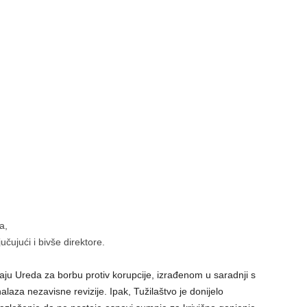
a,
čujući i bivše direktore.
ju Ureda za borbu protiv korupcije, izrađenom u saradnji s
aza nezavisne revizije. Ipak, Tužilaštvo je donijelo