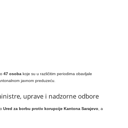
no
47 osoba
koje su u različitim periodima obavljale
kantonalnom javnom preduzeću.
ministre, uprave i nadzorne odbore
io
Ured za borbu protiv korupcije Kantona Sarajevo
, a