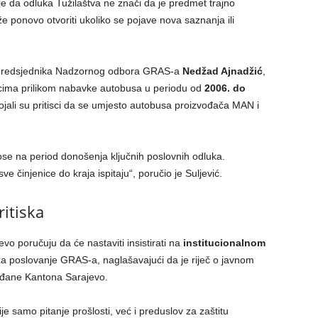
je da odluka Tužilaštva ne znači da je predmet trajno
e ponovo otvoriti ukoliko se pojave nova saznanja ili
g predsjednika Nadzornog odbora GRAS-a
Nedžad Ajnadžić
,
tiscima prilikom nabavke autobusa u periodu od
2006. do
ojali su pritisci da se umjesto autobusa proizvođača MAN i
nose na period donošenja ključnih poslovnih odluka.
e činjenice do kraja ispitaju“, poručio je Suljević.
ritiska
o poručuju da će nastaviti insistirati na
institucionalnom
a poslovanje GRAS-a, naglašavajući da je riječ o javnom
đane Kantona Sarajevo.
ije samo pitanje prošlosti, već i preduslov za zaštitu