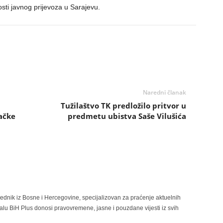
osti javnog prijevoza u Sarajevu.
Naredni članak
Tužilaštvo TK predložilo pritvor u
začke
predmetu ubistva Saše Vilušića
rednik iz Bosne i Hercegovine, specijalizovan za praćenje aktuelnih
alu BiH Plus donosi pravovremene, jasne i pouzdane vijesti iz svih