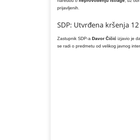
naredbu o
neprovođenju istrage
, uz ob
prijavljenih.
SDP: Utvrđena kršenja 12
Zastupnik SDP-a
Davor Čičić
izjavio je d
se radi o predmetu od velikog javnog inte