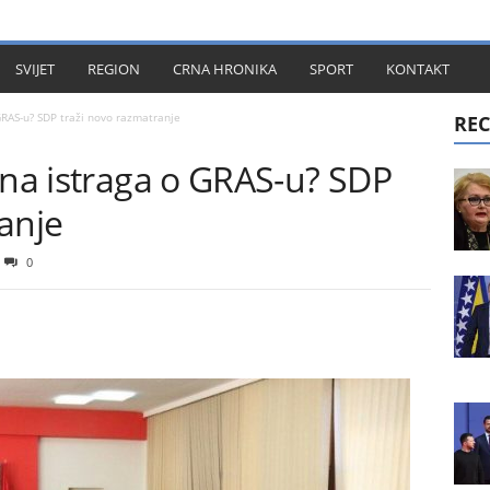
KT
SVIJET
REGION
CRNA HRONIKA
SPORT
KONTAKT
GRAS-u? SDP traži novo razmatranje
REC
ena istraga o GRAS-u? SDP
anje
0