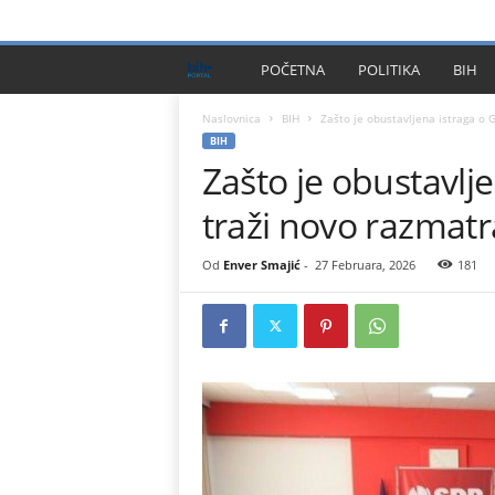
PRIVACY POLICY
IMPRESSUM
O NAMA
KONTA
B
POČETNA
POLITIKA
BIH
I
Naslovnica
BIH
Zašto je obustavljena istraga o 
BIH
Zašto je obustavlj
H
traži novo razmatr
P
l
Od
Enver Smajić
-
27 Februara, 2026
181
u
s