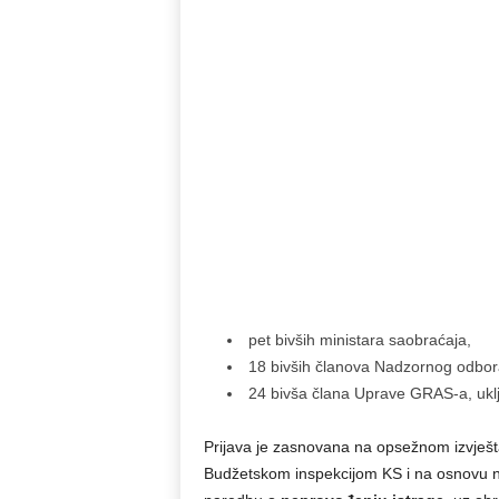
pet bivših ministara saobraćaja,
18 bivših članova Nadzornog odbor
24 bivša člana Uprave GRAS-a, uklju
Prijava je zasnovana na opsežnom izvješta
Budžetskom inspekcijom KS i na osnovu nal