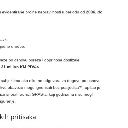
u evidentirane brojne nepravilnosti u periodu od
2006. do
avki,
i jedne uredbe.
eze po osnovu poreza i doprinosa dostizale
d
31 milion KM PDV-a
.
 subjektima ako niko ne odgovara za dugove po osnovu
akve obaveze mogu ignorisati bez posljedica?“, upitao je
ice snosili radnici GRAS-a, koji godinama nisu mogli
iguranje.
čkih pritisaka