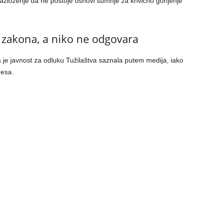
razloženje da ne postoje osnovi sumnje za krivično gonjenje
 zakona, a niko ne odgovara
a je javnost za odluku Tužilaštva saznala putem medija, iako
resa.