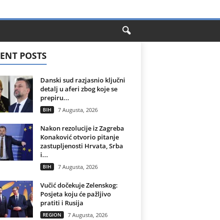
ENT POSTS
Danski sud razjasnio ključni
detalj u aferi zbog koje se
prepiru...
BIH
7 Augusta, 2026
Nakon rezolucije iz Zagreba
Konaković otvorio pitanje
zastupljenosti Hrvata, Srba
i...
BIH
7 Augusta, 2026
Vučić dočekuje Zelenskog:
Posjeta koju će pažljivo
pratiti i Rusija
REGION
7 Augusta, 2026