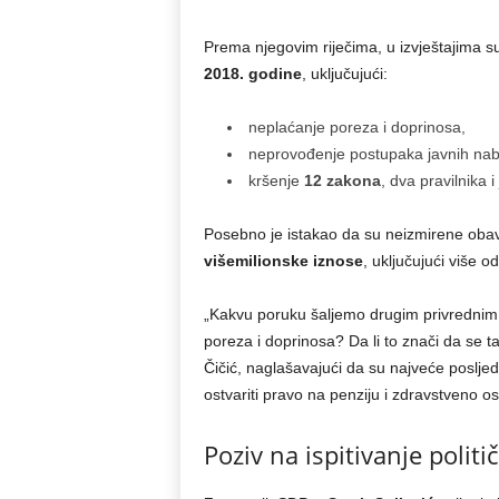
Prema njegovim riječima, u izvještajima s
2018. godine
, uključujući:
neplaćanje poreza i doprinosa,
neprovođenje postupaka javnih nab
kršenje
12 zakona
, dva pravilnika 
Posebno je istakao da su neizmirene obav
višemilionske iznose
, uključujući više o
„Kakvu poruku šaljemo drugim privrednim
poreza i doprinosa? Da li to znači da se t
Čičić, naglašavajući da su najveće posljed
ostvariti pravo na penziju i zdravstveno os
Poziv na ispitivanje politi