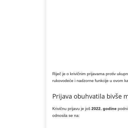
Riječ je o krivičnim prijavama protiv ukup
rukovodeće i nadzorne funkcije u ovom 
Prijava obuhvatila bivše 
Krivičnu prijavu je još
2022. godine
podn
odnosila se na: