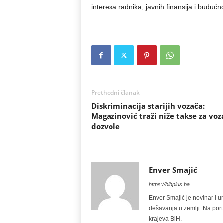
interesa radnika, javnih finansija i budućn
Prethodni članak
Diskriminacija starijih vozača:
Magazinović traži niže takse za vo
dozvole
Enver Smajić
https://bihplus.ba
Enver Smajić je novinar i u
dešavanja u zemlji. Na port
krajeva BiH.