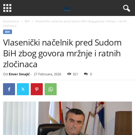
Naslovnica
BIH
Vlasenički načelnik pred Sudom BiH zbog govora mržnje i ratnih
zločinaca
BIH
Vlasenički načelnik pred Sudom
BiH zbog govora mržnje i ratnih
zločinaca
Od
Enver Smajić
-
27 Februara, 2026
321
0