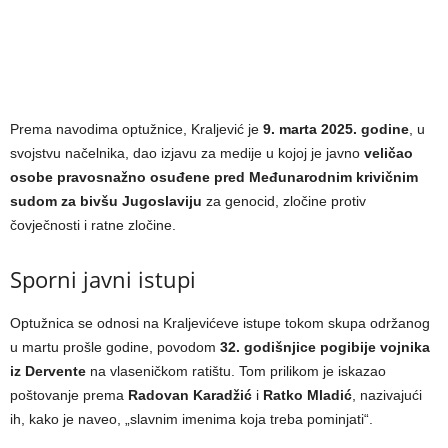
Prema navodima optužnice, Kraljević je
9. marta 2025. godine
, u
svojstvu načelnika, dao izjavu za medije u kojoj je javno
veličao
osobe pravosnažno osuđene pred Međunarodnim krivičnim
sudom za bivšu Jugoslaviju
za genocid, zločine protiv
čovječnosti i ratne zločine.
Sporni javni istupi
Optužnica se odnosi na Kraljevićeve istupe tokom skupa održanog
u martu prošle godine, povodom
32. godišnjice pogibije vojnika
iz Dervente
na vlaseničkom ratištu. Tom prilikom je iskazao
poštovanje prema
Radovan Karadžić
i
Ratko Mladić
, nazivajući
ih, kako je naveo, „slavnim imenima koja treba pominjati“.