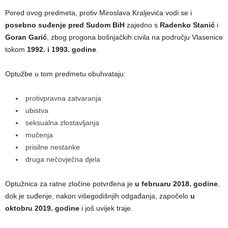
Pored ovog predmeta, protiv Miroslava Kraljevića vodi se i
posebno suđenje pred Sudom BiH
zajedno s
Radenko Stanić
i
Goran Garić
, zbog progona bošnjačkih civila na području Vlasenice
tokom
1992. i 1993. godine
.
Optužbe u tom predmetu obuhvataju:
protivpravna zatvaranja
ubistva
seksualna zlostavljanja
mučenja
prisilne nestanke
druga nečovječna djela
Optužnica za ratne zločine potvrđena je
u februaru 2018. godine
,
dok je suđenje, nakon višegodišnjih odgađanja, započelo
u
oktobru 2019. godine
i još uvijek traje.