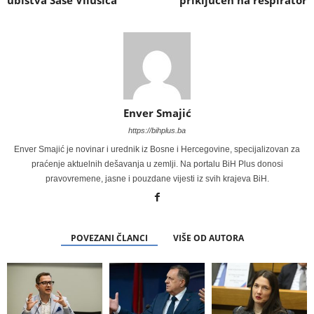
ubistva Saše Vilušića
priključen na respirator
Enver Smajić
https://bihplus.ba
Enver Smajić je novinar i urednik iz Bosne i Hercegovine, specijalizovan za
praćenje aktuelnih dešavanja u zemlji. Na portalu BiH Plus donosi
pravovremene, jasne i pouzdane vijesti iz svih krajeva BiH.
POVEZANI ČLANCI
VIŠE OD AUTORA