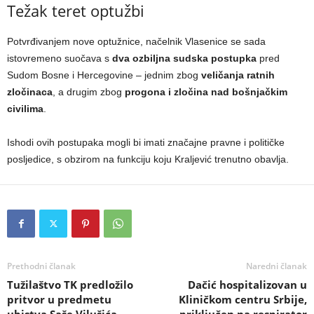
Težak teret optužbi
Potvrđivanjem nove optužnice, načelnik Vlasenice se sada
istovremeno suočava s
dva ozbiljna sudska postupka
pred
Sudom Bosne i Hercegovine – jednim zbog
veličanja ratnih
zločinaca
, a drugim zbog
progona i zločina nad bošnjačkim
civilima
.
Ishodi ovih postupaka mogli bi imati značajne pravne i političke
posljedice, s obzirom na funkciju koju Kraljević trenutno obavlja.
Prethodni članak
Naredni članak
Tužilaštvo TK predložilo
Dačić hospitalizovan u
pritvor u predmetu
Kliničkom centru Srbije,