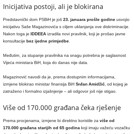
Inicijativa postoji, ali je blokirana
Predstavnički dom PSBiH je još
23. januara prošle godine
usvojio
inicijativu Saše Magazinovića s ciljem uklanjanja ove diskriminacije.
Nakon toga je
IDDEEA
izradila novi pravilnik, koji je prošao javne
konsultacije
bez ijedne primjedbe
.
Međutim, za stupanje pravilnika na snagu potrebna je saglasnost
Vijeća ministara BiH, koja do danas nije data.
Magazinović navodi da je, prema dostupnim informacijama,
izmjene blokirao ministar finansija BiH
Srđan Amidžić
, od kojeg je
zatraženo i formalno izjašnjenje – ali odgovor još nije stigao.
Više od 170.000 građana čeka rješenje
Prema procjenama, izmjene bi direktno koristile za
više od
170.000 građana starijih od 65 godina
koji imaju važeću vozačku