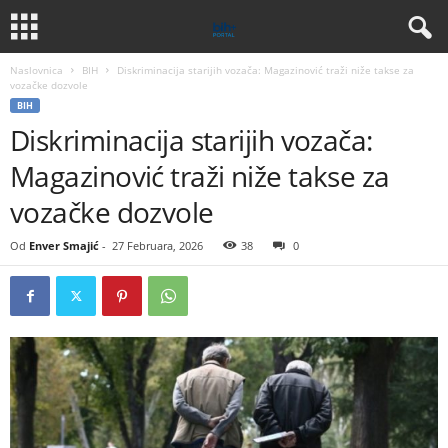
Naslovnica
BIH
Diskriminacija starijih vozača: Magazinović traži niže takse za
vozačke dozvole
BIH
Diskriminacija starijih vozača:
Magazinović traži niže takse za
vozačke dozvole
Od
Enver Smajić
-
27 Februara, 2026
38
0