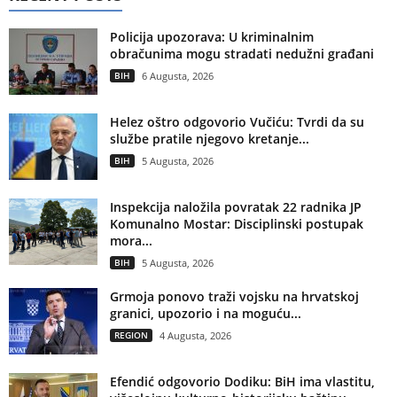
Policija upozorava: U kriminalnim
obračunima mogu stradati nedužni građani
BIH
6 Augusta, 2026
Helez oštro odgovorio Vučiću: Tvrdi da su
službe pratile njegovo kretanje...
BIH
5 Augusta, 2026
Inspekcija naložila povratak 22 radnika JP
Komunalno Mostar: Disciplinski postupak
mora...
BIH
5 Augusta, 2026
Grmoja ponovo traži vojsku na hrvatskoj
granici, upozorio i na moguću...
REGION
4 Augusta, 2026
Efendić odgovorio Dodiku: BiH ima vlastitu,