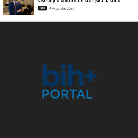
višeslojnu kulturno-historijsku baštinu
BIH
4 Augusta, 2026