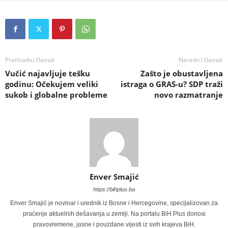
Prethodni članak
Naredni članak
Vučić najavljuje tešku
Zašto je obustavljena
godinu: Očekujem veliki
istraga o GRAS-u? SDP traži
sukob i globalne probleme
novo razmatranje
Enver Smajić
https://bihplus.ba
Enver Smajić je novinar i urednik iz Bosne i Hercegovine, specijalizovan za
praćenje aktuelnih dešavanja u zemlji. Na portalu BiH Plus donosi
pravovremene, jasne i pouzdane vijesti iz svih krajeva BiH.