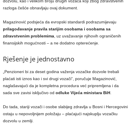
dozvolu, kao i velikom broju drugih vozača koji zbog zdravstvenih
razloga češće obnavljaju ovaj dokument.
Magazinović podsjeća da evropski standardi podrazumijevaju
prilagođavanje pravila starijim osobama i osobama sa
zdravstvenim problemima
, uz uvažavanje njihovih ograničenih
finansijskih mogućnosti – a ne dodatno opterećenje.
Rješenje je jednostavno
„Penzioneri bi za deset godina važenja vozačke dozvole trebali
plaćati isti iznos kao i svi drugi vozači“, poručuje Magazinović,
naglašavajući da je kompletna procedura već pripremljena i da
sada sve zavisi isključivo od
odluke Vijeća ministara BiH
.
Do tada, stariji vozači i osobe slabijeg zdravlja u Bosni i Hercegovini
ostaju u nepovoljnijem položaju – plaćajući najskuplju vozačku
dozvolu u zemlji.