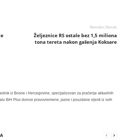
Naredni članak
je
Željeznice RS ostale bez 1,5 miliona
tona tereta nakon gašenja Koksare
rednik iz Bosne i Hercegovine, specijalizovan za praćenje aktuelnih
alu BiH Plus donosi pravovremene, jasne i pouzdane vijesti iz svih
RA