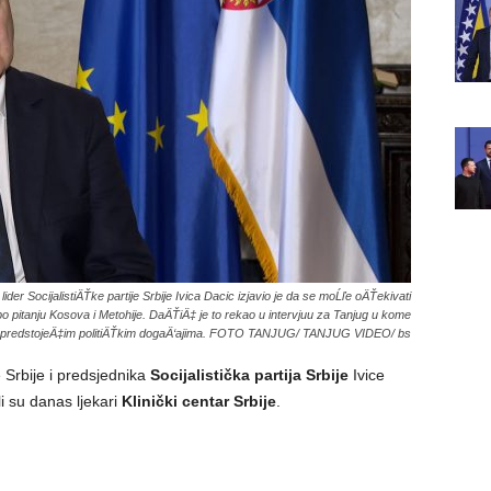
lider SocijalistiÄŤke partije Srbije Ivica Dacic izjavio je da se moĹľe oÄŤekivati
 po pitanju Kosova i Metohije. DaÄŤiÄ‡ je to rekao u intervjuu za Tanjug u kome
o predstojeÄ‡im politiÄŤkim dogaÄ‘ajima. FOTO TANJUG/ TANJUG VIDEO/ bs
 Srbije i predsjednika
Socijalistička partija Srbije
Ivice
ili su danas ljekari
Klinički centar Srbije
.