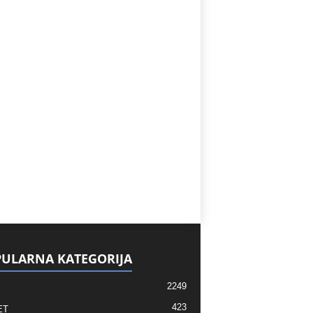
ULARNA KATEGORIJA
2249
423
ET