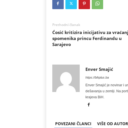
Prethodni članak
Ćosić kritizira inicijativu za vraćan
spomenika princu Ferdinandu u
Sarajevo
Enver Smajić
https://bihplus.ba
Enver Smajić je novinar i u
dešavanja u zemlji. Na port
krajeva BiH.
POVEZANI ČLANCI
VIŠE OD AUTO