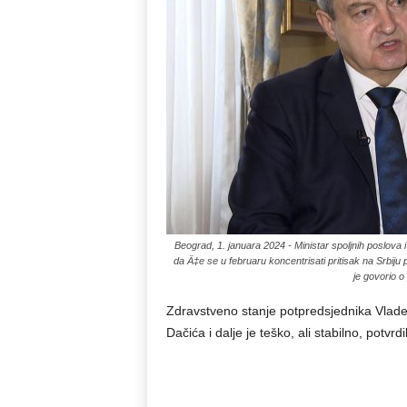
Beograd, 1. januara 2024 - Ministar spoljnih poslova i 
da Ä‡e se u februaru koncentrisati pritisak na Srbiju
je govorio 
Zdravstveno stanje potpredsjednika Vlade
Dačića i dalje je teško, ali stabilno, potvrd