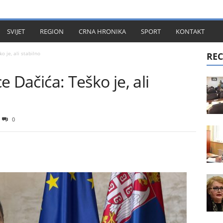
KT
SVIJET
REGION
CRNA HRONIKA
SPORT
KONTAKT
o je, ali stabilno
REC
ce Dačića: Teško je, ali
0