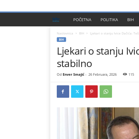
PRIVACY POLICY
IMPRESSUM
O NAMA
KONTA
B
POČETNA
POLITIKA
BIH
I
Naslovnica
BIH
Ljekari o stanju Ivice Dačića: Tešk
BIH
Ljekari o stanju Ivi
H
stabilno
P
l
Od
Enver Smajić
-
26 Februara, 2026
115
u
s