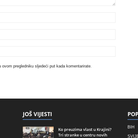
u ovom pregledniku sljedeći put kada komentarirate.
JOŠ VIJESTI
POP
BIH
Ko preuzima vlast u Krajini?
Tri stranke u centru novih
SVIJ