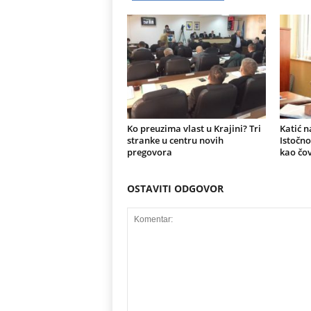
Ko preuzima vlast u Krajini? Tri
Katić n
stranke u centru novih
Istočno
pregovora
kao čov
OSTAVITI ODGOVOR