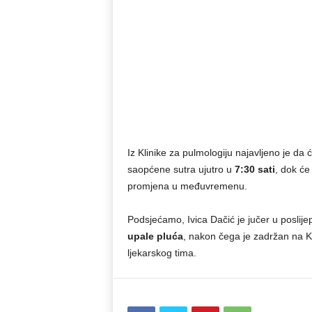
Iz Klinike za pulmologiju najavljeno je da
saopćene sutra ujutro u
7:30 sati
, dok će
promjena u međuvremenu.
Podsjećamo, Ivica Dačić je jučer u poslij
upale pluća
, nakon čega je zadržan na Kl
ljekarskog tima.