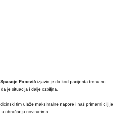
u
Spasoje Popević
izjavio je da kod pacijenta trenutno
 je situacija i dalje ozbiljna.
dicinski tim ulaže maksimalne napore i naš primarni cilj je
ć u obraćanju novinarima.