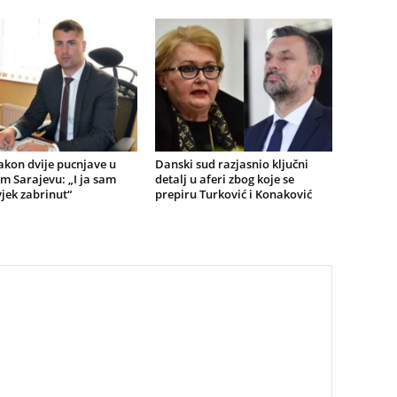
akon dvije pucnjave u
Danski sud razjasnio ključni
m Sarajevu: „I ja sam
detalj u aferi zbog koje se
jek zabrinut“
prepiru Turković i Konaković