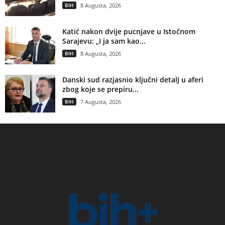
BIH
8 Augusta, 2026
Katić nakon dvije pucnjave u Istočnom
Sarajevu: „I ja sam kao...
BIH
8 Augusta, 2026
Danski sud razjasnio ključni detalj u aferi
zbog koje se prepiru...
BIH
7 Augusta, 2026