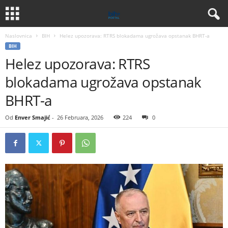
Naslovnica
BIH
Helez upozorava: RTRS blokadama ugrožava opstanak BHRT-a
BIH
Helez upozorava: RTRS
blokadama ugrožava opstanak
BHRT-a
Od
Enver Smajić
-
26 Februara, 2026
224
0