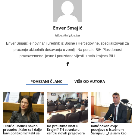
Enver Smajić
https://bihplus.ba
Enver Smajić je novinar i urednik iz Bosne i Hercegovine, specijalizovan za
praćenje aktuelnih dešavanja u zemlji. Na portalu BiH Plus donosi
pravovremene, jasne i pouzdane vijesti iz svih krajeva BiH.
POVEZANI ČLANCI
VIŠE OD AUTORA
Trivić o Dodiku nakon
Ko preuzima vlast u
Katić nakon dvije
presude: „Kako se i dalje
Krajini? Tri stranke u
pucnjave u Istočnom
bavi politikom? Pakt sa
centru novih pregovora
Sarajevu: „I ja sam kao