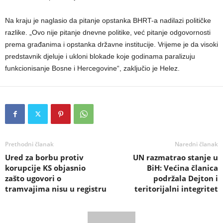
Na kraju je naglasio da pitanje opstanka BHRT-a nadilazi političke
razlike. „Ovo nije pitanje dnevne politike, već pitanje odgovornosti
prema građanima i opstanka državne institucije. Vrijeme je da visoki
predstavnik djeluje i ukloni blokade koje godinama paralizuju
funkcionisanje Bosne i Hercegovine“, zaključio je Helez.
Prethodni članak
Naredni članak
Ured za borbu protiv
UN razmatrao stanje u
korupcije KS objasnio
BiH: Većina članica
zašto ugovori o
podržala Dejton i
tramvajima nisu u registru
teritorijalni integritet