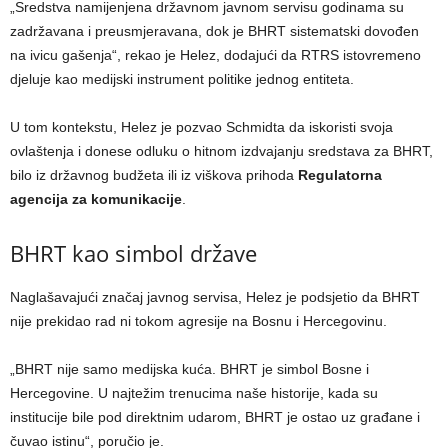
„Sredstva namijenjena državnom javnom servisu godinama su
zadržavana i preusmjeravana, dok je BHRT sistematski dovođen
na ivicu gašenja“, rekao je Helez, dodajući da RTRS istovremeno
djeluje kao medijski instrument politike jednog entiteta.
U tom kontekstu, Helez je pozvao Schmidta da iskoristi svoja
ovlaštenja i donese odluku o hitnom izdvajanju sredstava za BHRT,
bilo iz državnog budžeta ili iz viškova prihoda
Regulatorna
agencija za komunikacije
.
BHRT kao simbol države
Naglašavajući značaj javnog servisa, Helez je podsjetio da BHRT
nije prekidao rad ni tokom agresije na Bosnu i Hercegovinu.
„BHRT nije samo medijska kuća. BHRT je simbol Bosne i
Hercegovine. U najtežim trenucima naše historije, kada su
institucije bile pod direktnim udarom, BHRT je ostao uz građane i
čuvao istinu“, poručio je.