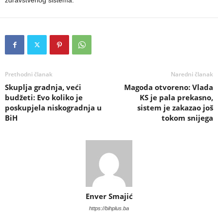
Prethodni članak
Naredni članak
Skuplja gradnja, veći
Magoda otvoreno: Vlada
budžeti: Evo koliko je
KS je pala prekasno,
poskupjela niskogradnja u
sistem je zakazao još
BiH
tokom snijega
Enver Smajić
https://bihplus.ba