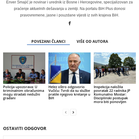
Enver Smajić je novinar i urednik iz Bosne i Hercegovine, specijalizovan za
praćenje aktuelnih dešavanja u zemlji. Na portalu BiH Plus donosi
pravovremene, jasne i pouzdane vijesti iz svih krajeva BiH.
POVEZANI ČLANCI
VIŠE OD AUTORA
Policija upozorava: U
Helez oštro odgovorio
Inspekcija naložila
kriminalnim obračunima
Vučiću: Tvrdi da su službe
povratak 22 radnika JP
mogu stradati nedužni
pratile njegovo kretanje u
Komunalno Mostar:
građani
BiH
Disciplinski postupak
mora biti ponovljen
OSTAVITI ODGOVOR