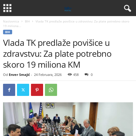
Naslovnica
BIH
Vlada TK predlaže povišice u zdravstvu: Za plate potrebno skoro
19 miliona...
BIH
Vlada TK predlaže povišice u
zdravstvu: Za plate potrebno
skoro 19 miliona KM
Od
Enver Smajić
-
24 Februara, 2026
458
0