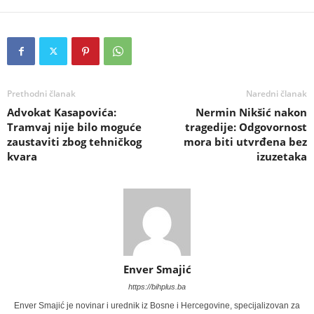
Prethodni članak
Naredni članak
Advokat Kasapovića:
Nermin Nikšić nakon
Tramvaj nije bilo moguće
tragedije: Odgovornost
zaustaviti zbog tehničkog
mora biti utvrđena bez
kvara
izuzetaka
Enver Smajić
https://bihplus.ba
Enver Smajić je novinar i urednik iz Bosne i Hercegovine, specijalizovan za