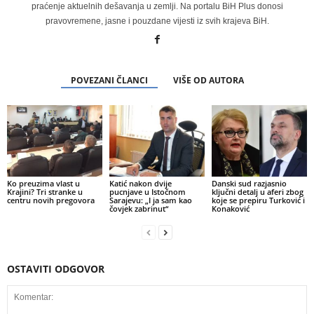
praćenje aktuelnih dešavanja u zemlji. Na portalu BiH Plus donosi
pravovremene, jasne i pouzdane vijesti iz svih krajeva BiH.
POVEZANI ČLANCI
VIŠE OD AUTORA
Ko preuzima vlast u
Katić nakon dvije
Danski sud razjasnio
Krajini? Tri stranke u
pucnjave u Istočnom
ključni detalj u aferi zbog
centru novih pregovora
Sarajevu: „I ja sam kao
koje se prepiru Turković i
čovjek zabrinut“
Konaković
OSTAVITI ODGOVOR