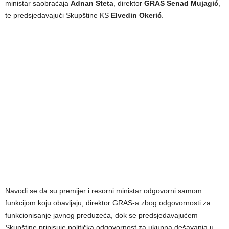
ministar saobraćaja
Adnan Šteta
, direktor
GRAS
Senad Mujagić
,
te predsjedavajući Skupštine KS
Elvedin Okerić
.
Navodi se da su premijer i resorni ministar odgovorni samom
funkcijom koju obavljaju, direktor GRAS-a zbog odgovornosti za
funkcionisanje javnog preduzeća, dok se predsjedavajućem
Skupštine pripisuje politička odgovornost za ukupna dešavanja u