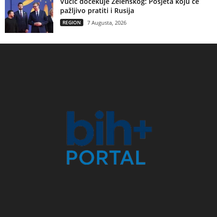
Vučić dočekuje Zelenskog: Posjeta koju će
pažljivo pratiti i Rusija
REGION
7 Augusta, 2026