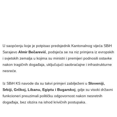
U saopćenju koje je potpisao predsjednik Kantonalnog vijeća SBiH
Sarajevo
Almir Bečarević
, podsjeća se na niz primjera iz evropskih
i svjetskih zemalja u kojima su ministri i premijeri podnosili ostavke
nakon tragičnih događaja, uključujući saobraćajne i infrastrukturne
nesreće.
Iz SBiH KS navode da su takvi primjeri zabilježeni u
Sloveniji,
Srbiji, Grčkoj, Libanu, Egiptu i Bugarskoj
, gdje su visoki državni
funkcioneri preuzimali političku odgovornost nakon nesretnih
događaja, bez obzira na ishod krivičnih postupaka.