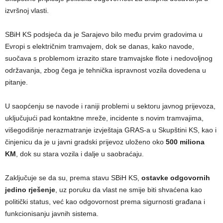
izvršnoj vlasti.
SBiH KS podsjeća da je Sarajevo bilo među prvim gradovima u
Evropi s električnim tramvajem, dok se danas, kako navode,
suočava s problemom izrazito stare tramvajske flote i nedovoljnog
održavanja, zbog čega je tehnička ispravnost vozila dovedena u
pitanje.
U saopćenju se navode i raniji problemi u sektoru javnog prijevoza,
uključujući pad kontaktne mreže, incidente s novim tramvajima,
višegodišnje nerazmatranje izvještaja GRAS-a u Skupštini KS, kao i
činjenicu da je u javni gradski prijevoz uloženo oko
500 miliona
KM
, dok su stara vozila i dalje u saobraćaju.
Zaključuje se da su, prema stavu SBiH KS,
ostavke odgovornih
jedino rješenje
, uz poruku da vlast ne smije biti shvaćena kao
politički status, već kao odgovornost prema sigurnosti građana i
funkcionisanju javnih sistema.