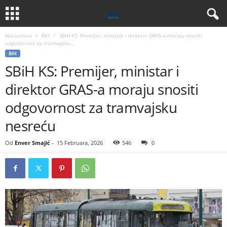
Naslovnica
BIH
SBiH KS: Premijer, ministar i direktor GRAS-a moraju snositi
odgovornost za tramvajsku...
BIH
SBiH KS: Premijer, ministar i
direktor GRAS-a moraju snositi
odgovornost za tramvajsku
nesreću
Od
Enver Smajić
-
15 Februara, 2026
546
0