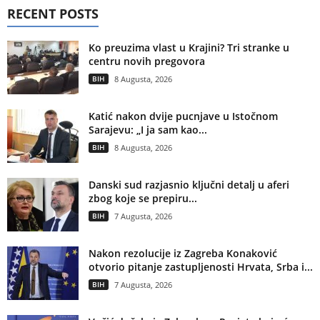
RECENT POSTS
Ko preuzima vlast u Krajini? Tri stranke u
centru novih pregovora
BIH
8 Augusta, 2026
Katić nakon dvije pucnjave u Istočnom
Sarajevu: „I ja sam kao...
BIH
8 Augusta, 2026
Danski sud razjasnio ključni detalj u aferi
zbog koje se prepiru...
BIH
7 Augusta, 2026
Nakon rezolucije iz Zagreba Konaković
otvorio pitanje zastupljenosti Hrvata, Srba i...
BIH
7 Augusta, 2026