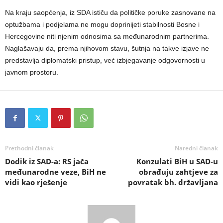
Na kraju saopćenja, iz SDA ističu da političke poruke zasnovane na
optužbama i podjelama ne mogu doprinijeti stabilnosti Bosne i
Hercegovine niti njenim odnosima sa međunarodnim partnerima.
Naglašavaju da, prema njihovom stavu, šutnja na takve izjave ne
predstavlja diplomatski pristup, već izbjegavanje odgovornosti u
javnom prostoru.
Prethodni članak
Naredni članak
Dodik iz SAD-a: RS jača
Konzulati BiH u SAD-u
međunarodne veze, BiH ne
obrađuju zahtjeve za
vidi kao rješenje
povratak bh. državljana