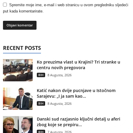
Spremite moje ime, e-mail i web stranicu u ovom pregledniku sljedeći
put kada komentarirate.
RECENT POSTS
Ko preuzima vlast u Krajini? Tri stranke u
centru novih pregovora
BIH
8 Augusta, 2026
Katić nakon dvije pucnjave u Istočnom
Sarajevu: „I ja sam kao...
BIH
8 Augusta, 2026
Danski sud razjasnio ključni detalj u aferi
zbog koje se prepiru...
BIH
7 Augusta, 2026