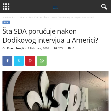
Naslovnica
BIH
Šta SDA poručuje nakon Dodikovog intervjua u Americi?
BIH
Šta SDA poručuje nakon
Dodikovog intervjua u Americi?
Od
Enver Smajić
-
7 Februara, 2026
205
0