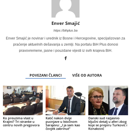
Enver Smajić
https://bihplus.ba
Enver Smajić je novinar i urednik iz Bosne i Hercegovine, specijalizovan za
praćenje aktuelnih dešavanja u zemlji. Na portalu BiH Plus donosi
pravovremene, jasne i pouzdane vijesti iz svih krajeva BiH.
POVEZANI ČLANCI
VIŠE OD AUTORA
Ko preuzima vlast u
Katić nakon dvije
Danski sud razjasnio
Krajini? Tri stranke u
pucnjave u Istočnom
ključni detalj u aferi zbog
centru novih pregovora
Sarajevu: „I ja sam kao
koje se prepiru Turković i
čovjek zabrinut“
Konaković