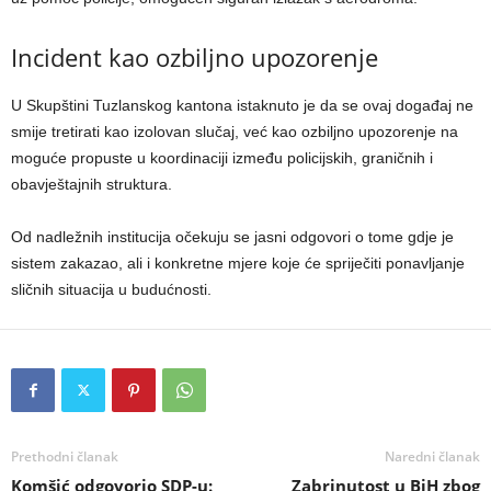
Incident kao ozbiljno upozorenje
U Skupštini Tuzlanskog kantona istaknuto je da se ovaj događaj ne
smije tretirati kao izolovan slučaj, već kao ozbiljno upozorenje na
moguće propuste u koordinaciji između policijskih, graničnih i
obavještajnih struktura.
Od nadležnih institucija očekuju se jasni odgovori o tome gdje je
sistem zakazao, ali i konkretne mjere koje će spriječiti ponavljanje
sličnih situacija u budućnosti.
Prethodni članak
Naredni članak
Komšić odgovorio SDP-u:
Zabrinutost u BiH zbog