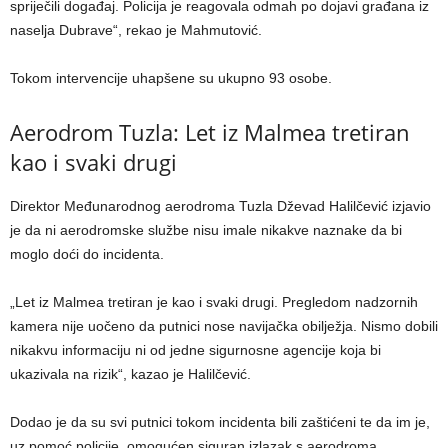
spriječili događaj. Policija je reagovala odmah po dojavi građana iz
naselja Dubrave“, rekao je Mahmutović.
Tokom intervencije uhapšene su ukupno 93 osobe.
Aerodrom Tuzla: Let iz Malmea tretiran
kao i svaki drugi
Direktor Međunarodnog aerodroma Tuzla Dževad Halilčević izjavio
je da ni aerodromske službe nisu imale nikakve naznake da bi
moglo doći do incidenta.
„Let iz Malmea tretiran je kao i svaki drugi. Pregledom nadzornih
kamera nije uočeno da putnici nose navijačka obilježja. Nismo dobili
nikakvu informaciju ni od jedne sigurnosne agencije koja bi
ukazivala na rizik“, kazao je Halilčević.
Dodao je da su svi putnici tokom incidenta bili zaštićeni te da im je,
uz pomoć policije, omogućen siguran izlazak s aerodroma.