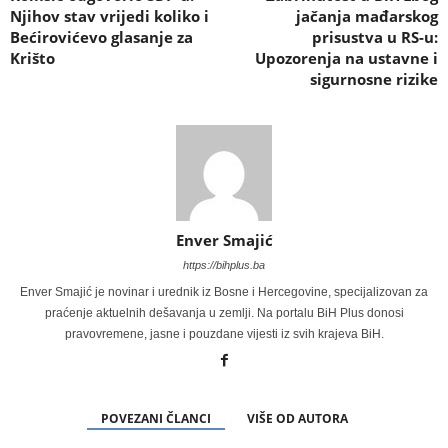
Njihov stav vrijedi koliko i
jačanja mađarskog
Bećirovićevo glasanje za
prisustva u RS-u:
Krišto
Upozorenja na ustavne i
sigurnosne rizike
Enver Smajić
https://bihplus.ba
Enver Smajić je novinar i urednik iz Bosne i Hercegovine, specijalizovan za
praćenje aktuelnih dešavanja u zemlji. Na portalu BiH Plus donosi
pravovremene, jasne i pouzdane vijesti iz svih krajeva BiH.
POVEZANI ČLANCI
VIŠE OD AUTORA