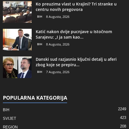
Ko preuzima vlast u Krajini? Tri stranke u
centru novih pregovora
BIH
8 Augusta, 2026
Katić nakon dvije pucnjave u Istočnom
Sarajevu: „I ja sam kao...
BIH
8 Augusta, 2026
Danski sud razjasnio ključni detalj u aferi
zbog koje se prepiru...
BIH
7 Augusta, 2026
POPULARNA KATEGORIJA
2249
BIH
423
SVIJET
208
REGION