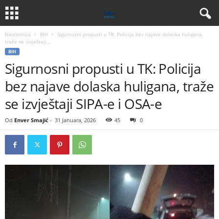
Naslovnica
BIH
Sigurnosni propusti u TK: Policija bez najave dolaska huligana,
traže se izvještaji...
BIH
Sigurnosni propusti u TK: Policija
bez najave dolaska huligana, traže
se izvještaji SIPA-e i OSA-e
Od
Enver Smajić
-
31 Januara, 2026
45
0