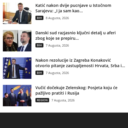
Katić nakon dvije pucnjave u Istočnom
Sarajevu: „I ja sam kao...
BIH
8 Augusta, 2026
Danski sud razjasnio ključni detalj u aferi
zbog koje se prepiru...
BIH
7 Augusta, 2026
Nakon rezolucije iz Zagreba Konaković
otvorio pitanje zastupljenosti Hrvata, Srba i...
BIH
7 Augusta, 2026
Vučić dočekuje Zelenskog: Posjeta koju će
pažljivo pratiti i Rusija
REGION
7 Augusta, 2026