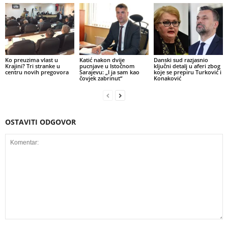
Ko preuzima vlast u
Katić nakon dvije
Danski sud razjasnio
Krajini? Tri stranke u
pucnjave u Istočnom
ključni detalj u aferi zbog
centru novih pregovora
Sarajevu: „I ja sam kao
koje se prepiru Turković i
čovjek zabrinut“
Konaković
OSTAVITI ODGOVOR