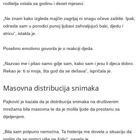
roditelja ostala sa godinu i deset mjeseci.
„Ne znam kako izgleda majčin zagrljaj ni snagu očeve zaštite. Ipak,
odrasla sam u porodici punoj ljubavi zahvaljujući baki, djedu i
stricu“, istakla je.
Posebno emotivno govorila je o reakciji djeda.
„Nazvao me i pitao samo gdje sam, kako sam i jesu li djeca dobro.
Rekao je: ti si moja, šta god da se dešava“, ispričala je.
Masovna distribucija snimaka
Pajković je kazala da je distribucija snimaka na društvenim
mrežama bila masovna te da je molila ljude da prestanu sa
dijeljenjem.
„Bila sam potpuno nemoćna. Ta histerija me dovela u situaciju da
molim da se snimci više ne šalju“, navela je.