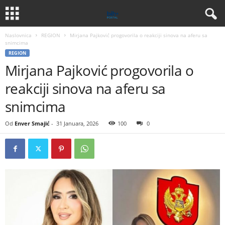
Naslovnica
REGION
Mirjana Pajković progovorila o reakciji sinova na aferu sa
snimcima
REGION
Mirjana Pajković progovorila o
reakciji sinova na aferu sa
snimcima
Od
Enver Smajić
-
31 Januara, 2026
100
0