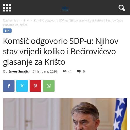
Naslovnica
BIH
Komšić odgovorio SDP-u: Njihov stav vrijedi koliko i Bećirovićevo
glasanje za Krišto
BIH
Komšić odgovorio SDP-u: Njihov
stav vrijedi koliko i Bećirovićevo
glasanje za Krišto
Od
Enver Smajić
-
31 Januara, 2026
44
0