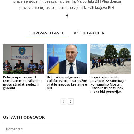
praćenje aktuelnih dešavanja u zemlji. Na portalu BiH Plus donosi
pravovremene, jasne i pouzdane vijesti iz svih krajeva BiH.
POVEZANI ČLANCI
VIŠE OD AUTORA
Policija upozorava: U
Helez oštro odgovorio
Inspekcija naložila
kriminalnim obračunima
Vučiću: Tvrdi da su službe
povratak 22 radnika JP
mogu stradati nedužni
pratile njegovo kretanje u
Komunalno Mostar:
građani
BiH
Disciplinski postupak
mora biti ponovljen
OSTAVITI ODGOVOR