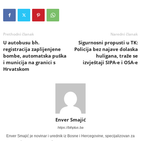
Prethodni članak
Naredni članak
U autobusu bh.
Sigurnosni propusti u TK:
registracija zaplijenjene
Policija bez najave dolaska
bombe, automatska puška
huligana, traže se
i municija na granici s
izvještaji SIPA-e i OSA-e
Hrvatskom
Enver Smajić
https://bihplus.ba
Enver Smajić je novinar i urednik iz Bosne i Hercegovine, specijalizovan za