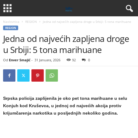
Naslovnica
REGION
Jedna od najvećih zapljena droge u Srbiji: 5 tona marihuane
REGION
Jedna od najvećih zapljena droge
u Srbiji: 5 tona marihuane
Od
Enver Smajić
-
31 Januara, 2026
92
0
Srpska policija zaplijenila je oko pet tona marihuane u selu
Konjuh kod Kruševca, u jednoj od najvećih akcija protiv
krijumčarenja narkotika u posljednjih nekoliko godina.