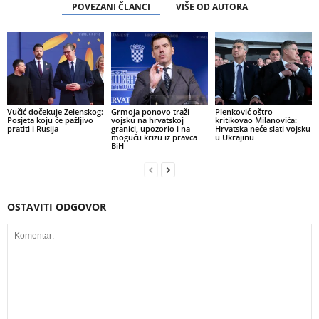
POVEZANI ČLANCI
VIŠE OD AUTORA
Vučić dočekuje Zelenskog:
Grmoja ponovo traži
Plenković oštro
Posjeta koju će pažljivo
vojsku na hrvatskoj
kritikovao Milanovića:
pratiti i Rusija
granici, upozorio i na
Hrvatska neće slati vojsku
moguću krizu iz pravca
u Ukrajinu
BiH
OSTAVITI ODGOVOR