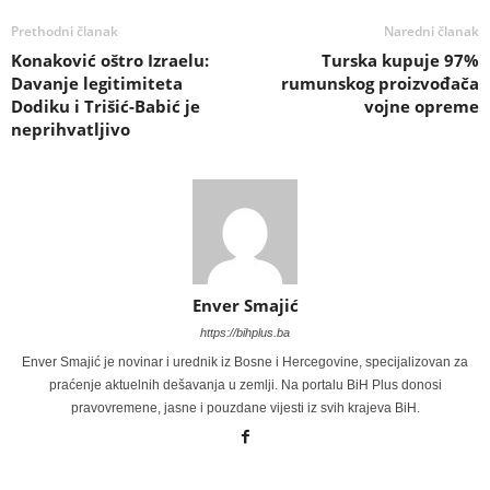
Prethodni članak
Naredni članak
Konaković oštro Izraelu:
Turska kupuje 97%
Davanje legitimiteta
rumunskog proizvođača
Dodiku i Trišić-Babić je
vojne opreme
neprihvatljivo
Enver Smajić
https://bihplus.ba
Enver Smajić je novinar i urednik iz Bosne i Hercegovine, specijalizovan za
praćenje aktuelnih dešavanja u zemlji. Na portalu BiH Plus donosi
pravovremene, jasne i pouzdane vijesti iz svih krajeva BiH.