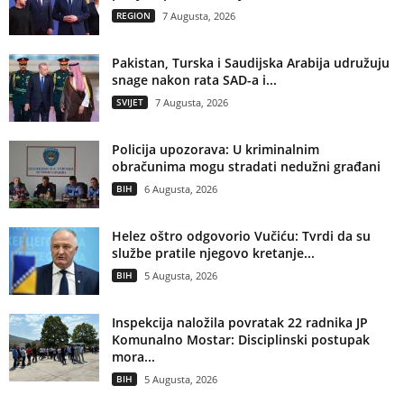
REGION
7 Augusta, 2026
Pakistan, Turska i Saudijska Arabija udružuju
snage nakon rata SAD-a i...
SVIJET
7 Augusta, 2026
Policija upozorava: U kriminalnim
obračunima mogu stradati nedužni građani
BIH
6 Augusta, 2026
Helez oštro odgovorio Vučiću: Tvrdi da su
službe pratile njegovo kretanje...
BIH
5 Augusta, 2026
Inspekcija naložila povratak 22 radnika JP
Komunalno Mostar: Disciplinski postupak
mora...
BIH
5 Augusta, 2026