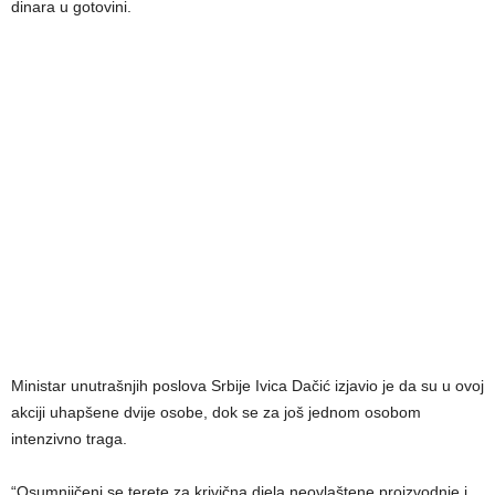
dinara u gotovini.
Ministar unutrašnjih poslova Srbije Ivica Dačić izjavio je da su u ovoj
akciji uhapšene dvije osobe, dok se za još jednom osobom
intenzivno traga.
“Osumnjičeni se terete za krivična djela neovlaštene proizvodnje i