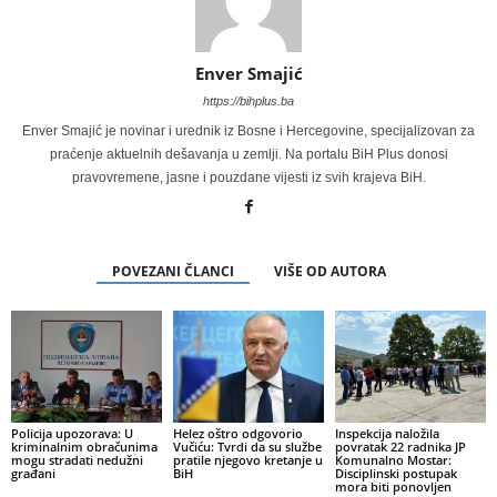
Enver Smajić
https://bihplus.ba
Enver Smajić je novinar i urednik iz Bosne i Hercegovine, specijalizovan za
praćenje aktuelnih dešavanja u zemlji. Na portalu BiH Plus donosi
pravovremene, jasne i pouzdane vijesti iz svih krajeva BiH.
POVEZANI ČLANCI
VIŠE OD AUTORA
Policija upozorava: U
Helez oštro odgovorio
Inspekcija naložila
kriminalnim obračunima
Vučiću: Tvrdi da su službe
povratak 22 radnika JP
mogu stradati nedužni
pratile njegovo kretanje u
Komunalno Mostar:
građani
BiH
Disciplinski postupak
mora biti ponovljen