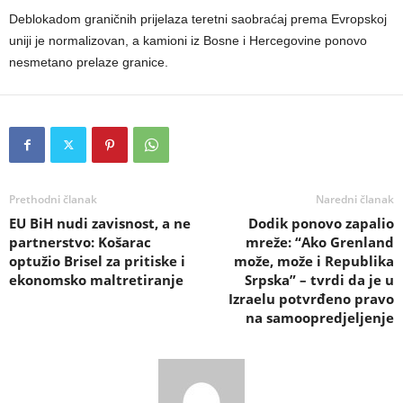
Deblokadom graničnih prijelaza teretni saobraćaj prema Evropskoj
uniji je normalizovan, a kamioni iz Bosne i Hercegovine ponovo
nesmetano prelaze granice.
Prethodni članak
Naredni članak
EU BiH nudi zavisnost, a ne
Dodik ponovo zapalio
partnerstvo: Košarac
mreže: “Ako Grenland
optužio Brisel za pritiske i
može, može i Republika
ekonomsko maltretiranje
Srpska” – tvrdi da je u
Izraelu potvrđeno pravo
na samoopredjeljenje