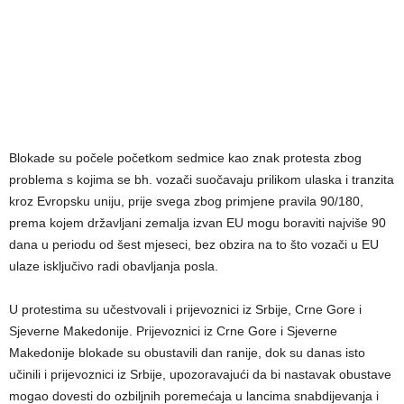
Blokade su počele početkom sedmice kao znak protesta zbog
problema s kojima se bh. vozači suočavaju prilikom ulaska i tranzita
kroz Evropsku uniju, prije svega zbog primjene pravila 90/180,
prema kojem državljani zemalja izvan EU mogu boraviti najviše 90
dana u periodu od šest mjeseci, bez obzira na to što vozači u EU
ulaze isključivo radi obavljanja posla.
U protestima su učestvovali i prijevoznici iz Srbije, Crne Gore i
Sjeverne Makedonije. Prijevoznici iz Crne Gore i Sjeverne
Makedonije blokade su obustavili dan ranije, dok su danas isto
učinili i prijevoznici iz Srbije, upozoravajući da bi nastavak obustave
mogao dovesti do ozbiljnih poremećaja u lancima snabdijevanja i