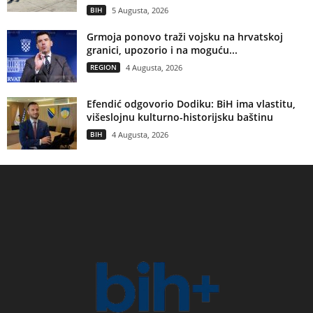
BIH
5 Augusta, 2026
Grmoja ponovo traži vojsku na hrvatskoj
granici, upozorio i na moguću...
REGION
4 Augusta, 2026
Efendić odgovorio Dodiku: BiH ima vlastitu,
višeslojnu kulturno-historijsku baštinu
BIH
4 Augusta, 2026