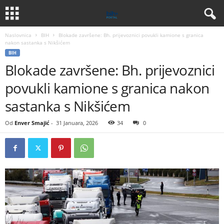
Naslovnica
BIH
Blokade završene: Bh. prijevoznici povukli kamione s granica
nakon sastanka s Nikšićem
BIH
Blokade završene: Bh. prijevoznici
povukli kamione s granica nakon
sastanka s Nikšićem
Od
Enver Smajić
-
31 Januara, 2026
34
0