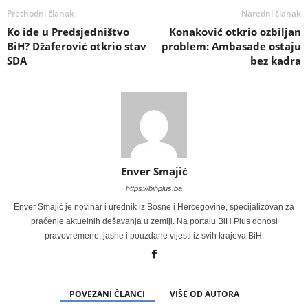
Prethodni članak
Naredni članak
Ko ide u Predsjedništvo
Konaković otkrio ozbiljan
BiH? Džaferović otkrio stav
problem: Ambasade ostaju
SDA
bez kadra
Enver Smajić
https://bihplus.ba
Enver Smajić je novinar i urednik iz Bosne i Hercegovine, specijalizovan za
praćenje aktuelnih dešavanja u zemlji. Na portalu BiH Plus donosi
pravovremene, jasne i pouzdane vijesti iz svih krajeva BiH.
POVEZANI ČLANCI
VIŠE OD AUTORA