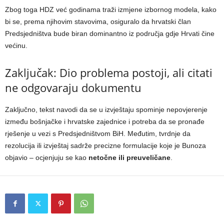
Zbog toga HDZ već godinama traži izmjene izbornog modela, kako
bi se, prema njihovim stavovima, osiguralo da hrvatski član
Predsjedništva bude biran dominantno iz područja gdje Hrvati čine
većinu.
Zaključak: Dio problema postoji, ali citati
ne odgovaraju dokumentu
Zaključno, tekst navodi da se u izvještaju spominje nepovjerenje
između bošnjačke i hrvatske zajednice i potreba da se pronađe
rješenje u vezi s Predsjedništvom BiH. Međutim, tvrdnje da
rezolucija ili izvještaj sadrže precizne formulacije koje je Bunoza
objavio – ocjenjuju se kao
netočne ili preuveličane
.