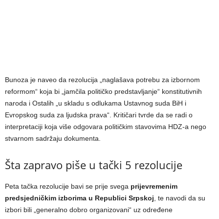
Bunoza je naveo da rezolucija „naglašava potrebu za izbornom
reformom“ koja bi „jamčila političko predstavljanje“ konstitutivnih
naroda i Ostalih „u skladu s odlukama Ustavnog suda BiH i
Evropskog suda za ljudska prava“. Kritičari tvrde da se radi o
interpretaciji koja više odgovara političkim stavovima HDZ-a nego
stvarnom sadržaju dokumenta.
Šta zapravo piše u tački 5 rezolucije
Peta tačka rezolucije bavi se prije svega
prijevremenim
predsjedničkim izborima u Republici Srpskoj
, te navodi da su
izbori bili „generalno dobro organizovani“ uz određene