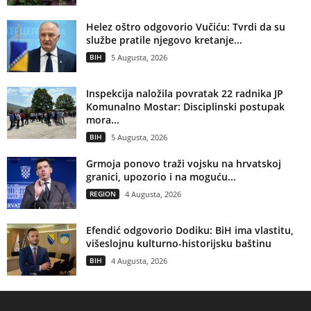
Helez oštro odgovorio Vučiću: Tvrdi da su
službe pratile njegovo kretanje...
BIH
5 Augusta, 2026
Inspekcija naložila povratak 22 radnika JP
Komunalno Mostar: Disciplinski postupak
mora...
BIH
5 Augusta, 2026
Grmoja ponovo traži vojsku na hrvatskoj
granici, upozorio i na moguću...
REGION
4 Augusta, 2026
Efendić odgovorio Dodiku: BiH ima vlastitu,
višeslojnu kulturno-historijsku baštinu
BIH
4 Augusta, 2026