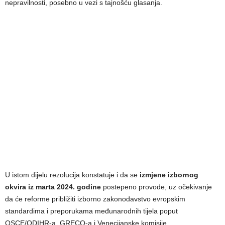
nepravilnosti, posebno u vezi s tajnošću glasanja.
U istom dijelu rezolucija konstatuje i da se
izmjene izbornog
okvira iz marta 2024. godine
postepeno provode, uz očekivanje
da će reforme približiti izborno zakonodavstvo evropskim
standardima i preporukama međunarodnih tijela poput
OSCE/ODIHR-a, GRECO-a i Venecijanske komisije.