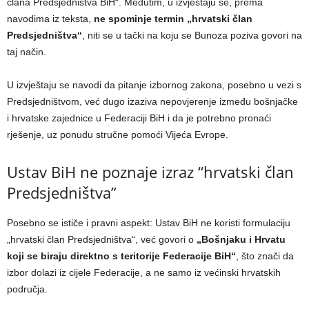
člana Predsjedništva BiH“. Međutim, u izvještaju se, prema
navodima iz teksta,
ne spominje termin „hrvatski član
Predsjedništva“
, niti se u tački na koju se Bunoza poziva govori na
taj način.
U izvještaju se navodi da pitanje izbornog zakona, posebno u vezi s
Predsjedništvom, već dugo izaziva nepovjerenje između bošnjačke
i hrvatske zajednice u Federaciji BiH i da je potrebno pronaći
rješenje, uz ponudu stručne pomoći Vijeća Evrope.
Ustav BiH ne poznaje izraz “hrvatski član
Predsjedništva”
Posebno se ističe i pravni aspekt: Ustav BiH ne koristi formulaciju
„hrvatski član Predsjedništva“, već govori o
„Bošnjaku i Hrvatu
koji se biraju direktno s teritorije Federacije BiH“
, što znači da
izbor dolazi iz cijele Federacije, a ne samo iz većinski hrvatskih
područja.