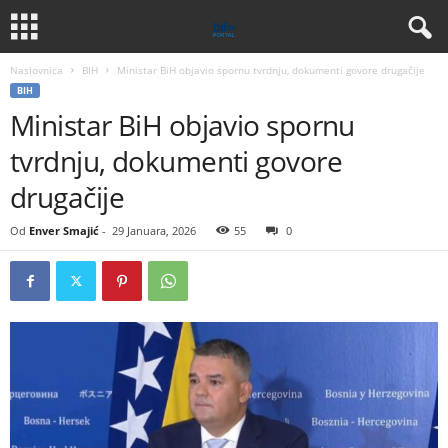
Naslovnica
BIH
Ministar BiH objavio spornu tvrdnju, dokumenti govore drugačije
BIH
Ministar BiH objavio spornu
tvrdnju, dokumenti govore
drugačije
Od
Enver Smajić
-
29 Januara, 2026
55
0