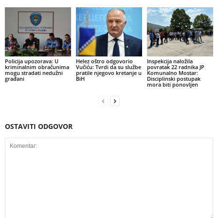
Policija upozorava: U
Helez oštro odgovorio
Inspekcija naložila
kriminalnim obračunima
Vučiću: Tvrdi da su službe
povratak 22 radnika JP
mogu stradati nedužni
pratile njegovo kretanje u
Komunalno Mostar:
građani
BiH
Disciplinski postupak
mora biti ponovljen
OSTAVITI ODGOVOR