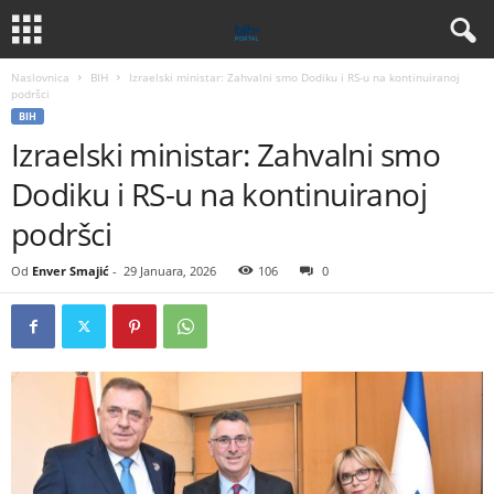
Naslovnica
BIH
Izraelski ministar: Zahvalni smo Dodiku i RS-u na kontinuiranoj
podršci
BIH
Izraelski ministar: Zahvalni smo
Dodiku i RS-u na kontinuiranoj
podršci
Od
Enver Smajić
-
29 Januara, 2026
106
0