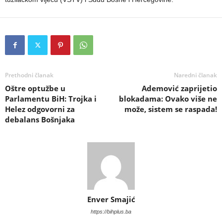
Prethodni članak
Naredni članak
Oštre optužbe u
Ademović zaprijetio
Parlamentu BiH: Trojka i
blokadama: Ovako više ne
Helez odgovorni za
može, sistem se raspada!
debalans Bošnjaka
Enver Smajić
https://bihplus.ba