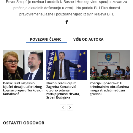
Enver Smajić je novinar i urednik iz Bosne i Hercegovine, specijalizovan za
praćenje aktuelnih dešavanja u zemlji. Na portalu BiH Plus donosi
pravovremene, jasne i pouzdane vijesti iz svih krajeva BiH.
POVEZANI ČLANCI
VIŠE OD AUTORA
Danski sud razjasnio
Nakon rezolucije iz
Policija upozorava: U
ključni detalj u aferi zbog
Zagreba Konaković
kriminalnim obračunima
koje se prepiru Turković i
otvorio pitanje
mogu stradati nedužni
Konaković
zastupljenosti Hrvata,
građani
Srba i Bošnjaka
OSTAVITI ODGOVOR