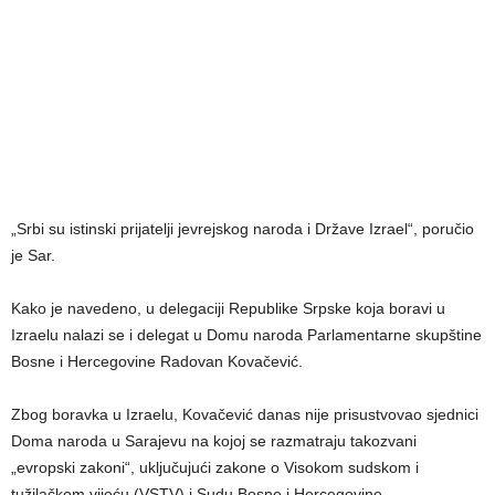
„Srbi su istinski prijatelji jevrejskog naroda i Države Izrael“, poručio
je Sar.
Kako je navedeno, u delegaciji Republike Srpske koja boravi u
Izraelu nalazi se i delegat u Domu naroda Parlamentarne skupštine
Bosne i Hercegovine Radovan Kovačević.
Zbog boravka u Izraelu, Kovačević danas nije prisustvovao sjednici
Doma naroda u Sarajevu na kojoj se razmatraju takozvani
„evropski zakoni“, uključujući zakone o Visokom sudskom i
tužilačkom vijeću (VSTV) i Sudu Bosne i Hercegovine.