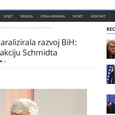
KT
SVIJET
REGION
CRNA HRONIKA
SPORT
KONTAKT
oj BiH: Čović traži hitnu reakciju Schmidta
REC
ralizirala razvoj BiH:
eakciju Schmidta
0