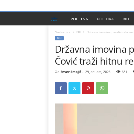
PRIVACY POLICY
IMPRESSUM
O NAMA
KONTA
B
POČETNA
POLITIKA
BIH
I
Naslovnica
BIH
Državna imovina paralizirala razv
BIH
Državna imovina pa
H
Čović traži hitnu r
P
l
Od
Enver Smajić
-
29 Januara, 2026
631
u
s