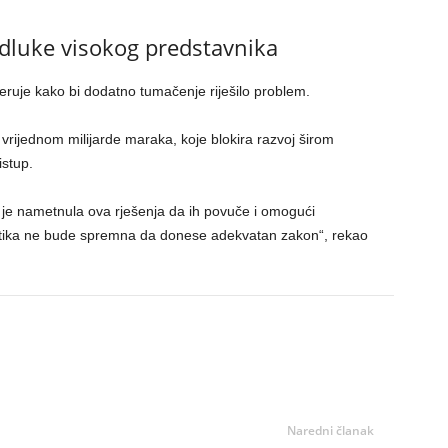
 odluke visokog predstavnika
ruje kako bi dodatno tumačenje riješilo problem.
u vrijednom milijarde maraka, koje blokira razvoj širom
istup.
ja je nametnula ova rješenja da ih povuče i omogući
litika ne bude spremna da donese adekvatan zakon“, rekao
Naredni članak