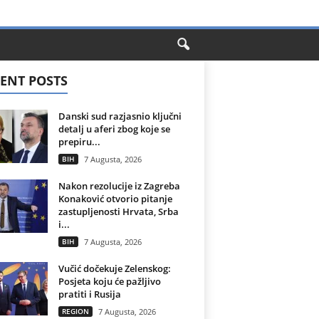
ENT POSTS
Danski sud razjasnio ključni
detalj u aferi zbog koje se
prepiru...
BIH
7 Augusta, 2026
Nakon rezolucije iz Zagreba
Konaković otvorio pitanje
zastupljenosti Hrvata, Srba
i...
BIH
7 Augusta, 2026
Vučić dočekuje Zelenskog:
Posjeta koju će pažljivo
pratiti i Rusija
REGION
7 Augusta, 2026