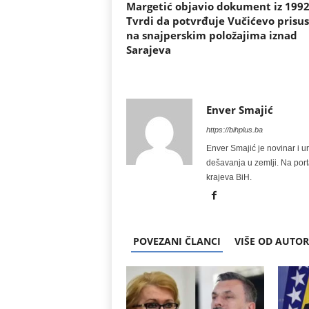
Margetić objavio dokument iz 1992
Tvrdi da potvrđuje Vučićevo prisu
na snajperskim položajima iznad
Sarajeva
Enver Smajić
https://bihplus.ba
Enver Smajić je novinar i u
dešavanja u zemlji. Na port
krajeva BiH.
POVEZANI ČLANCI
VIŠE OD AUTO