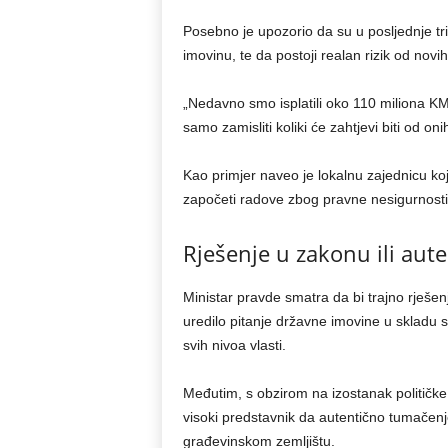
Posebno je upozorio da su u posljednje tr
imovinu, te da postoji realan rizik od novi
„Nedavno smo isplatili oko 110 miliona KM 
samo zamisliti koliki će zahtjevi biti od oni
Kao primjer naveo je lokalnu zajednicu ko
započeti radove zbog pravne nesigurnosti
Rješenje u zakonu ili au
Ministar pravde smatra da bi trajno rješe
uredilo pitanje državne imovine u skladu
svih nivoa vlasti.
Međutim, s obzirom na izostanak političke
visoki predstavnik da autentično tumačen
građevinskom zemljištu.