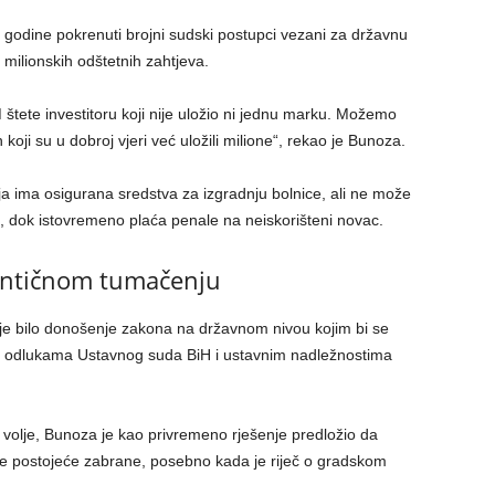
i godine pokrenuti brojni sudski postupci vezani za državnu
h milionskih odštetnih zahtjeva.
štete investitoru koji nije uložio ni jednu marku. Možemo
h koji su u dobroj vjeri već uložili milione“, rekao je Bunoza.
ja ima osigurana sredstva za izgradnju bolnice, ali ne može
, dok istovremeno plaća penale na neiskorišteni novac.
tentičnom tumačenju
nje bilo donošenje zakona na državnom nivou kojim bi se
 s odlukama Ustavnog suda BiH i ustavnim nadležnostima
 volje, Bunoza je kao privremeno rješenje predložio da
je postojeće zabrane, posebno kada je riječ o gradskom